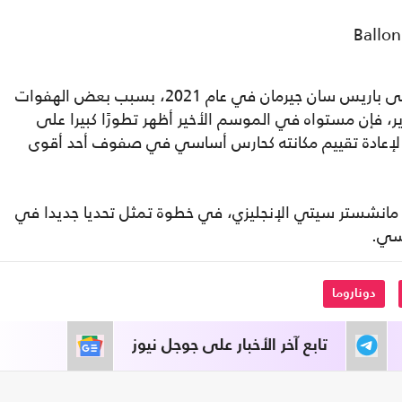
ورغم الانتقادات التي طاردته منذ انضمامه إلى باريس سان جيرمان في عام 2021، بسبب بعض الهفوات
ر، فإن مستواه في الموسم الأخير أظهر تطورًا كبيرا على
ن لإعادة تقييم مكانته كحارس أساسي في صفوف أحد أقوى
دي مانشستر سيتي الإنجليزي، في خطوة تمثل تحديا جديدا في
يسي.
دوناروما
تابع آخر الأخبار على جوجل نيوز