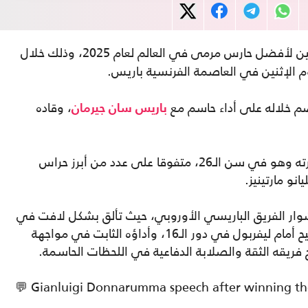
بجائزة ياشين لأفضل حارس مرمى في العالم لعام 2025، وذلك خلال
م الإثنين في العاصمة الفرنسية باريس.
صم خلاله على أداء حاسم مع
، وقاده
باريس سان جيرمان
وحصد دوناروما الجائزة للمرة الثانية في مسيرته وهو في سن الـ26، متفوقا على عدد من أبرز حراس
نو مارتينيز.
ار الفريق الباريسي الأوروبي، حيث تألق بشكل لافت في
مباريات مصيرية، أبرزها تصدياته لركلات الترجيح أمام ليفربول في دور الـ16، وأداؤه الثابت في مواجهة
 فريقه الثقة والصلابة الدفاعية في اللحظات الحاسمة.
💬 Gianluigi Donnarumma speech after winning th