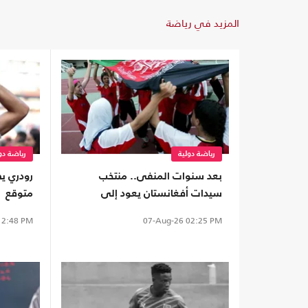
المزيد في رياضة
رياضة دولية
رياضة دو
بعد سنوات المنفى.. منتخب
رودري يص
سيدات أفغانستان يعود إلى
متوقع
الملاعب من بوابة "فيفا"
2:48 PM
07-Aug-26
02:25 PM