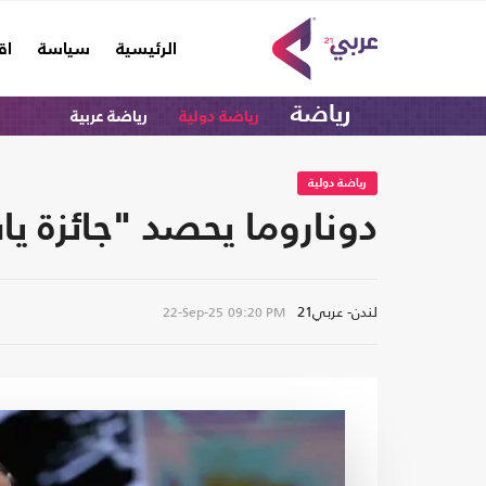
(current)
الرئيسية
سياسة
اق
رياضة
رياضة دولية
رياضة عربية
رياضة دولية
دوناروما يحصد "جائزة 
لندن- عربي21
22-Sep-25
09:20 PM