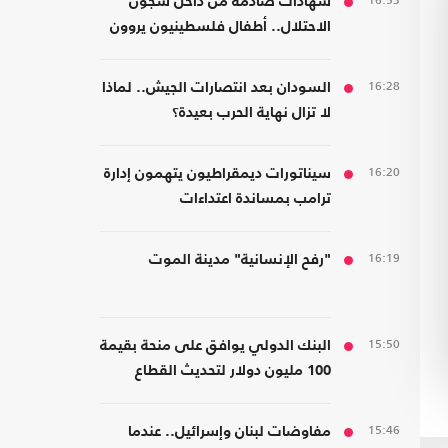
16:53
شهادات صادمة من داخل سجون
الاحتلال.. أطفال فلسطينيون يروون
قصص التعذيب
16:28
السودان بعد انتصارات الجيش.. لماذا
لا تزال نهاية الحرب بعيدة؟
16:20
سيناتورات ديمقراطيون يتهمون إدارة
ترامب بمساندة اعتداءات
المستوطنين
16:19
"رفح الإنسانية" مدينة الموت
15:50
البنك الدولي يوافق على منحة بقيمة
100 مليون دولار لتحديث القطاع
المالي في سوريا
15:46
مفاوضات لبنان وإسرائيل.. عندما