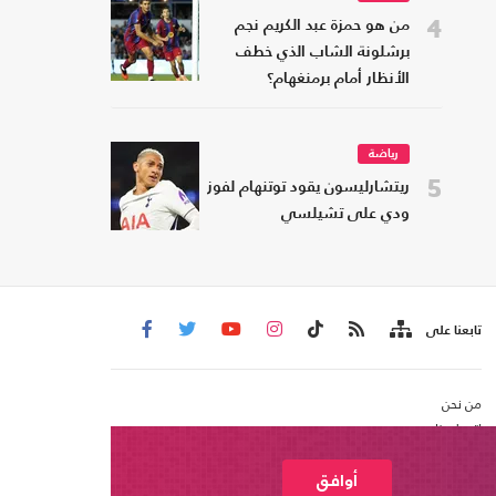
4
من هو حمزة عبد الكريم نجم
برشلونة الشاب الذي خطف
الأنظار أمام برمنغهام؟
رياضة
5
ريتشارليسون يقود توتنهام لفوز
ودي على تشيلسي
تابعنا على
من نحن
اتصل بنا
شروط الاستخدام
عربي21 ، جميع الحقوق محفوظة @ 2020
أوافق