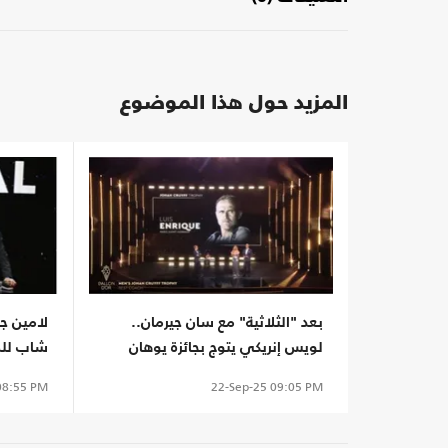
المزيد حول هذا الموضوع
بعد "الثلاثية" مع سان جيرمان..
لامين جم
لويس إنريكي يتوج بجائزة يوهان
شاب للمر
كرويف لأفضل مدرب
8:55 PM
22-Sep-25
09:05 PM