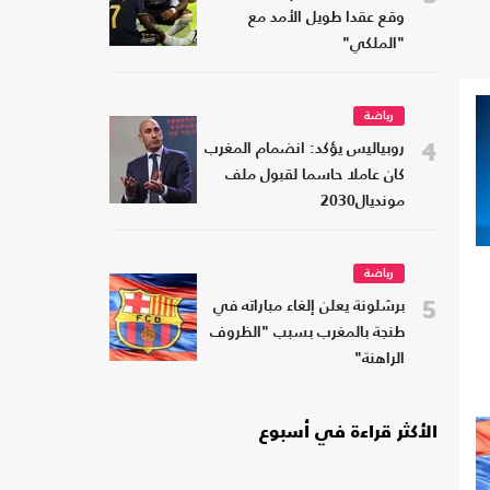
وقع عقدا طويل الأمد مع
"الملكي"
رياضة
4
روبياليس يؤكد: انضمام المغرب
كان عاملا حاسما لقبول ملف
مونديال2030
رياضة
5
برشلونة يعلن إلغاء مباراته في
طنجة بالمغرب بسبب "الظروف
الراهنة"
الأكثر قراءة في أسبوع