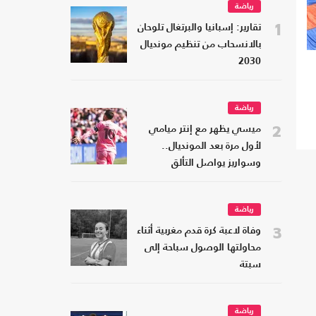
رياضة
1
تقارير: إسبانيا والبرتغال تلوحان
بالانسحاب من تنظيم مونديال
2030
رياضة
2
ميسي يظهر مع إنتر ميامي
لأول مرة بعد المونديال..
وسواريز يواصل التألق
رياضة
3
وفاة لاعبة كرة قدم مغربية أثناء
محاولتها الوصول سباحة إلى
سبتة
رياضة