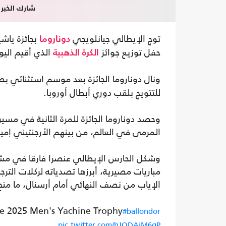
شارك الخبر
توج الإيطالي جيانلويجي
دوناروما
حفل توزيع جوائز
الذي أقيم اليو
الكرة الذهبية
ونال دوناروما الجائزة بعد موسم استثنائي ب
للتتويج بلقب دوري أبطال أوروبا.
المرمى في العالم، من بينهم الأرجنتيني إميليا
وشكل الحارس الإيطالي عنصرا فارقا في مشو
الإياب من نصف النهائي أمام أرسنال، ما منح
e 2025 Men's Yachine Trophy
#ballondor
pic.twitter.com/hJODAiM6gP