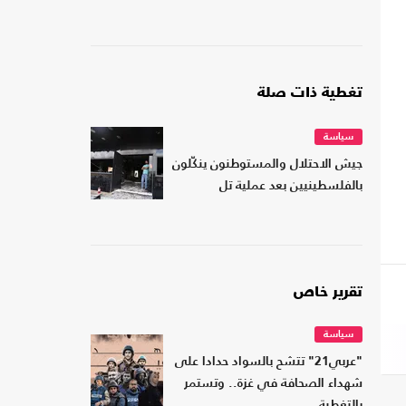
تغطية ذات صلة
سياسة
جيش الاحتلال والمستوطنون ينكّلون
بالفلسطينيين بعد عملية تل
تقرير خاص
سياسة
"عربي21" تتشح بالسواد حدادا على
شهداء الصحافة في غزة.. وتستمر
بالتغطية