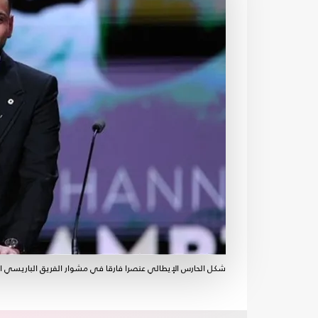
شكل الحارس الإيطالي عنصرا فارقا في مشوار الفريق الباريسي الأوروبي- on d'or