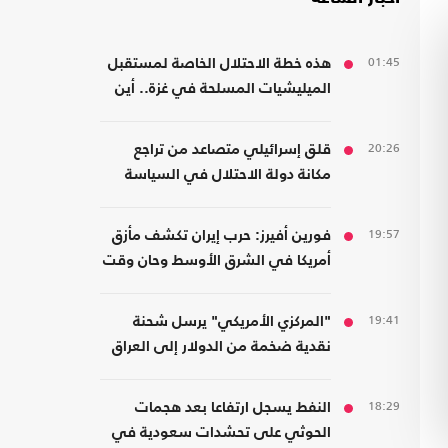
01:45
هذه خطة الاحتلال الخاصة لمستقبل
الميليشيات المسلحة في غزة.. أين
سيذهبون؟
20:26
قلق إسرائيلي متصاعد من تراجع
مكانة دولة الاحتلال في السياسة
الأمريكية
19:57
فورين أفيرز: حرب إيران تكشف مأزق
أمريكا في الشرق الأوسط وحان وقت
الانسحاب
19:41
"المركزي الأمريكي" يرسل شحنة
نقدية ضخمة من الدولار إلى العراق
18:29
النفط يسجل ارتفاعا بعد هجمات
الحوثي على تحشدات سعودية في