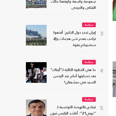
سعودية واسعة وأوقعنا مئات
القتلى والجرحى
سياسة
3
إيران تحذر دول الخليج: أقنعوا
ترامب بعدم شن هجمات وإلا
سنضربكم بقوة
سياسة
4
ما هي الخطوة التالية لـ"أيباك"
بعد خسارتها أمام عبد الرحمن
السيد في ميشيغان؟
سياسة
5
قيادي بالنهضة التونسية لـ
"عربي21": أناشد الرئيس تبون