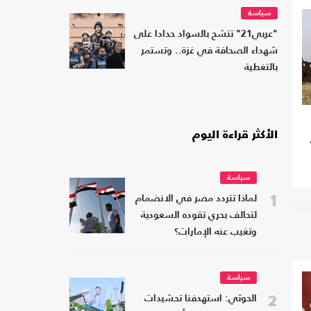
سياسة
"عربي21" تتشح بالسواد حدادا على
شهداء الصحافة في غزة.. وتستمر
بالتغطية
الأكثر قراءة اليوم
سياسة
1
لماذا تتردد مصر في الانضمام
لتحالف بحري تقوده السعودية
وتغيب عنه الإمارات؟
سياسة
2
الحوثي: استهدفنا تحشيدات