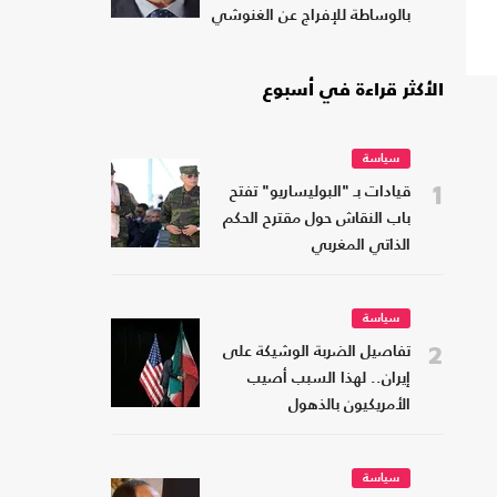
بالوساطة للإفراج عن الغنوشي
الأكثر قراءة في أسبوع
سياسة
1
قيادات بـ "البوليساريو" تفتح
باب النقاش حول مقترح الحكم
الذاتي المغربي
سياسة
2
تفاصيل الضربة الوشيكة على
إيران.. لهذا السبب أصيب
الأمريكيون بالذهول
سياسة