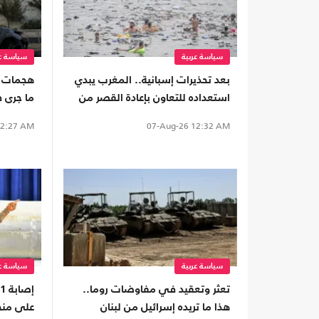
سياسة عربية
سياسة عر
بعد تحذيرات إسبانية.. المغرب يبدي
هجمات ا
استعداده للتعاون بإعادة القصر من
ما جرى 
سبتة
الضفة
2:27 AM
07-Aug-26
12:32 AM
سياسة عربية
سياسة عر
تعثر وتعقيد في مفاوضات روما..
هذا ما تريده إسرائيل من لبنان
على منط