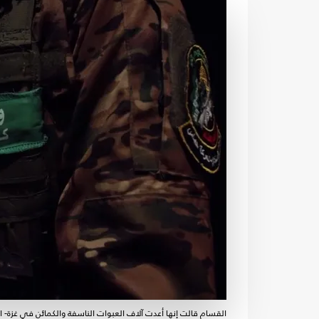
القسام قالت إنها أعدت آلاف العبوات الناسفة والكمائن في غزة- 