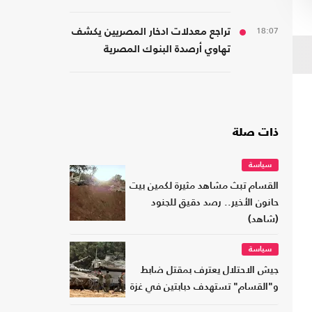
اليمن
18:07
تراجع معدلات ادخار المصريين يكشف
تهاوي أرصدة البنوك المصرية
ذات صلة
سياسة
القسام تبث مشاهد مثيرة لكمين بيت
حانون الأخير.. رصد دقيق للجنود
(شاهد)
سياسة
جيش الاحتلال يعترف بمقتل ضابط
و"القسام" تستهدف دبابتين في غزة