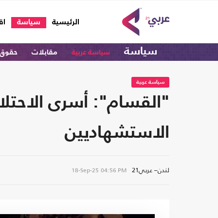
(current)
الرئيسية
سياسة
اق
سياسة
سياسة عربية
مقابلات
حقوق 
سياسة عربية
"القسام": أسرى الاحتلا
الاستشهاديين
لندن– عربي21
18-Sep-25
04:56 PM