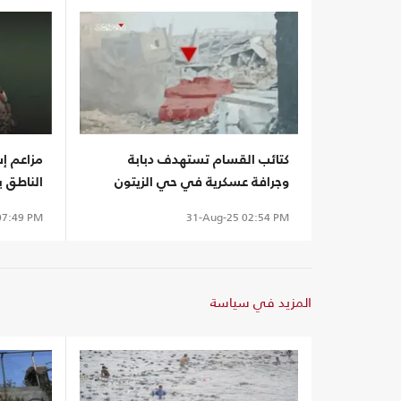
كتائب القسام تستهدف دبابة
مزاعم إس
وجرافة عسكرية في حي الزيتون
الناطق 
بمدينة غزة
7:49 PM
31-Aug-25
02:54 PM
المزيد في سياسة