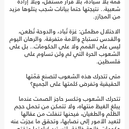
قمة بلا سيادة، بلا قرار مستقل، وبلا إرادة
شعبية.. نتيجتها حتما بيانات شجب يتلوها مزيد
من المجازر.
الاحتلال مطمئن: غزة تُباد، والدوحة تُطعن،
والقدس تستباح والأمة متفرقة. والرهان اليوم
ليس على القمم ولا على الحكومات.. بل على
الشعوب الحرة التي لم ولن تساوم على
فلسطين.
متى تتحرك هذه الشعوب لتصنع قمّتها
الحقيقية وتفرض كلمتها على الجميع؟
تتحرك الشعوب وتكسر حاجز الصمت عندما
يبلغ الغيظ منتهاه، ولا تتمكن من تحمل حجم
الظلم والطغيان، فيحنها تنفلت من عقالها
لتعيد الأمور إلى نصابها، وتحقق ما عجزت عنه
حكومات خانعة خائفة، لتسترد كرامتها وتقتص