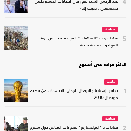
4
عبد الرحمن السيد يفوز في انتخابات الديمقراطيين
بميشيغان.. تعرف إليه
سياسة
5
هكذا خرجت "الشائعات" التي تسببت في أزمة
المهاجرين بمدينة سبتة
الأكثر قراءة في أسبوع
رياضة
1
تقارير: إسبانيا والبرتغال تلوحان بالانسحاب من تنظيم
مونديال 2030
سياسة
2
قيادات بـ "البوليساريو" تفتح باب النقاش حول مقترح