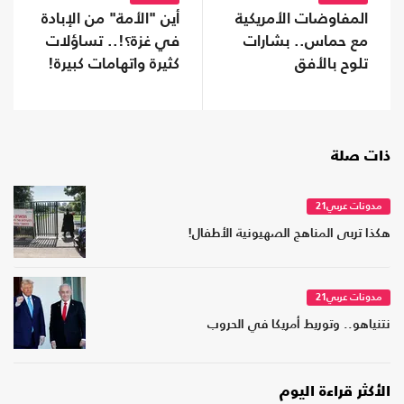
المفاوضات الأمريكية
أين "الأمة" من الإبادة
مع حماس.. بشارات
في غزة؟!.. تساؤلات
تلوح بالأفق
كثيرة واتهامات كبيرة!
ذات صلة
مدونات عربي21
هكذا تربى المناهج الصهيونية الأطفال!
مدونات عربي21
نتنياهو.. وتوريط أمريكا في الحروب
الأكثر قراءة اليوم