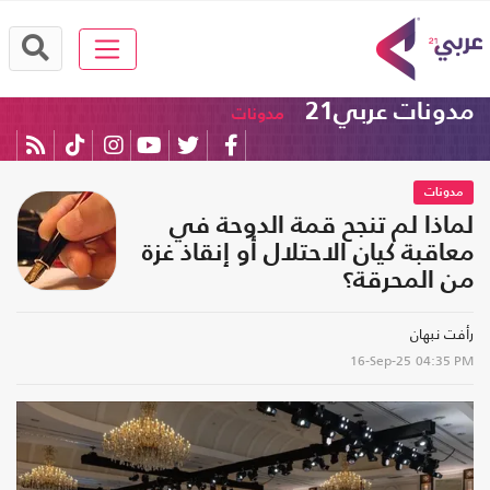
مدونات عربي21
مدونات
مدونات
لماذا لم تنجح قمة الدوحة في
معاقبة كيان الاحتلال أو إنقاذ غزة
من المحرقة؟
رأفت نبهان
16-Sep-25
04:35 PM