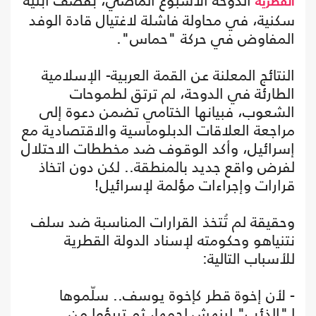
الدوحة الأسبوع الماضي، بقصف أبنية
القطرية
سكنية، في محاولة فاشلة لاغتيال قادة الوفد
المفاوض في حركة "حماس".
النتائج المعلنة عن القمة العربية- الإسلامية
الطارئة في الدوحة، لم ترتق لطموحات
الشعوب، فبيانها الختامي تضمن دعوة إلى
مراجعة العلاقات الدبلوماسية والاقتصادية مع
إسرائيل، وأكد الوقوف ضد مخططات الاحتلال
لفرض واقع جديد بالمنطقة.. لكن دون اتخاذ
قرارات وإجراءات مؤلمة لإسرائيل!
وحقيقة لم تُتخذ القرارات المناسبة ضد سلف
نتنياهو وحكومته لإسناد الدولة القطرية
للأسباب التالية:
- لأن إخوة قطر كإخوة يوسف.. سلّموها
لـ"الذئب" لينهش لحمها، ثم تبرؤوا من