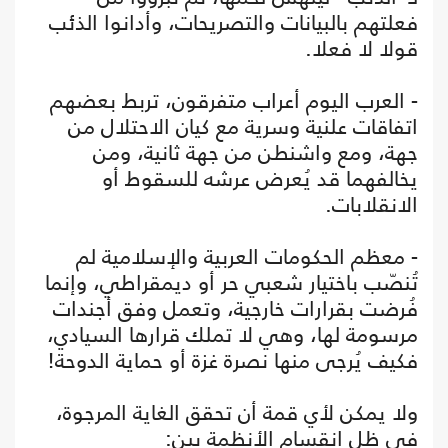
فعلتهم بالبيانات والتصريحات، وأدانوا الذئب
قولا لا فعلا.
- العرب اليوم أعراب متفرقون، تربط بعضهم
اتفاقات علنية وسرية مع كيان الاحتلال من
جهة، ومع واشنطن من جهة ثانية، ومن
يخالفهما قد يُعرض عرشه للسقوط أو
الانقلابات.
- معظم الحكومات العربية والإسلامية لم
تُنصّب باختيار شعبي حر أو ديمقراطي، وإنما
فُرضت بقرارات خارجية، وتعمل وفق أجندات
مرسومة لها، وهي لا تملك قرارها السيادي،
فكيف يُرجى منها نصرة غزة أو حماية الدوحة!
ولا يمكن لأي قمة أن تحقق الغاية المرجوة،
في ظل انقسام الأنظمة بين: