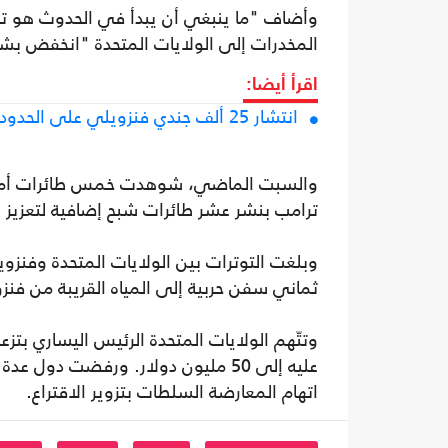
وأضاف "ما ينبغي أن يبدأ في الحدوث هو تف
المخدرات إلى الولايات المتحدة "انخفض بشك
اقرأ أيضا:
انتشار 25 ألف جندي فنزويلي على الحدود وتصعيد جديد للأزمة مع الولايات المتحدة
ترامب بنشر عشر طائرات شبح إضافية لتعزيز
وبلغت التوترات بين الولايات المتحدة وفنزو
ثماني سفن حربية إلى المياه القريبة من فن
وتتّهم الولايات المتحدة الرئيس اليساري بتز
اتهام المعارضة السلطات بتزوير الاقتراع.