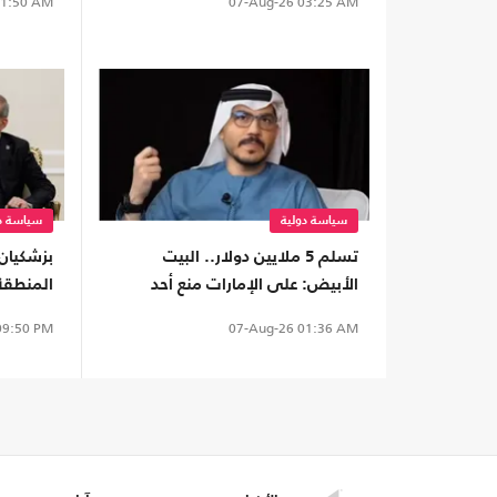
1:50 AM
07-Aug-26
03:25 AM
سياسة دولية
سياسة دو
تسلم 5 ملايين دولار.. البيت
بزشكيان
الأبيض: على الإمارات منع أحد
المنطقة
أدواتها من مهاجمة ترامب
9:50 PM
07-Aug-26
01:36 AM