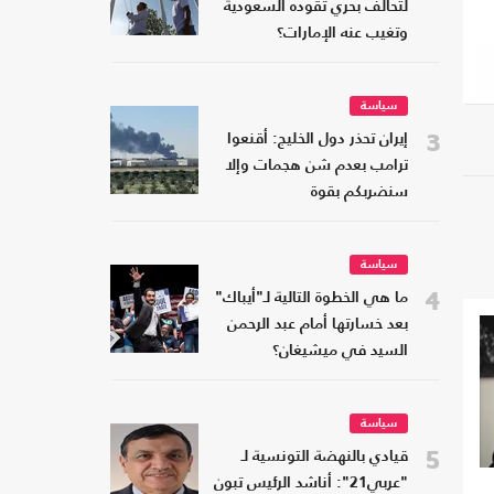
لتحالف بحري تقوده السعودية
وتغيب عنه الإمارات؟
سياسة
3
إيران تحذر دول الخليج: أقنعوا
ترامب بعدم شن هجمات وإلا
سنضربكم بقوة
سياسة
4
ما هي الخطوة التالية لـ"أيباك"
بعد خسارتها أمام عبد الرحمن
السيد في ميشيغان؟
سياسة
5
قيادي بالنهضة التونسية لـ
"عربي21": أناشد الرئيس تبون