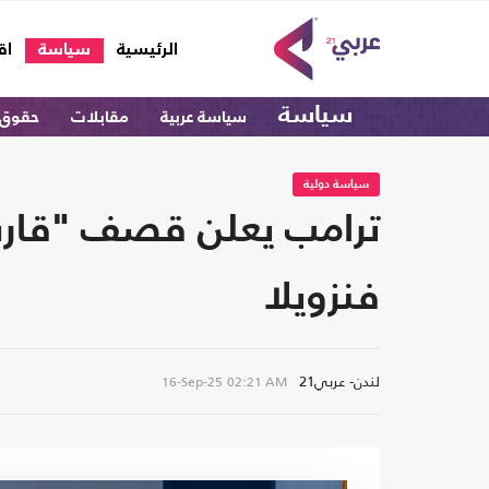
(current)
الرئيسية
سياسة
اق
سياسة
سياسة عربية
مقابلات
حقوق 
سياسة دولية
ترامب يعلن قصف "قارب 
فنزويلا
لندن- عربي21
16-Sep-25
02:21 AM