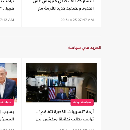
انتشار 25 ألف جندي فنزويلي على
ترامب يت
الحدود وتصعيد جديد للأزمة مع
قريبا.. 
الولايات المتحدة
7:12 AM
09-Sep-25
07:47 AM
المزيد في سياسة
سياسة دولية
سياسة دو
أزمة "تسريبات الذخيرة تتفاقم"..
ترامب يطلب تحقيقا ويخشى من
المسؤول
"جرأة إيران"