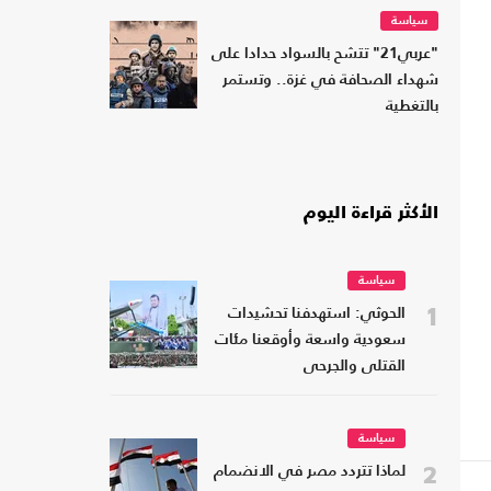
سياسة
"عربي21" تتشح بالسواد حدادا على
شهداء الصحافة في غزة.. وتستمر
بالتغطية
الأكثر قراءة اليوم
سياسة
1
الحوثي: استهدفنا تحشيدات
سعودية واسعة وأوقعنا مئات
القتلى والجرحى
سياسة
2
لماذا تتردد مصر في الانضمام