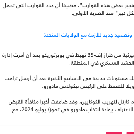
جير بعض هذه القوارب"، مضيفا أن عدد القوارب التي تحمل
ل كبير" منذ الضربة الأولى.
والسبت الماضي، شوهدت خمس طائرات أميركية من طراز إف-35 تهبط في بويرتوريكو بعد أن أمرت إدارة
 الحشد العسكري في المنطقة.
يلا مستويات جديدة في الأسابيع الأخيرة بعد أن أرسل ترامب
زويلا للضغط على الرئيس نيكولاس مادورو.
عم كارتل لتهريب الكوكايين، وقد ضاعفت أخيرا مكافأة القبض
عليه إلى 50 مليون دولار. ورفضت دول عدة الاعتراف بإعادة انتخاب مادورو في تموز/ يوليو 2024، مع