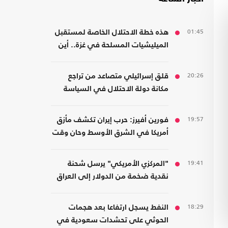
01:45
هذه خطة الاحتلال الخاصة لمستقبل
الميليشيات المسلحة في غزة.. أين
سيذهبون؟
20:26
قلق إسرائيلي متصاعد من تراجع
مكانة دولة الاحتلال في السياسة
الأمريكية
19:57
فورين أفيرز: حرب إيران تكشف مأزق
أمريكا في الشرق الأوسط وحان وقت
الانسحاب
19:41
"المركزي الأمريكي" يرسل شحنة
نقدية ضخمة من الدولار إلى العراق
18:29
النفط يسجل ارتفاعا بعد هجمات
الحوثي على تحشدات سعودية في