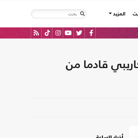
يت
المزيد
اريبي قادما من
أخبار الساعة