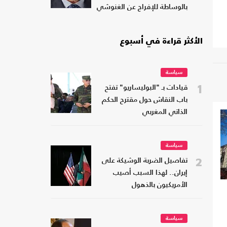
بالوساطة للإفراج عن الغنوشي
الأكثر قراءة في أسبوع
سياسة
1
قيادات بـ "البوليساريو" تفتح
باب النقاش حول مقترح الحكم
الذاتي المغربي
سياسة
2
تفاصيل الضربة الوشيكة على
إيران.. لهذا السبب أصيب
الأمريكيون بالذهول
سياسة