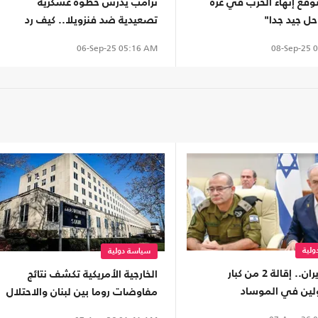
وقع إنهاء الحرب في غزة
ترامب يدرس خطوة عسكرية
"حل جيد جدا"
تصعيدية ضد فنزويلا.. كيف رد
مادورو؟
08-Sep-25
0
06-Sep-25
05:16 AM
لية
سياسة دولية
بسبب إيران.. إقالة 2 من كبار
الخارجية الأمريكية تكشف نتائج
ين في الموساد
مفاوضات روما بين لبنان والاحتلال