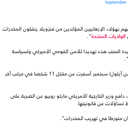
September 
 بهؤلاء الإرهابيين المؤكدين من فنزويلا ينقلون المخدرات
ى
".
الولايات المتحدة
ة العنف هذه تهديدا للأمن القومي الأميركي ولسياسة
.
وكان ترامب أعلن أن ضربة أولى في الثاني من أيلول/ سبتمبر أسفرت عن مقتل 11 شخصا في مركب آخر
افع وزير الخارجية الأمريكي ماركو روبيو عن الضربة على
ط تساؤلات عن قانونيتها.
كان متورطا في تهريب المخدرات".