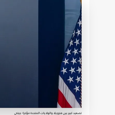
تصعيد كبير بين فنزويلا والولايات المتحدة مؤخرا- جيتي