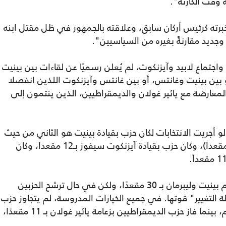
وقت الكارثة".
برته كرئيس أركان سابق، وعلاقته بالجمهور في ظل مقتل ابنه
ديد مقارنةً بغيره من السياسيين".
واجتماع لابيد وآيزنكوت، لم يُعلن رسميًا عن لقاءات بين بينيت
أو بين بينيت وغانتس، أو بين غانتس وآيزنكوت اللذين انفصلا
معارضة مع يائير غولان والديمقراطيين، الذين ينتمون إلى
و أجريت الانتخابات لكان حزب بقيادة بينيت هو الثاني من حيث
الحجم بـ19 مقعداً (بعد الليكود الذي فاز بـ24 مقعداً)، وكان حزب بقيادة آيزنكوت سيفوز بـ12 مقعداً، وكان
وفقًا لهذا الاستطلاع، سيفوز حزب متحد يضم بينيت وليبرمان بـ 30 مقعدًا، ولكن في حال ترشح الحزبين
التغيير" قوتها. في جميع الخيارات المدروسة، لم يتجاوز حزب
"أزرق أبيض" بزعامة بيني غانتس عتبة الحسم، بينما فاز حزب الديمقراطيين بزعامة يائير غولان بـ 11 مقعدًا،