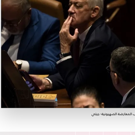
زاب المعارضة الصهيونية- جيتي