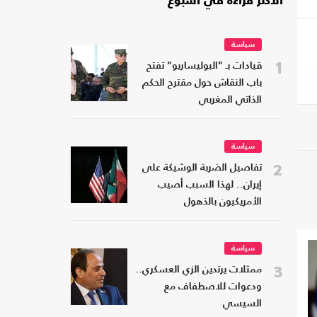
الأكثر قراءة في أسبوع
سياسة
1
قيادات بـ "البوليساريو" تفتح
باب النقاش حول مقترح الحكم
الذاتي المغربي
سياسة
2
تفاصيل الضربة الوشيكة على
إيران.. لهذا السبب أصيب
الأمريكيون بالذهول
سياسة
3
ممثلات يرتدين الزي العسكري..
ودعوات للاصطفاف مع
السيسي