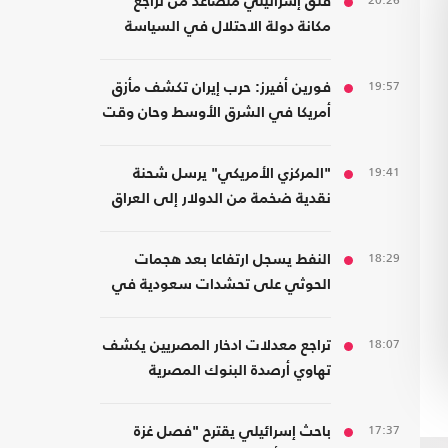
20:26
قلق إسرائيلي متصاعد من تراجع
مكانة دولة الاحتلال في السياسة
الأمريكية
19:57
فورين أفيرز: حرب إيران تكشف مأزق
أمريكا في الشرق الأوسط وحان وقت
الانسحاب
19:41
"المركزي الأمريكي" يرسل شحنة
نقدية ضخمة من الدولار إلى العراق
18:29
النفط يسجل ارتفاعا بعد هجمات
الحوثي على تحشدات سعودية في
اليمن
18:07
تراجع معدلات ادخار المصريين يكشف
تهاوي أرصدة البنوك المصرية
17:37
باحث إسرائيلي يقترح "فصل غزة