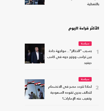
بالتغطية
الأكثر قراءة اليوم
سياسة
1
بسبب "الذخائر".. مواجهة حادة
بين ترامب ووزير حربه في كامب
ديفيد
سياسة
2
لماذا تتردد مصر في الانضمام
لتحالف بحري تقوده السعودية
وتغيب عنه الإمارات؟