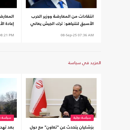
انتقادات من المعارضة ووزير الحرب
المعارضة
الأسبق لنتنياهو: ترك الجيش يعاني
إعادة ال
وأصبح خطرا علينا
بقاء لنتن
8:21 PM
08-Sep-25
07:36 AM
المزيد في سياسة
سياسة دولية
سياسة دو
بزشكيان يتحدث عن "تعاون" مع دول
بعد تهدي