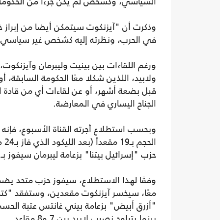
السياسي، وكشخص لم يكن جزءًا من الحكومة 
وذكرت أن "آيزنكوت سيتمكن أيضا من إبراز خ
في الحرب، ونظرته إليه كشخص غير سياسي وج
ورغم اللقاءات بين بينيت وليبرمان وآيزنكوت، 
ولابيد، اللذين شكلا معًا الحكومة السابقة، 
قبل بضعة أشهر، أو عن لقاءات أي من قادة ال
الجناح اليساري في المعارضة.
وبحسب استطلاع أجرته القناة الأسبوع، فإنه ل
حزب "إسرائيل بيتنا" بزعامة ليبرمان سيفوز بـ11 مقعداً.
معًا، سيخسر آيزنكوت مقعدين، وستفقد "كتلة 
بينما يتراوح نصيب لابيد بين 7 و8 مقاعد.