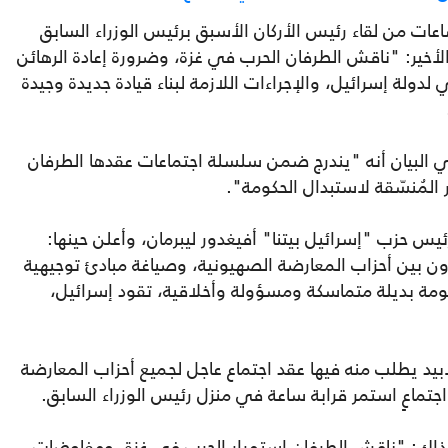
عات من لقاء رئيس الأركان الأسبق برئيس الوزراء السابق
لأخير: "ناقش الطرفان الحرب في غزة، وضرورة إعادة الرهائن
لدولة إسرائيل، والإجراءات اللازمة لبناء قيادة جديدة وجيدة
 البيان أنه "يندرج ضمن سلسلة اجتماعات عقدها الطرفان
المُنسّقة لاستبدال الحكومة".
س حزب "إسرائيل بيتنا" أفيغدور ليبرمان، وأعلن حينها:
ون بين أحزاب المعارضة الصهيونية، وصياغة مبادئ توجيهية
كومة بديلة متماسكة ومسؤولة وأخلاقية، تقود إسرائيل،
ابيد يطلب منه فيها عقد اجتماع عاجل لجميع أحزاب المعارضة
اجتماعٍ استمر قرابة ساعة في منزل رئيس الوزراء السابق.
 آنذاك: "ناقش الطرفان استمرار الحرب في غزة، ومفاوضات