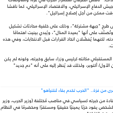
جيش الدفاع الإسرائيلي، والاقتصاد الإسرائيلي، كما ناقشا
قت ممكن من أجل إصلاح إسرائيل".
لى طرح "جبهة مشتركة"، وذلك على خلفية محادثات تشكيل
تُصنّف على أنها "بعيدة المنال"، ويُبدي بينيت اهتمامًا
ته، لكنهما يُفضّلان اتخاذ القرارات قبل الانتخابات، وفي هذه
ت.
المستقبلي مكانته كرئيس وزراء سابق وخبرته، وكونه لم يكن
لنظام السياسي خلال حرب 7 تشرين الأول/ أكتوبر، ولذلك قد يُنظر إليه على أنه "دم جديد"
رى من غزة.. "الحرب تخدم بقاء لنتنياهو"
دة من خبرته كسياسي في مناصب مُختلفة (وزير الحرب، وزير
 كشخص يقود حزبًا يمينيًا حقيقيًا ومستقرًا ومخضرمًا في النظام