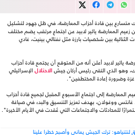
ك متسارع بين قادة أحزاب المعارضة، في ظل جهود لتشكيل
لن زعيم المعارضة يائير لابيد عن اجتماع مرتقب يضم مختلف
ات الثنائية بين شخصيات بارزة مثل نفتالي بينيت، غادي
 زعيم المعارضة يائير لابيد أعلن أنه من المتوقع أن يجتمع قادة أحزاب
ك، وهو الذي التقى رئيس أركان جيش
الإسرائيلي
الاحتلال
زة وضرورة إعادة المختطفين".
عيم المعارضة إلى اجتماع الأسبوع المقبل لجميع قادة أحزاب
ان، غانتس ووغولان، بهدف تعزيز التنسيق والبدء في صياغة
مرارًا للمحادثات والاجتماعات التي عُقدت في الأيام الأخيرة".
 لنتنياهو: ترك الجيش يعاني وأصبح خطرا علينا