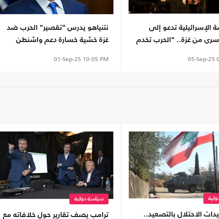
 الإسرائيلية تدعو إلى
نتنياهو يدرس "تقصير" الحرب ضد
أسرى من غزة.. "الحرب تخدم
غزة خشية خسارة دعم واشنطن
ياهو"
05-Sep-25
0
01-Sep-25
10:05 PM
لية
سياسة دولية
دات الاحتلال بالتصعيد..
ترامب يصف تقارير حول خلافاته مع