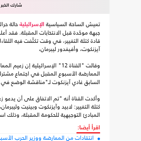
شارك الخبر
تعيش الساحة السياسية
حالة حرا
الإسرائيلية
جبهة موحّدة قبل الانتخابات المقبلة. فقد أع
قادة كتلة التغيير، في وقت تكثّفت فيه اللقاء
آيزنكوت، وأفيغدور ليبرمان،
وقالت "القناة 12" الإسرائيلية إن
المعارضة الأسبوع المقبل في اجتماع مشتر
السابق غادي آيزنكوت لـ"مناقشة الوضع في غ
وأكدت القناة أنه "تم الاتفاق على أن يدعو ز
كتلة التغيير: لابيد وآيزنكوت وبينيت وليبرم
المبادئ التوجيهية للحكومة المقبلة، وذلك است
اقرأ أيضا:
انتقادات من المعارضة ووزير الحرب الأسبق