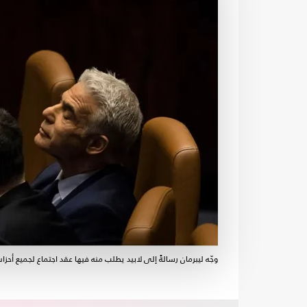
وجّه ليبرمان رسالةً إلى لابيد يطلب منه فيها عقد اجتماع لجميع أح