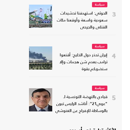
سياسة
3
الحوثي: استهدفنا تحشيدات
سعودية واسعة وأوقعنا مئات
القتلى والجرحى
سياسة
4
إيران تحذر دول الخليج: أقنعوا
ترامب بعدم شن هجمات وإلا
سنضربكم بقوة
سياسة
5
قيادي بالنهضة التونسية لـ
"عربي21": أناشد الرئيس تبون
بالوساطة للإفراج عن الغنوشي