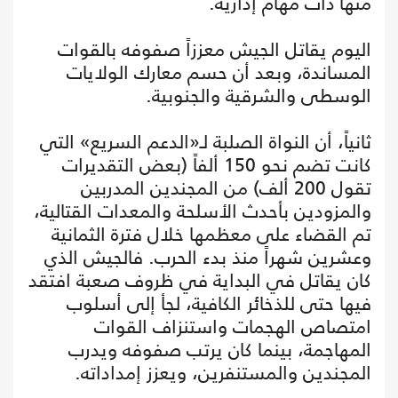
منها ذات مهام إدارية.
اليوم يقاتل الجيش معززاً صفوفه بالقوات
المساندة، وبعد أن حسم معارك الولايات
الوسطى والشرقية والجنوبية.
ثانياً، أن النواة الصلبة لـ«الدعم السريع» التي
كانت تضم نحو 150 ألفاً (بعض التقديرات
تقول 200 ألف) من المجندين المدربين
والمزودين بأحدث الأسلحة والمعدات القتالية،
تم القضاء على معظمها خلال فترة الثمانية
وعشرين شهراً منذ بدء الحرب. فالجيش الذي
كان يقاتل في البداية في ظروف صعبة افتقد
فيها حتى للذخائر الكافية، لجأ إلى أسلوب
امتصاص الهجمات واستنزاف القوات
المهاجمة، بينما كان يرتب صفوفه ويدرب
المجندين والمستنفرين، ويعزز إمداداته.