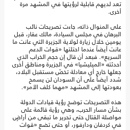
تعد لديهم قابلية لرؤيتها في المشهد مرة
أخرى.
على المنوال ذاته، جاءت تصريحات نائب
البرهان في مجلس السيادة، مالك عقار، قبل
يومين خلال زيارة لولاية الجزيرة التي عانت ما
عانت أيضاً عندما احتلتها «قوات الدعم
السريع». فبعد أن قال إن حجم الخراب الذي
أحدثته «الميليشيا» في الجزيرة ومناطق أخرى
جعلها خارج أي معادلة تخصّ مستقبل البلاد،
شدد أيضاً على أن السودان لن يسمح
بعودتها إلى المشهد «مهما كلف الأمر».
هذه التصريحات توضح رؤية قيادات الدولة
بشأن مسار الحرب، وهي رؤية قائمة على
مواصلة القتال حتى تحرير ما تبقى من أراضٍ
في كردفان ودارفور، أو حتى تضع «قوات