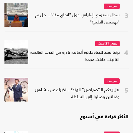
سياسة
3
سجال سعودي إماراتي حول "اتفاق مكة".. هل تم
"تهميش الخليج؟"
عربي 21 لايت
4
تركيا تعيد للحياة طائرة ألمانية نادرة من الحرب العالمية
الثانية.. حلقت مجددا
سياسة
5
هل يحكم الـ"صراصير" الهند؟.. نخبرك عن مشاهير
وفنانين وصلوا إلى السلطة
الأكثر قراءة في أسبوع