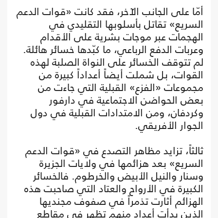
أمّا على الجانب الآخر، فقد كانت «قوات الدعم
السريع» تقاتل بأسلوبها التقليدي في
الهجمات عبر موجات بشرية على الأقدام
وعربات الدفع الرباعي، ما كبّدها خسائر هائلة.
لم تتوقف الخسائر على النواة الصلبة لهذه
القوات، بل شملت أيضاً أعداداً كبيرة من
مجموعات «الفزع» القبلية التي جاءت من
بعض الحواضن الاجتماعية في دارفور
وكردفان، ومن الامتدادات القبلية في دول
الجوار الأفريقي.
ثالثاً، تزايد مظاهر التصدع في «قوات الدعم
السريع» بعد هزائمها في ولايات الجزيرة
وسنار والنيل الأبيض والخرطوم. فالخسائر
الكبيرة في الأرواح والعتاد التي صاحبت هذه
الهزائم أثارت تذمراً في صفوف مجنديها
الذين بدأت أعداد منهم تظهر في مقاطع