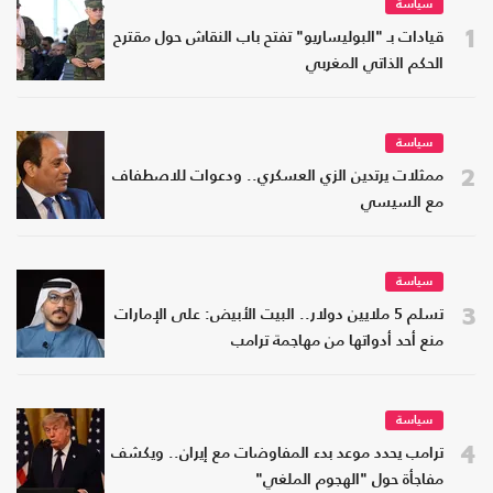
سياسة
1
قيادات بـ "البوليساريو" تفتح باب النقاش حول مقترح
الحكم الذاتي المغربي
سياسة
2
ممثلات يرتدين الزي العسكري.. ودعوات للاصطفاف
مع السيسي
سياسة
3
تسلم 5 ملايين دولار.. البيت الأبيض: على الإمارات
منع أحد أدواتها من مهاجمة ترامب
سياسة
4
ترامب يحدد موعد بدء المفاوضات مع إيران.. ويكشف
مفاجأة حول "الهجوم الملغي"