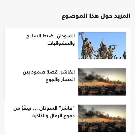
المزيد حول هذا الموضوع
السودان: ضبط السلاح
والعشوائيات
الفاشر: قصة صمود بين
الحصار والجوع
"فاشر" السودان … سِفْرٌ من
دموع الرمال والذاكرة