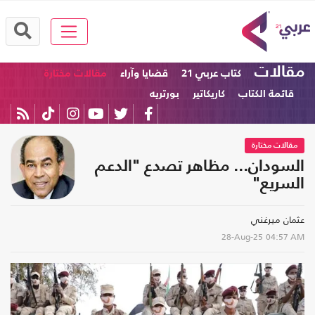
مقالات
كتاب عربي 21
قضايا وآراء
مقالات مختارة
قائمة الكتاب
كاريكاتير
بورتريه
مقالات مختارة
السودان... مظاهر تصدع "الدعم
السريع"
عثمان ميرغني
28-Aug-25
04:57 AM