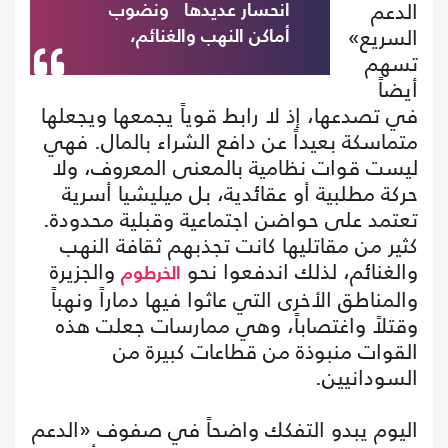
الدعم
انحسار عديدها ونضوب
السريع»
أماكن النهب والغنائم،
تسهم
أيضاً
في تصدعها، إذ لا رابط قوياً يجمعها ويجعلها
متماسكة بعيداً عن دافع الشراء بالمال. فهي
ليست قوات نظامية بالمعنى المعروف، ولا
حركة مطلبية أو عقائدية، بل ميليشيا أسرية
تعتمد على حواضن اجتماعية وقبلية محدودة.
كثير من مقاتليها كانت تجذبهم ثقافة النهب
والغنائم، لذلك اندفعوا نحو
والجزيرة
الخرطوم
والمناطق الأخرى التي عاثوا فيها دماراً ونهباً
وقتلاً واغتصاباً، وهي ممارسات جعلت هذه
القوات منبوذة من قطاعات كبيرة من
السودانيين.
اليوم يبدو التفكك واضحاً في صفوف «الدعم