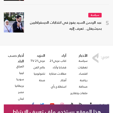
سياسة
5
عبد الرحمن السيد يفوز في انتخابات الديمقراطيين
بميشيغان.. تعرف إليه
الأخبار
آراء
المزيد
أخبار حسب
سياسة
كتاب عربي21
عربي21 TV
البلد
العراق
تغطيات
قضايا وآراء
عالم الفن
ليبيا
اقتصاد
مقالات مختارة
تكنولوجيا
سوريا
رياضة
أفكار
صحة
بريطانيا
صحافة
استطلاع رأي
مصر
ملفات وتقارير
لبنان
تابعنا على
هذا الموقع يستخدم ملف تعريف الارتباط