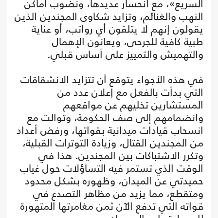
السريع»، مع انحسار عديدها، ونضوب أماكن
النهب والغنائم، وتزايد شكاوى المجندين الذين
يقولون إنهم لا يتلقون أي رواتب، أو عناية
طبية كافية للجرحى، ويعانون الإهمال
والتهميش والتمييز على أساس قبلي.
في هذه الأجواء يتوقع أن تتزايد الانشقاقات
التي بدأت بالفعل مع إعلان عدد من
المستشارين تخليهم عن مواقعهم
وانضمامهم إلى صف الحكومة، وتوالت مع
انسحاب قيادات ميدانية بقواتها، ورفض أعداد
من المجندين القتال، وزيادة التوترات القبلية،
وتكرر الاشتباكات بين المجندين. هذا في
الوقت الذي تستمر فيه التساؤلات حول غياب
حميدتي عن الميدان، وظهوره بشكل محدود
ومتقطع، مما يزيد من مظاهر التصدع في
قواته التي تدفع الآن ثمن مغامرتها المتهورة