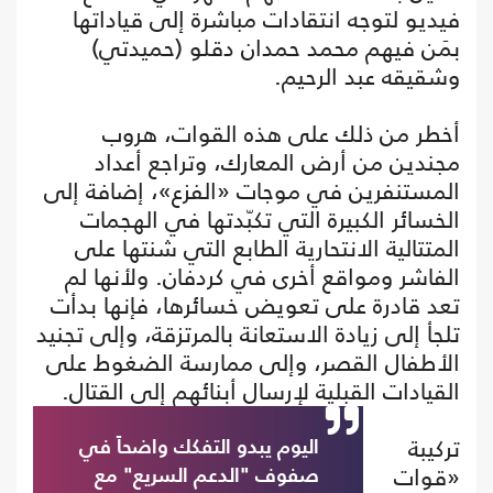
فيديو لتوجه انتقادات مباشرة إلى قياداتها
بمَن فيهم محمد حمدان دقلو (حميدتي)
وشقيقه عبد الرحيم.
أخطر من ذلك على هذه القوات، هروب
مجندين من أرض المعارك، وتراجع أعداد
المستنفرين في موجات «الفزع»، إضافة إلى
الخسائر الكبيرة التي تكبّدتها في الهجمات
المتتالية الانتحارية الطابع التي شنتها على
الفاشر ومواقع أخرى في كردفان. ولأنها لم
تعد قادرة على تعويض خسائرها، فإنها بدأت
تلجأ إلى زيادة الاستعانة بالمرتزقة، وإلى تجنيد
الأطفال القصر، وإلى ممارسة الضغوط على
القيادات القبلية لإرسال أبنائهم إلى القتال.
تركيبة
اليوم يبدو التفكك واضحاً في
«قوات
صفوف "الدعم السريع" مع