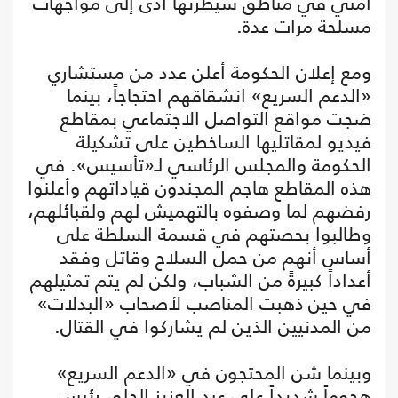
أمني في مناطق سيطرتها أدى إلى مواجهات
مسلحة مرات عدة.
ومع إعلان الحكومة أعلن عدد من مستشاري
«الدعم السريع» انشقاقهم احتجاجاً، بينما
ضجت مواقع التواصل الاجتماعي بمقاطع
فيديو لمقاتليها الساخطين على تشكيلة
الحكومة والمجلس الرئاسي لـ«تأسيس». في
هذه المقاطع هاجم المجندون قياداتهم وأعلنوا
رفضهم لما وصفوه بالتهميش لهم ولقبائلهم،
وطالبوا بحصتهم في قسمة السلطة على
أساس أنهم من حمل السلاح وقاتل وفقد
أعداداً كبيرةً من الشباب، ولكن لم يتم تمثيلهم
في حين ذهبت المناصب لأصحاب «البدلات»
من المدنيين الذين لم يشاركوا في القتال.
وبينما شن المحتجون في «الدعم السريع»
هجوماً شديداً على عبد العزيز الحلو، رئيس