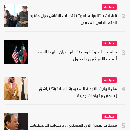
سياسة
2
قيادات بـ "البوليساريو" تفتح باب النقاش حول مقترح
الحكم الذاتي المغربي
سياسة
3
تفاصيل الضربة الوشيكة على إيران.. لهذا السبب
أصيب الأمريكيون بالذهول
سياسة
4
هل انهارت التهدئة السعودية الإماراتية؟ تراشق
إعلامي واتهامات جديدة
سياسة
5
ممثلات يرتدين الزي العسكري.. ودعوات للاصطفاف