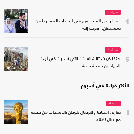
سياسة
4
عبد الرحمن السيد يفوز في انتخابات الديمقراطيين
بميشيغان.. تعرف إليه
سياسة
5
هكذا خرجت "الشائعات" التي تسببت في أزمة
المهاجرين بمدينة سبتة
الأكثر قراءة في أسبوع
رياضة
1
تقارير: إسبانيا والبرتغال تلوحان بالانسحاب من تنظيم
مونديال 2030