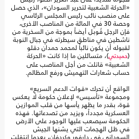
«الحركة الشعبية لتحرير السودان»، الذي حصل
على منصب نائب رئيس المجلس الرئاسي
وحصة 30 في المائة من المناصب الأخرى،
فإن الرجل قُوبل أيضاً بموجة من السخرية من
ناشطين في مناطق سيطرته في جبال النوبة
لقبوله أن يكون نائباً لمحمد حمدان دقلو
(
)، متسائلين ما إذا كانت «الحركة
حميدتي
الشعبية» قاتلت من أجل المناصب على
حساب شعارات التهميش ورفع المظالم.
الواقع أن تحرك «قوات الدعم السريع»
ومجموعة «تأسيس» لإعلان حكومة لا يعكس
قوة، بقدر ما يظهر يأسها من قلب الموازين
العسكرية مجدداً، ويزيد من تصدعاتها. فهذه
الحكومة سيصعب عليها الوجود على الأرض
في ظل الهجمات التي يشنها الجيش
السوداني في دارفور وكردفان، بعدما انتقلت