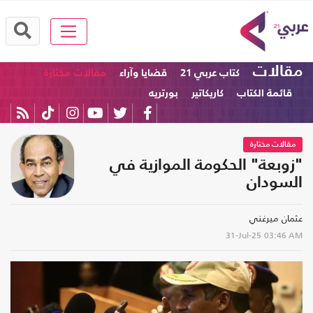
مقالات
كتاب عربي 21
قضايا وآراء
مقالات مختارة
قائمة الكتاب
كاريكاتير
بورتريه
مقالات مختارة
"زوبعة" الحكومة الموازية في
السودان
عثمان ميرغني
31-Jul-25
03:46 AM