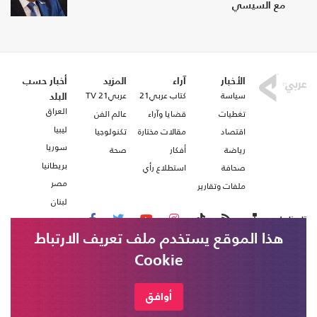
مع السيسي
الأخبار
آراء
المزيد
أخبار حسب
سياسة
كتاب عربي21
عربي21 TV
البلد
العراق
تغطيات
قضايا وآراء
عالم الفن
ليبيا
اقتصاد
مقالات مختارة
تكنولوجيا
سوريا
رياضة
أفكار
صحة
بريطانيا
صحافة
استطلاع رأي
مصر
ملفات وتقارير
لبنان
تابعنا على
هذا الموقع يستخدم ملف تعريف الارتباط
Cookie
من نحن
اتصل بنا
شروط الاستخدام
أوافق
عربي21 ، جميع الحقوق محفوظة @ 2020