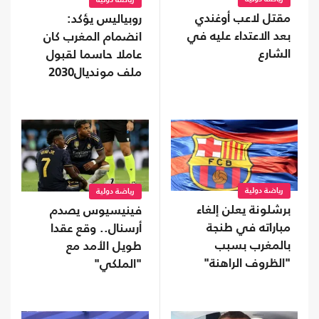
رياضة دولية
مقتل لاعب أوغندي
روبياليس يؤكد:
بعد الاعتداء عليه في
انضمام المغرب كان
الشارع
عاملا حاسما لقبول
ملف مونديال2030
رياضة دولية
رياضة دولية
برشلونة يعلن إلغاء
فينيسيوس يصدم
مباراته في طنجة
أرسنال.. وقع عقدا
بالمغرب بسبب
طويل الأمد مع
"الظروف الراهنة"
"الملكي"