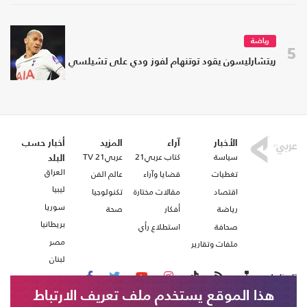
رياضة
5
ريتشارليسون يقود توتنهام لفوز ودي على تشيلسي
الأخبار
آراء
المزيد
أخبار حسب
سياسة
كتاب عربي21
عربي21 TV
البلد
العراق
تغطيات
قضايا وآراء
عالم الفن
ليبيا
اقتصاد
مقالات مختارة
تكنولوجيا
سوريا
رياضة
أفكار
صحة
بريطانيا
صحافة
استطلاع رأي
مصر
ملفات وتقارير
لبنان
تابعنا على
هذا الموقع يستخدم ملف تعريف الارتباط