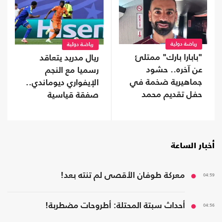
رياضة دولية
رياضة دولية
"بابارا بارك" ممتلئ
ريال مدريد يتعاقد
عن آخره.. حشود
رسميا مع النجم
جماهيرية ضخمة في
الإيفواري ديوماندي..
حفل تقديم محمد
صفقة قياسية
صلاح (شاهد)
أخبار الساعة
04:59
معركة طوفان الأقصى لم تنته بعد!
04:56
أحداث سبتة المحتلة: أطروحات مضطربة!