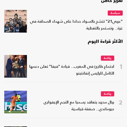
تقرير خاص
سياسة
"عربي21" تتشح بالسواد حدادا على شهداء الصحافة في
غزة.. وتستمر بالتغطية
الأكثر قراءة اليوم
رياضة
1
اجتماع طارئ في المغرب.. قيادة "فيفا" تعلن دعمها
الكامل للرئيس إنفانتينو
رياضة
2
ريال مدريد يتعاقد رسميا مع النجم الإيفواري
ديوماندي.. صفقة قياسية