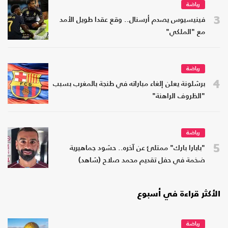
رياضة
3
فينيسيوس يصدم أرسنال.. وقع عقدا طويل الأمد
مع "الملكي"
رياضة
4
برشلونة يعلن إلغاء مباراته في طنجة بالمغرب بسبب
"الظروف الراهنة"
رياضة
5
"بابارا بارك" ممتلئ عن آخره.. حشود جماهيرية
ضخمة في حفل تقديم محمد صلاح (شاهد)
الأكثر قراءة في أسبوع
رياضة