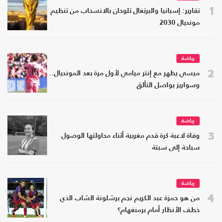
1
تقارير: إسبانيا والبرتغال تلوحان بالانسحاب من تنظيم
مونديال 2030
رياضة
2
ميسي يظهر مع إنتر ميامي لأول مرة بعد المونديال..
وسواريز يواصل التألق
رياضة
3
وفاة لاعبة كرة قدم مغربية أثناء محاولتها الوصول
سباحة إلى سبتة
رياضة
4
من هو حمزة عبد الكريم نجم برشلونة الشاب الذي
خطف الأنظار أمام برمنغهام؟