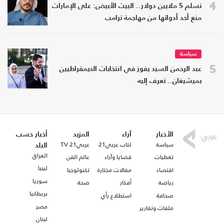
4
تسلم 5 ملايين دولار.. البيت الأبيض: على الإمارات
منع أحد أدواتها من مهاجمة ترامب
سياسة
5
عبد الرحمن السيد يفوز في انتخابات الديمقراطيين
بميشيغان.. تعرف إليه
الأخبار
آراء
المزيد
أخبار حسب
سياسة
كتاب عربي21
عربي21 TV
البلد
العراق
تغطيات
قضايا وآراء
عالم الفن
ليبيا
اقتصاد
مقالات مختارة
تكنولوجيا
سوريا
رياضة
أفكار
صحة
بريطانيا
صحافة
استطلاع رأي
مصر
ملفات وتقارير
لبنان