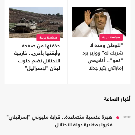
سياسة عربية
سياسة عربية
"للوطن وحده لا
حذفتها من صفحة
شريك له" ووزير يرد
وأبقتها بأخرى.. خارجية
"كفو".. أكاديمي
الاحتلال تضم جنوب
إماراتي يثير جدلا
لبنان "لإسرائيل"
بمنشور عن الولاء
أخبار الساعة
09:09
هجرة عكسية متصاعدة.. قرابة مليوني "إسرائيلي"
فكروا بمغادرة دولة الاحتلال