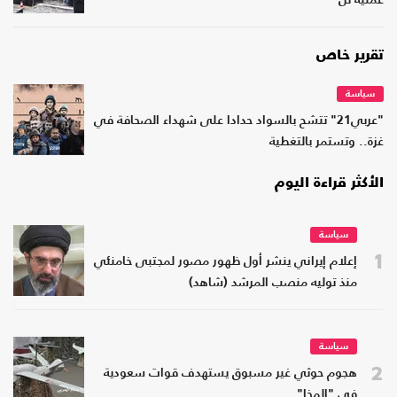
عملية تل
تقرير خاص
سياسة
"عربي21" تتشح بالسواد حدادا على شهداء الصحافة في
غزة.. وتستمر بالتغطية
الأكثر قراءة اليوم
سياسة
1
إعلام إيراني ينشر أول ظهور مصور لمجتبى خامنئي
منذ توليه منصب المرشد (شاهد)
سياسة
2
هجوم حوثي غير مسبوق يستهدف قوات سعودية
في "المخا"