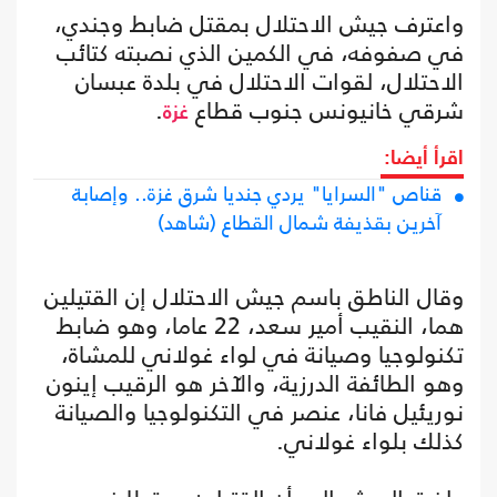
واعترف جيش الاحتلال بمقتل ضابط وجندي،
في صفوفه، في الكمين الذي نصبته كتائب
الاحتلال، لقوات الاحتلال في بلدة عبسان
شرقي خانيونس جنوب قطاع
.
غزة
اقرأ أيضا:
قناص "السرايا" يردي جنديا شرق غزة.. وإصابة
آخرين بقذيفة شمال القطاع (شاهد)
وقال الناطق باسم جيش الاحتلال إن القتيلين
هما، النقيب أمير سعد، 22 عاما، وهو ضابط
تكنولوجيا وصيانة في لواء غولاني للمشاة،
وهو الطائفة الدرزية، والآخر هو الرقيب إينون
نوريئيل فانا، عنصر في التكنولوجيا والصيانة
كذلك بلواء غولاني.