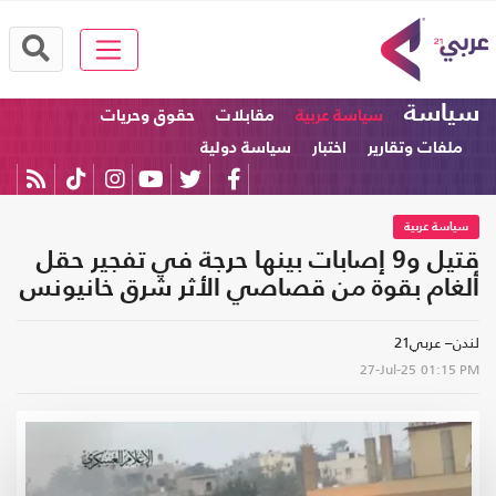
سياسة
سياسة عربية
مقابلات
حقوق وحريات
ملفات وتقارير
اختبار
سياسة دولية
سياسة عربية
قتيل و9 إصابات بينها حرجة في تفجير حقل
ألغام بقوة من قصاصي الأثر شرق خانيونس
لندن– عربي21
27-Jul-25
01:15 PM