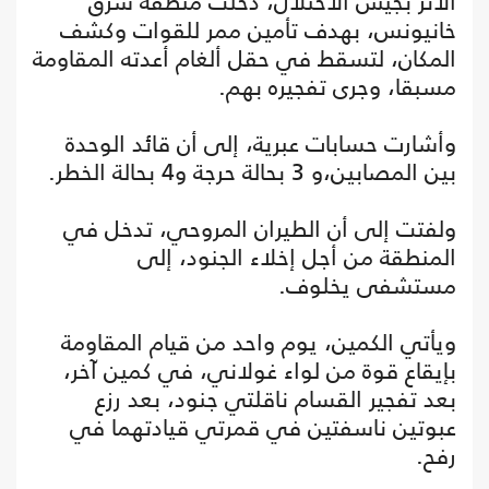
الأثر بجيش الاحتلال، دخلت منطقة شرق
خانيونس، بهدف تأمين ممر للقوات وكشف
المكان، لتسقط في حقل ألغام أعدته المقاومة
مسبقا، وجرى تفجيره بهم.
وأشارت حسابات عبرية، إلى أن قائد الوحدة
بين المصابين،و 3 بحالة حرجة و4 بحالة الخطر.
ولفتت إلى أن الطيران المروحي، تدخل في
المنطقة من أجل إخلاء الجنود، إلى
مستشفى يخلوف.
ويأتي الكمين، يوم واحد من قيام المقاومة
بإيقاع قوة من لواء غولاني، في كمين آخر،
بعد تفجير القسام ناقلتي جنود، بعد رزع
عبوتين ناسفتين في قمرتي قيادتهما في
رفح.