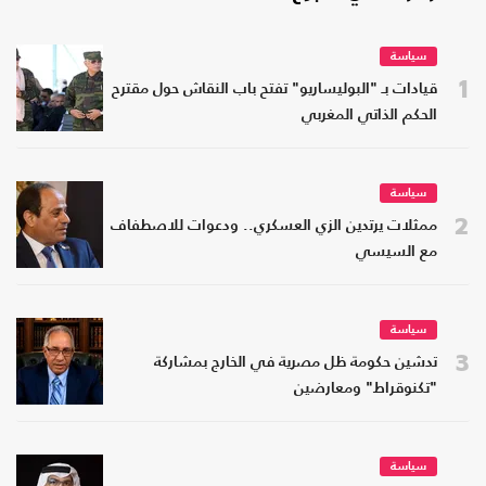
سياسة
1
قيادات بـ "البوليساريو" تفتح باب النقاش حول مقترح
الحكم الذاتي المغربي
سياسة
2
ممثلات يرتدين الزي العسكري.. ودعوات للاصطفاف
مع السيسي
سياسة
3
تدشين حكومة ظل مصرية في الخارج بمشاركة
"تكنوقراط" ومعارضين
سياسة