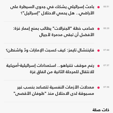
08:51
باحث إسرائيلي يشكك في جدوى السيطرة على
الأراضي.. هل يحمي الاحتلال "إسرائيل"؟
08:20
صاحب خطة "الجنرالات" يطالب بمنع إعمار غزة:
الأفضل أن تبقى مدمرة لأجيال
07:44
فايننشال تايمز: كيف كسبت الإمارات ودّ واشنطن؟
07:37
رغم موقف نتنياهو.. استعدادات إسرائيلية-أمريكية
للانتقال للمرحلة الثانية من اتفاق غزة
07:36
معدلات الأزمات النفسية تتصاعد بنسب غير
مسبوقة لدى الاحتلال منذ "طوفان الأقصى"
ذات صلة