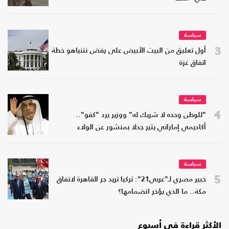
سياسة
3
أول تعليق من البيت الأبيض على رفض نتنياهو خطة
اتفاق غزة
سياسة
4
"للوطن وحده لا شريك له" ووزير يرد "كفو"..
أكاديمي إماراتي يثير جدلا بمنشور عن الولاء
سياسة
5
خبير مصري لـ"عربي21": تركيا تريد جر القاهرة لاتفاق
مكة.. ما الذي يؤخر انضمامها؟
الأكثر قراءة في أسبوع