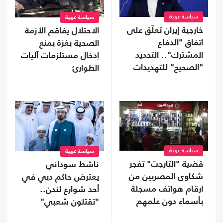
سياسة عربية
سياسة عربية
خارجية إيران تعلّق على
الاحتلال يفاقم الأزمة
اتفاق "الدفاع
الصحية بغزة بمنع
المشترك".. التحديد
إدخال مستلزمات آليات
"الصحيح" للتهديدات
الطوارئ
يسهم بأمن المنطقة
سياسة عربية
سياسة عربية
قضية "التارجت" تفجر
ناشط سوداني
شكاوى المصريين من
يعترض حاكم دبي في
ارقام هواتف مسجلة
أحد شوارع لندن..
بأسماء دون علمهم
"تقتلون شعبي"
(شاهد)