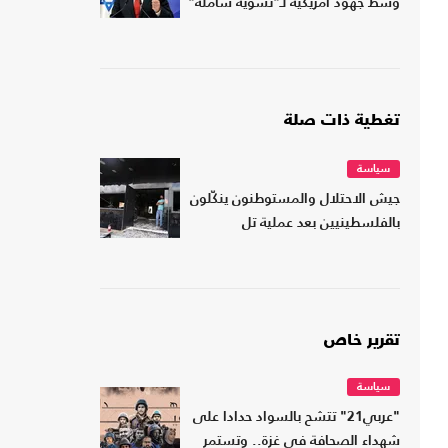
وسط جهود أمريكية لـ"تسوية شاملة"
تغطية ذات صلة
سياسة
جيش الاحتلال والمستوطنون ينكّلون
بالفلسطينيين بعد عملية تل
تقرير خاص
سياسة
"عربي21" تتشح بالسواد حدادا على
شهداء الصحافة في غزة.. وتستمر