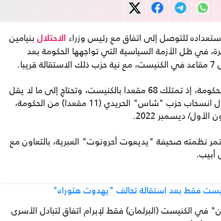
استعداده للتوصل إلى اتفاق مع رئيس وزراء
بنيامين
الاحتلال
رة، في ظل الأزمة السياسية التي تواجهها الحكومة بعد
با.
ولا يعني انسحاب "ديغيل هتوراه" سقوط الحكومة، إذ تمتلك 68 مقعدا بالكنيست، وتحتاج إلى ما لا يقل
عن 61 مقعدا للبقاء في السلطة، لكن في حال انسحاب حزب "شاس" الحريدي (11 مقعدا) من الحكومة،
أول/ ديسمبر 2022.
مر نظمته صحيفة "يديعوت أحرونوت" العبرية، بالتعاون مع
 أبيب.
ن" في الكنيست (البرلمان) فقط لإبرام اتفاق لتبادل الأسرى