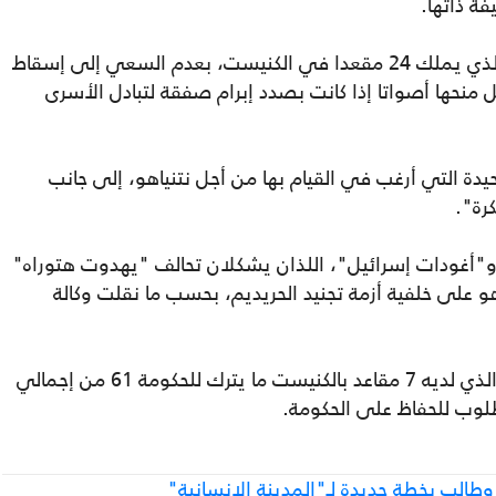
ة ذاتها.
ويقصد بذلك توجيه حزبه "هناك مستقبل" الذي يملك 24 مقعدا في الكنيست، بعدم السعي إلى إسقاط
 منحها أصواتا إذا كانت بصدد إبرام صفقة لتبادل الأسرى
دة التي أرغب في القيام بها من أجل نتنياهو، إلى جانب
كرة".
 و"أغودات إسرائيل"، اللذان يشكلان تحالف "يهدوت هتوراه"
و على خلفية أزمة تجنيد الحريديم، بحسب ما نقلت وكالة
ويشكل الحزبان معا تحالف "يهدوت هتوراه" الذي لديه 7 مقاعد بالكنيست ما يترك للحكومة 61 من إجمالي
ر وطالب بخطة جديدة لـ"المدينة الإنسانية"