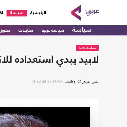
(current)
الرئيسية
سياسة
اق
سياسة
سياسة عربية
مقابلات
حقوق 
سياسة دولية
لابيد يبدي استعداده للا
لندن- عربي21, وكالات
15-Jul-25
01:37 PM