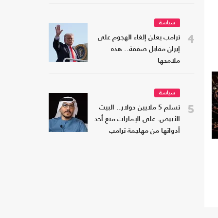
سياسة
4
ترامب يعلن إلغاء الهجوم على
إيران مقابل صفقة.. هذه
ملامحها
سياسة
5
تسلم 5 ملايين دولار.. البيت
الأبيض: على الإمارات منع أحد
أدواتها من مهاجمة ترامب