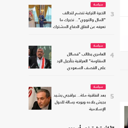
سياسة
3
الخبرة التركية تنضم لتحالف
"المال والنووي".. نخبرك ما
نعرفه عن اتفاق الدفاع المشترك
سياسة
4
العامري يطالب "فصائل
المقاومة" العراقية بتأجيل الرد
على القصف السعودي
سياسة
5
بعد اتفاقية مكة.. عراقجي يشيد
بجيش بلاده ويوجه رسالة للدول
الإسلامية