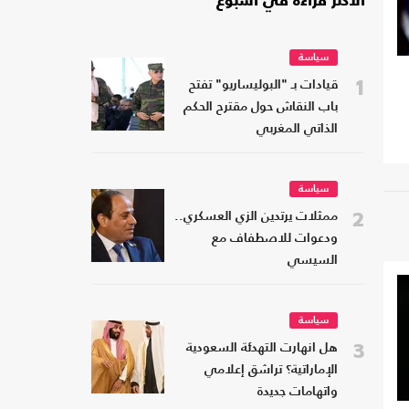
الأكثر قراءة في أسبوع
سياسة
1
قيادات بـ "البوليساريو" تفتح
باب النقاش حول مقترح الحكم
الذاتي المغربي
سياسة
2
ممثلات يرتدين الزي العسكري..
ودعوات للاصطفاف مع
السيسي
سياسة
3
هل انهارت التهدئة السعودية
الإماراتية؟ تراشق إعلامي
واتهامات جديدة