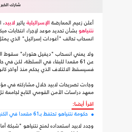
شارك الخبر
أعلن زعيم المعارضة
يائير
، 
الإسرائيلية
لابيد
بشأن تحديد موعد لإجراء انتخابات مبك
نتنياهو
انسحاب تحالف "أغودات إسرائيل" الذي يمثل 7 مقاعد في الكنيست، مع نية حزب ذلك الاستقالة قري
فسيسقط الائتلاف الذي يحكم منذ أواخر كانون ال
وجاءت تصريحات لابيد خلال مشاركته في مؤت
معهد دراسات الأمن القومي التابع لجامعة تل
اقرأ أيضا:
حكومة نتنياهو تحتفظ بـ61 مقعدا في الكنيست فقط بعد استقالة تحالف "يهدوت هتوراه"
وجدد لابيد استعداده لمنح نتنياهو "شبكة أما