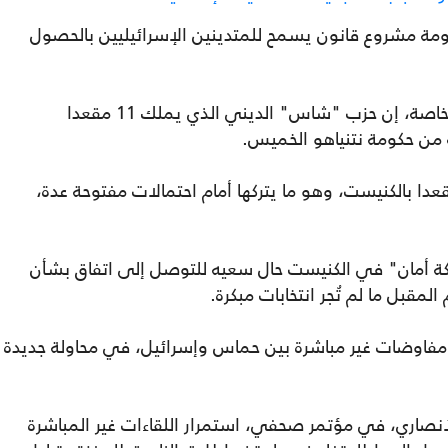
ومة مشروع قانون يسمح للمتدينين الإسرائيليين بالحصول
في السياق ذاته، قالت القناة "12" العبرية الخاصة، إن حزب "شاس" الديني الذي يملك 11 مقعدا
 من حكومة نتنياهو الخميس.
 استقالة "شاس" يتبقى للحكومة 50 مقعدا بالكنيست، وهو ما يتركها أمام احتمالات مفتوحة عدة،
بكة أمان" في الكنيست حال سعيه للتوصل إلى اتفاق بشأن
المقبل ما لم تُجر انتخابات مبكرة.
لدوحة مفاوضات غير مباشرة بين حماس وإسرائيل، في محاولة جديدة
 الأنصاري، في مؤتمر صحفي، استمرار اللقاءات غير المباشرة