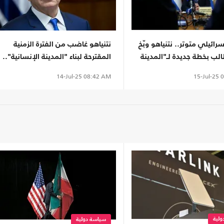
سرائيلي متوتر.. نتنياهو وبّخ
نتنياهو غاضب من الفترة الزمنية
الب بخطة جديدة لـ"المدينة
المقترحة لبناء "المدينة الإنسانية"..
ة"
قد تصل لأكثر من عام
15-Jul-25
0
14-Jul-25
08:42 AM
لية
سياسة دولية