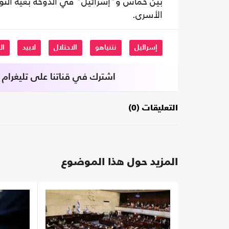
بين حماس و"إسرائيل" في الدوحة بغية التوص
الأسرى.
إسرائيل
نتنياهو
الاحتلال
لابيد
ال
اشترك في قناتنا على تليغرام
التعليقات (0)
المزيد حول هذا الموضوع