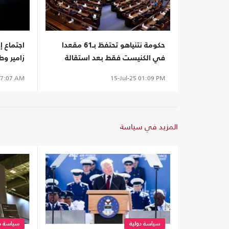
حكومة نتنياهو تحتفظ بـ61 مقعدا
اجتماع إ
في الكنيست فقط بعد استقالة
زامير وط
تحالف "يهدوت هتوراه"
الإنساني
7:07 AM
15-Jul-25
01:09 PM
المزيد في سياسة
سياسة دولية
سياسة دو