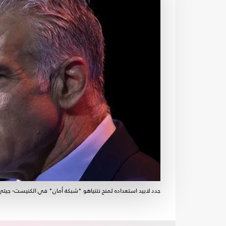
جدد لابيد استعداده لمنح نتنياهو "شبكة أمان" في الكنيست- جيتي