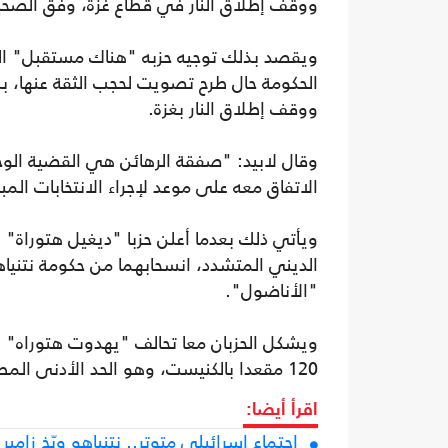
ووقف إطلاق النار في قطاع غزة، وفق الصحيف
الحكومة حال طرح تصويت لحجب الثقة عنها، بل
ووقف إطلاق النار بغزة.
وقال لابيد: "صفقة الرهائن هي القضية الوحي
الاتفاق معه على موعد لإجراء الانتخابات المب
ويأتي ذلك بعدما أعلن حزبا "ديغيل هتوراة"
الديني المتشدد، انسحابهما من حكومة نتنياه
"الأناضول".
120 مقعدا بالكنيست، وهو الحد الأدنى المطلوب للحفاظ على الحكومة.
اقرأ أيضا:
اجتماع إسرائيلي متوتر.. نتنياهو وبّخ زامي