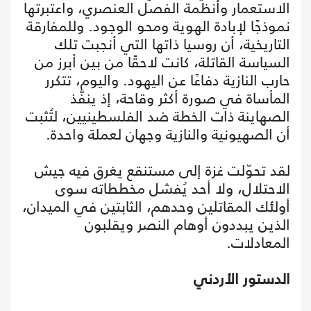
الاستعمار وأنظمة الفصل العنصري، واعتبرتها
نموذجًا لإبادة الهوية ومحو الوجود. وللمفارقة
التاريخية، أن روسيا ذاتها التي أنجبت تلك
السياسة القاتلة، كانت لاحقًا من بين أبرز من
حارب النازية دفاعًا عن اليهود. واليوم، تتكرر
المأساة في صورة أكثر وقاحة، إذ ينفّذ
الصهاينة ذات الخطة ضد الفلسطينيين، لتُثبت
أن الصهيونية والنازية وجهان لعملة واحدة.
لقد تحوّلت غزة إلى مستنقع يغرق فيه جيش
الاحتلال، ولا أحد يُفشل مخططاته سوى
أولئك المقاتلين وحدهم، الثابتين في الميدان،
الذين يبددون أوهام النصر ويقلبون
المعادلات.
الدستور الأردني