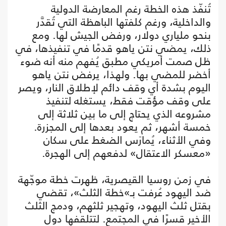
تُنفّذ هذه الخطة رغم المعارضة الدولية
والداخلية، ورغم كلفتها الباهظة التي تُقدَّر
بنحو ملياري دولار، ورفض الجيش لها. ومع
ذلك، يمضي نتن ياهو قدمًا في تنفيذها، في
ظل صمت أمريكي مطبق يُفهم منه أنه ضوء
أخضر للمضي بها. ولهذا، يرفض نتن ياهو
اليوم بشدة أي وقف دائم لإطلاق النار، ويصر
على وقف مؤقت فقط، يستغله لتنفيذ
مشروعه الذي يحتاج إلى ما بين ثلاثة إلى
خمسة أشهر، ثم يعود بعدها إلى المجزرة.
وفي الأثناء، يُمارَس الضغط على سكان
«معسكر الاعتقال» لدفعهم إلى الهجرة.
في زمن روسيا القيصرية، ظهرت خطة موجّهة
ضد اليهود عُرفت بـ»خطة الثلث»، تقضي
بقتل ثلث اليهود، وتهجير ثلثهم، ودمج الثلث
الأخير قسرًا في المجتمع. لتتلقفها دول