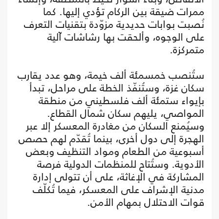
ممرات ضيقة بين الركام تؤدي إليها. كما
نُصبت بوابات حديدية مزوّدة بتقنيات التعرف
على الوجوه، وألحقت بها رشاشات آلية
متمركزة.
ستُنصب خمسمئة ألف خيمة، وهو عدد يقارب
سكان غزة، وستُنفّذ الخطة على مراحل، تبدأ
بإيواء ستمئة ألف فلسطيني من منطقة
المواصي، يليهم سكان شمال القطاع.
وسيُمنع السكان من مغادرة المعسكر إلا عبر
الهجرة إلى دول أخرى، بينما تُقدّم لهم حصص
أسبوعية من الطعام ومواد التنظيف وبعض
الأدوية. وستُتاح للمنظمات الدولية فرصة
المشاركة في الإغاثة، على أن تتولى إدارة
مدنية الإشراف على المعسكر، فيما تُكلّف
قوات الاحتلال بمهام الأمن.