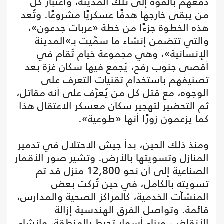
دفعهم بالقوة إلى تلك المدينة، واعتبار كل
من يبقى خارجها هدفًا عسكريًا مشروعًا. وتُعد
هذه الخطوة جزءًا من خطة «عربات جدعون»،
والتي تتضمن إنشاء ما سمّيت بـ»المدينة
الإنسانية»، وهي مجموعة خيام تُقام في
أقصى جنوب رفح، يُجمع فيها سكان غزة بعد
تصنيفهم باستخدام تقنيات التعرف على
الوجوه، مع قتل كل من يُعرّف على أنه مقاتل،
ثم التحضير لتهجير سكان معسكر الاعتقال هذا
كما يزعمون زورًا أنها «طوعية».
ومنذ ذلك الحين، بدأ جيش الاحتلال في تدمير
المنازل وتسويتها بالأرض. وتشير صور الأقمار
الصناعية إلى أن نحو 12,800 منزل قد تم
تسويته بالكامل، في حين تُركت بعض
المنشآت الخدمية، كالمراكز الصحية والمدارس،
قائمة. وتواصل الفرق الهندسية إزالة
الأنقاض، وبناء أسوار تحيط بالمنطقة، وإنشاء