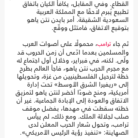
القطاع. وفي المقابل، يكافأ الكيان باتفاق
تطبيع يُبرم لاحقًا مع المملكة العربية
السعودية الشقيقة. أمر بايدن نتن ياهو
بتوقيع الاتفاق، فامتثل ووقّع.
ثم جاء
، محمولًا على أصوات العرب
ترامب
والمسلمين بعدما ادّعى أن زمن الحروب قد
ولّى. لكنه، في فبراير، وخلال أول اجتماع له
مع مجرم الحرب نتن ياهو، فاجأ العالم بطرح
خطة لترحيل الفلسطينيين من غزة، وتحويلها
إلى «ريفيرا الشرق الأوسط» تحت إدارة
أمريكية، ومنح ضوءًا أخضر لنتن ياهو لتمزيق
الاتفاق والعودة إلى الإبادة الجماعية. غير أن
خطته سقطت في مهدها، بفضل موقف
صلب لجلالة الملك. ومع ذلك، لم ييأس
ترامب، وتحول شعار الحرب المعلن لدى
الصهاينة: «تنفيذ رؤية الرئيس الأمريكي».