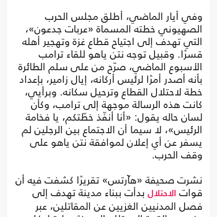
وفي أيار الماضي، أطلق مجلس الحرب
الصهيوني خطته المسماة «عربات جدعون»،
التي تهدف إلى اجتياح قطاع غزة وتهجير أهله
قسرًا. وقبيل توجه نتن ياهو للقاء ترامب
الأسبوع الماضي، صرّح من على سلم الطائرة
بأنه أصدر أمرًا لرئيس أركانه، إيال زامير، بإعداد
خطة لاحتلال القطاع وترحيل سكانه. وبرأيي،
كانت هذه الرسالة موجهة إلى ترامب، وكأن
لسان حاله يقول: «أنا أنفّذ خطّتكم، يا فخامة
الرئيس»، لا سيما أن الاجتماع بين الرجلين لم
يسفر عن أي إعلان لموافقة نتن ياهو على
وقف الحرب.
نشرت صحيفة «هآرتس» تقريرًا كشفت فيه أن
قوات
بدأت ببناء مدينة تهدف إلى
الاحتلال
فصل المدنيين الغزيين عن المقاتلين، عبر