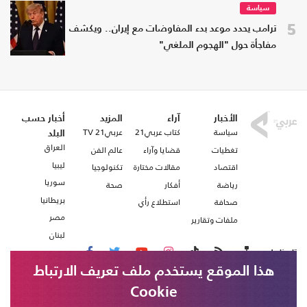
سياسة
5
ترامب يحدد موعد بدء المفاوضات مع إيران.. ويكشف
مفاجأة حول "الهجوم الملغي"
الأخبار
آراء
المزيد
أخبار حسب
سياسة
كتاب عربي21
عربي21 TV
البلد
العراق
تغطيات
قضايا وآراء
عالم الفن
ليبيا
اقتصاد
مقالات مختارة
تكنولوجيا
سوريا
رياضة
أفكار
صحة
بريطانيا
صحافة
استطلاع رأي
مصر
ملفات وتقارير
لبنان
تابعنا على
هذا الموقع يستخدم ملف تعريف الارتباط
Cookie
من نحن