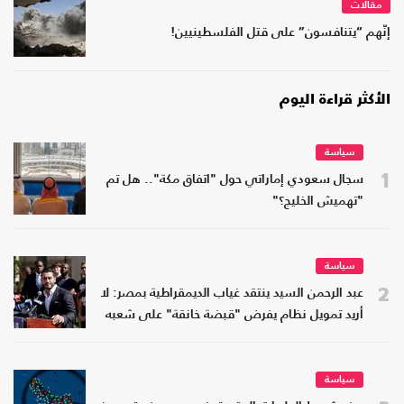
مقالات
إنّهم “يتنافسون” على قتل الفلسطينيين!
الأكثر قراءة اليوم
سياسة
1
سجال سعودي إماراتي حول "اتفاق مكة".. هل تم
"تهميش الخليج؟"
سياسة
2
عبد الرحمن السيد ينتقد غياب الديمقراطية بمصر: لا
أريد تمويل نظام يفرض "قبضة خانقة" على شعبه
سياسة