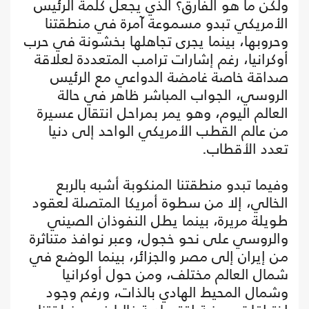
ولكن ما هو الفارق؟ الذي يجعل كلمة الرئيس
الأمريكي تبدو مسموعة آمرة في منطقتنا
وحروبها، بينما يجرى تجاهلها بخشونة في حرب
أوكرانيا، رغم إشارات ترامب المتعددة لعلاقة
صداقة خاصة غامضة الدواعي مع الرئيس
الروسي، الجواب المباشر ظاهر في حالة
العالم اليوم، وهو يمر بمراحل انتقال عسيرة
من عالم القطب الأمريكي الواحد إلى دنيا
تعدد الأقطاب.
وفيما تبدو منطقتنا المنكوبة أشبه بالربع
الخالي، إلا من سطوة أمريكا المتصلة لعقود
طويلة مريرة، بينما يطل النفوذان الصيني
والروسي على نحو خجول، وعبر نوافذ متناثرة
من إيران إلى مصر والجزائر، بينما الوضع في
شمال العالم مختلف، ومن حول أوكرانيا
وشمال المحيط الهادي بالذات، ورغم وجود