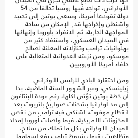
الأوكراني، تواجه فيها روسيا تحالفا من 54
دولة تقودها أمريكا، وسعى بوتين إلى تحييد
واشنطن وإخراجها قدر الإمكان من ساحة
المواجهة الجارية، ثم الانفراد بأوروبا وإنهاكها
في الميدان العسكري، واستنفاد كثير من
بهلوانيات ترامب وتنازلاته المعلنة لصالح
موسكو، ومن نزعته العدوانية المتعالية على
حلفاء أمريكا الأوروبيين.
ومن احتقاره البادي للرئيس الأوكراني
زيلينسكي، وعبر الشهور الستة الماضية، بدا
أن خطة بوتين تؤتى أكلها، رغم عودة البنتاغون
إلى مد أوكرانيا بشحنات صواريخ باتريوت بعد
انقطاع موقوت، اشتكى فيه ترامب من نقص
المخزونات الأمريكية، فيما واصلت أوروبا إمداد
الميدان الأوكراني بكل ما تملك من سلاح،
وتظاهرت بقبول شروط ترامب رفع إسهامها