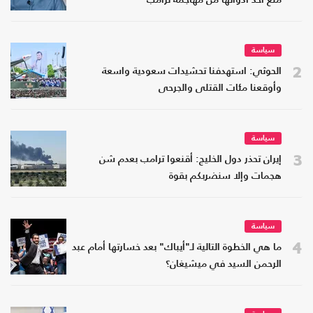
منع أحد أدواتها من مهاجمة ترامب
سياسة
2
الحوثي: استهدفنا تحشيدات سعودية واسعة
وأوقعنا مئات القتلى والجرحى
سياسة
3
إيران تحذر دول الخليج: أقنعوا ترامب بعدم شن
هجمات وإلا سنضربكم بقوة
سياسة
4
ما هي الخطوة التالية لـ"أيباك" بعد خسارتها أمام عبد
الرحمن السيد في ميشيغان؟