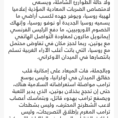
ولا حالة الطوارئ الشاملة، ويسعى
لامتصاص الضربات المعادية المؤذية إعلاميا
لهيبة روسيا، ويوفر جهده لكسب أراضي ما
يسميه روسيا الجديدة أو نوفو روسيا، وإنهاك
الخصوم الأوروبيين، ما دفع الرئيس الفرنسي
إيمانويل ماكرون لمعاودة التواصل الهاتفي
مع بوتين، ربما لحجز مكان في تفاوض محتمل
مع روسيا، التي باتت أغلب الآراء الغربية تسلم
بانتصارها في الميدان الأوكراني.
وبالجملة، فات الميعاد على إمكانية قلب
حقائق الميدان في أوكرانيا، وليس بوسع
ترامب مواصلة استعراضاته السلامية هناك،
حتى إن تحجج بخذلان بوتين، الذي يدير اللعبة
ويصفع ترامب بهدوء قاتل، وبتماسك أعصاب
لاعب الشطرنج المحترف، وليس بشطحات
ترامب المغرم بإطلاق التصريحات، وليس