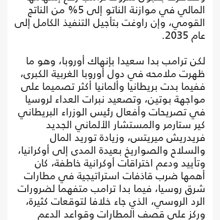
المالي في موازنة الناتو إلى 5% من الناتج
القومي، وإن راوغت بتأجيل التنفيذ الكامل إلى
عام 2035.
لكن ترامب بدا سعيدا بإنهاك أوروبا، وهو ما
ظهرت ملامحه في دول أوروبا الغربية الكبرى،
ففيما بدت بريطانيا وألمانيا أكثر تصميما على
مواجهة بوتين، وتصعيد نبرات العداء لروسيا
في تصريحات وأفعال رئيس الوزراء البريطاني
كير ستارمر والمستشار الألماني الجديد
فريدريش ميريتس، وزيادة توريد المال
والسلاح والصواريخ بعيدة المدى إلى أوكرانيا،
وتأييد ودعم اختراقات أوكرانية خاطفة، كان
أهمها ضرب قاذفات استراتيجية في مطارات
شرق روسيا، فيما بدا ترامب متفهما لضرورات
الرد الروسي، الذي جاء خلافا لتوقعات كثيرة،
وركز على قصف المطارات وقواعد الدعم