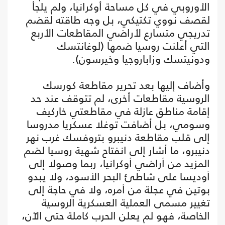
الأوروبي في كل مساحة أوكرانيا، ولم يلجأ
لقصف نووي تكتيكي، بل وجه طاقته لقضم
تدريجي متسارع لأراضي المقاطعات الأربع
التي أعلنت روسيا ضمها (لوغانتسك
ودونيتسك وزاباروجيا وخيرسون).
وأضاف إليها بعد تحرير مقاطعة كورسك
الروسية مقاطعات أخرى، لم تتوقف عند حد
إقامة مناطق عازلة في مقاطعتي خاركيف
وسومي، بل أضافت توغلا عسكريا مدروسا
إلى قلب مقاطعة دنيبرو بتروفسك غرب نهر
دنيبرو، ما أشار إلى انفتاح شهية روسيا لضم
المزيد من أراضي أوكرانيا، ربما وصولا إلى
أوديسا على شاطئ البحر الأسود، ولا يبدو
بوتين في عجلة من أمره، ولا في حاجة إلى
تغيير مسمى العملية العسكرية الروسية
الخاصة، فهو لم يعلن الحرب كاملة حتى الآن،