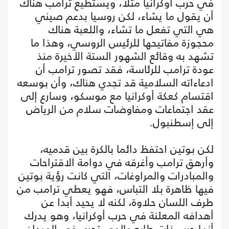
في حرب أوكرانيا مثلا، ويستطيع ترامب هناك
أن يقول ما يشاء، لكن روسيا بدعم صيني
هي التي تفعل ما تشاء، واللعبة هناك
محجوزة مفاتيحها للرئيس الروسي، وهذا ما
تشهد به وقائع الشهور الستة الأخيرة منذ
عودة ترامب للرئاسة، فقد تصور ترامب أن
ادعاءاته السلامية قد تجدي هناك، وأن بوسعه
اقتسام كعكة أوكرانيا مع موسكو، وسارع إلى
عقد اجتماعات ومفاوضات سلام من الرياض
إلى إسطنبول.
لكن بوتين احتفظ دائما بالكرة بين قدميه،
وأرهق ترامب وأغرقه في دوامة الاقتراحات
والمبادرات والمراوغات، التي كانت رؤية بوتين
فيها ظاهرة بلا التباس، فهو يعطي ترامب من
طرف اللسان حلاوة، لكنه لا يحيد أبدا عن
أهدافه المعلنة في حرب أوكرانيا، وهو يدرك
أنها حرب ذات طابع عالمي تجري في الميدان