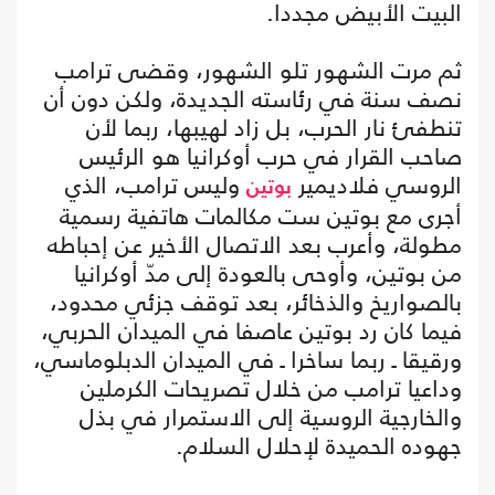
البيت الأبيض مجددا.
ثم مرت الشهور تلو الشهور، وقضى ترامب
نصف سنة في رئاسته الجديدة، ولكن دون أن
تنطفئ نار الحرب، بل زاد لهيبها، ربما لأن
صاحب القرار في حرب أوكرانيا هو الرئيس
الروسي فلاديمير
وليس ترامب، الذي
بوتين
أجرى مع بوتين ست مكالمات هاتفية رسمية
مطولة، وأعرب بعد الاتصال الأخير عن إحباطه
من بوتين، وأوحى بالعودة إلى مدّ أوكرانيا
بالصواريخ والذخائر، بعد توقف جزئي محدود،
فيما كان رد بوتين عاصفا في الميدان الحربي،
ورقيقا ـ ربما ساخرا ـ في الميدان الدبلوماسي،
وداعيا ترامب من خلال تصريحات الكرملين
والخارجية الروسية إلى الاستمرار في بذل
جهوده الحميدة لإحلال السلام.