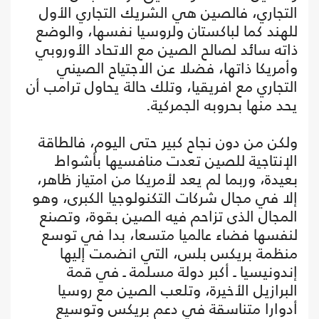
التجاري، فالصين هي الشريك التجاري الأول
للهند كما لباكستان ولروسيا نفسها، والوضع
ذاته سائد لصالح الصين مع الاتحاد الأوروبي
وأمريكا ذاتها، فضلا عن الاجتياح الصيني
التجاري مع افريقيا، وتلك حالة يحاول ترامب أن
يحد منها بحروبه الجمركية.
ولكن من دون نجاح كبير حتى اليوم، فالطاقة
الإنتاجية للصين تعدت منافسيها بأشواط
بعيدة، وربما لم يعد لأمريكا من امتياز ظاهر،
إلا في مجال شركات التكنولوجيا الكبرى، وهو
المجال الذى تزاحم فيه الصين بقوة، وتصنع
لنفسها فضاء عالميا متسعا، بدا في توسع
منظمة بريكس بلس، التي انضمت إليها
إندونيسيا ـ أكبر دولة مسلمة ـ في قمة
البرازيل الأخيرة، وتلعب الصين مع روسيا
أدوارا متناسقة في دعم بريكس وتوسيع