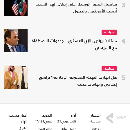
3
تفاصيل الضربة الوشيكة على إيران.. لهذا السبب
أصيب الأمريكيون بالذهول
سياسة
4
ممثلات يرتدين الزي العسكري.. ودعوات للاصطفاف
مع السيسي
سياسة
5
هل انهارت التهدئة السعودية الإماراتية؟ تراشق
إعلامي واتهامات جديدة
الأخبار
آراء
المزيد
أخبار حسب
سياسة
كتاب عربي21
عربي21 TV
البلد
العراق
تغطيات
قضايا وآراء
عالم الفن