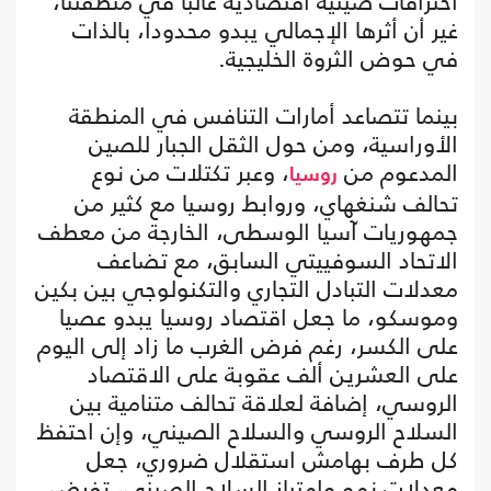
اختراقات صينية اقتصادية غالبا في منطقتنا،
غير أن أثرها الإجمالي يبدو محدودا، بالذات
في حوض الثروة الخليجية.
بينما تتصاعد أمارات التنافس في المنطقة
الأوراسية، ومن حول الثقل الجبار للصين
المدعوم من
، وعبر تكتلات من نوع
روسيا
تحالف شنغهاي، وروابط روسيا مع كثير من
جمهوريات آسيا الوسطى، الخارجة من معطف
الاتحاد السوفييتي السابق، مع تضاعف
معدلات التبادل التجاري والتكنولوجي بين بكين
وموسكو، ما جعل اقتصاد روسيا يبدو عصيا
على الكسر، رغم فرض الغرب ما زاد إلى اليوم
على العشرين ألف عقوبة على الاقتصاد
الروسي، إضافة لعلاقة تحالف متنامية بين
السلاح الروسي والسلاح الصيني، وإن احتفظ
كل طرف بهامش استقلال ضروري، جعل
معدلات نمو وامتياز السلاح الصيني، تفرض