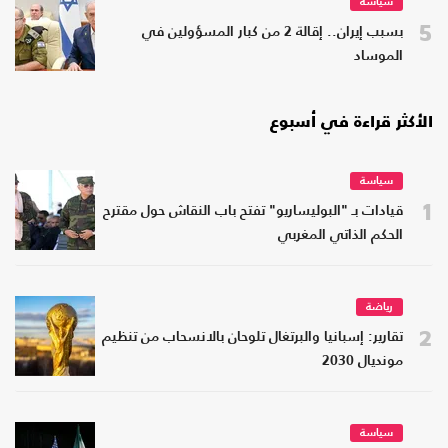
سياسة
5
بسبب إيران.. إقالة 2 من كبار المسؤولين في
الموساد
الأكثر قراءة في أسبوع
سياسة
1
قيادات بـ "البوليساريو" تفتح باب النقاش حول مقترح
الحكم الذاتي المغربي
رياضة
2
تقارير: إسبانيا والبرتغال تلوحان بالانسحاب من تنظيم
مونديال 2030
سياسة