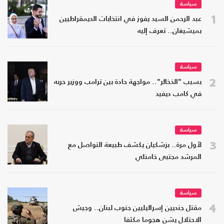
سياسة
1
عبد الرحمن السيد يفوز في انتخابات الديمقراطيين
بميشيغان.. تعرف إليه
سياسة
2
بسبب "الذخائر".. مواجهة حادة بين ترامب ووزير حربه
في كامب ديفيد
سياسة
3
لأول مرة.. بزشكيان يكشف طبيعة التواصل مع
المرشد مجتبى خامنئي
سياسة
4
مقتل جنديين إسرائيليين جنوب لبنان.. وجيش
الاحتلال يشن هجوما مكثفا