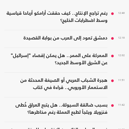
12:40
رغم تراجع الإنتاج.. كيف حققت أرامكو أرباحا قياسية
وسط اضطرابات الخليج؟
12:10
دمشق تعود إلى العرب من بوابة القصيدة
12:02
المعركة على الممر.. هل يمكن إقصاء "إسرائيل"
عن الشرق الأوسط الجديد؟
11:51
هجرة الشباب العربي أو الصيغة المحدثة من
الاستعمار الأوروبي.. قراءة في كتاب
11:42
بسبب ضائقة السيولة.. هل يتبع العراق خُطى
فنزويلا ويلجأ لطبع العملة رغم مخاطرها؟