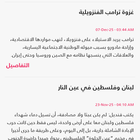
غزوة ترامب الفنزويلية
07-Dec-25
- 03:44 AM
ترامب يريد الاستيلاء على فنزويلا، لنهب مواردها الاقتصادية،
وإزاحة مادورو بسبب ميوله الوطنية الاجتماعية اليسارية،
والعلاقات التي ينسجها نظامه مع الصين وروسيا وحتى إيران.
التفاصيل
لبنان وفلسطين في عين النار
23-Nov-25
- 04:10 AM
يكتب قنديل: لم يكن عبثا ولا مصادفة، أن تسيل دماء شهداء
فلسطين ولبنان معا على أرض واحدة، ليس فقط حين كانت حرب
الإبادة الشاملة جارية، بل إلى اليوم، وعلى طريقة ما جرى أخيرا
في مخيم “عين الحلوة” الفلسطيني بجوار صيدا حاضرة الجنوب