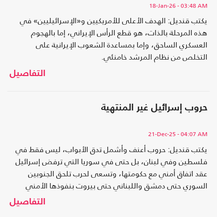
18-Jan-26
- 03:48 AM
يكتب قنديل: الهدف الأعلى للأمريكيين و«الإسرائيليين» في
هذه المرحلة بالذات، هو قطع الرأس الإيراني، إما بالهجوم
العسكري الساحق، وإما بمساعدة الشعوب الإيرانية على
التخلص من نظام المرشد خامنئي.
التفاصيل
حروب إسرائيل غير المنتهية
21-Dec-25
- 04:07 AM
يكتب قنديل: حروب أعنف وأشمل تدق الأبواب، ليس فقط في
فلسطين وفي لبنان، بل حتى في سوريا التي ترفض إسرائيل
عقد اتفاق أمني مع حكومتها، وتسعى لحرب تلحق الجنوبين
السوري حتى دمشق واللبناني حتى بيروت بنفوذها الأمني
المباشر.
التفاصيل