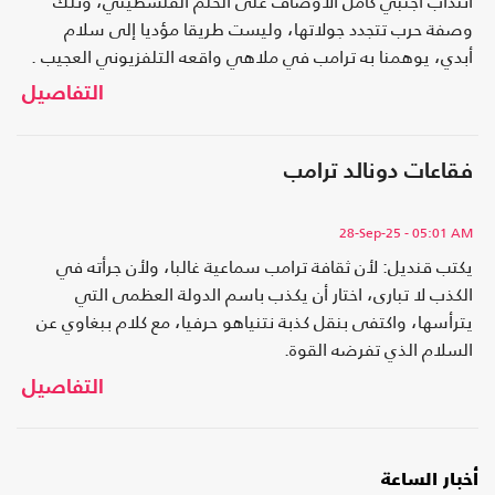
انتداب أجنبي كامل الأوصاف على الحلم الفلسطيني، وتلك
وصفة حرب تتجدد جولاتها، وليست طريقا مؤديا إلى سلام
أبدي، يوهمنا به ترامب في ملاهي واقعه التلفزيوني العجيب .
التفاصيل
فقاعات دونالد ترامب
28-Sep-25
- 05:01 AM
يكتب قنديل: لأن ثقافة ترامب سماعية غالبا، ولأن جرأته في
الكذب لا تبارى، اختار أن يكذب باسم الدولة العظمى التي
يترأسها، واكتفى بنقل كذبة نتنياهو حرفيا، مع كلام ببغاوي عن
السلام الذي تفرضه القوة.
التفاصيل
أخبار الساعة