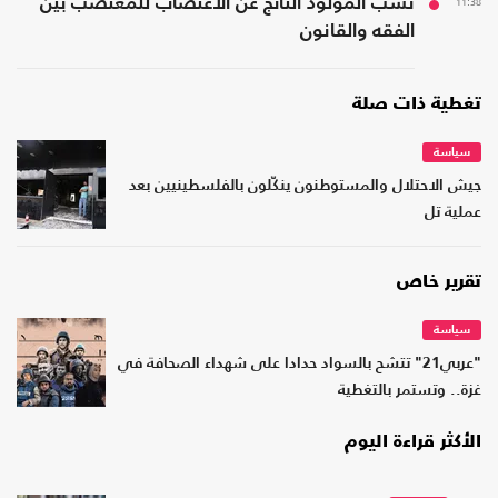
11:38
نسب المولود الناتج عن الاغتصاب للمغتصب بين
الفقه والقانون
تغطية ذات صلة
سياسة
جيش الاحتلال والمستوطنون ينكّلون بالفلسطينيين بعد
عملية تل
تقرير خاص
سياسة
"عربي21" تتشح بالسواد حدادا على شهداء الصحافة في
غزة.. وتستمر بالتغطية
الأكثر قراءة اليوم