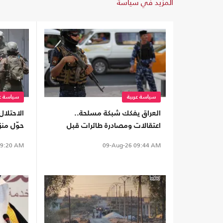
المزيد في سياسة
سياسة عربية
سياسة عر
العراق يفكك شبكة مسلحة..
الاحتلال
اعتقالات ومصادرة طائرات قبل
حوّل منز
تنفيذ هجمات
عسكرية
9:20 AM
09-Aug-26
09:44 AM