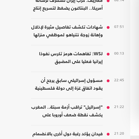
08:14
معاريف: حرب إيران تستنزف ترسانة
أمريكا.. البنتاغون يضغط لتسريع إنتاج
الأسلحة
07:51
شهادات تكشف تفاصيل مثيرة لإذلال
وإهانة زوجة نتنياهو لموظفي منزلها
00:13
WSJ: تفاهمات هرمز تكرس نفوذا
إيرانيا فعليا على المضيق
22:45
مسؤول إسرائيلي سابق يرجح أن
يقود اتفاق غزة إلى دولة فلسطينية
21:22
"إسرائيل" تراقب أزمة سبتة.. المغرب
يكشف نقطة ضعف أوروبا على
حدودها مع أفريقيا
21:20
فيدان يؤكد رغبة دول أخرى بالانضمام