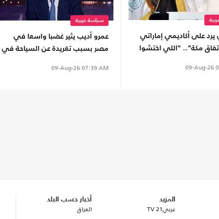
بية
سياسة عربية
 يرد على أكاديمي إماراتي
عمرو أديب يثير غضبا واسعا في
فاق مكة".. "اللي اختشوا
مصر بسبب تغريدة عن السياحة في
الساحل
09-Aug-26
0
09-Aug-26
07:39 AM
المزيد
أخبار حسب البلد
عربي21 TV
العراق