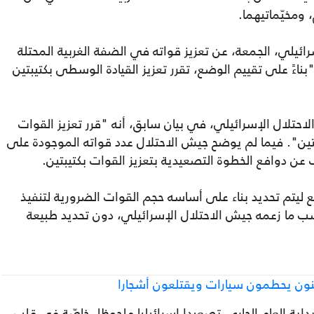
ومخيّماتيهما.
يلي، الجمعة، عن تعزيز قواته في الضفة الغربية المحتلة
 "بناءً على تقييم الوضع، تقرر تعزيز القيادة الوسطى بكتيبتين
لال الإسرائيلي، في بيان سابق، أنه "قرر تعزيز القوات
بتين". فيما لم يوضح جيش الاحتلال عدد قواته الموجودة على
 عن دوافع الخطوة التصعيدية بتعزيز القوات بكتيبتين.
 ليتم تحديد بناء على أساسه حجم القوات الضرورية لتنفيذ
سب ما زعمه جيش الاحتلال الإسرائيلي، دون تحديد طبيعة
ون يحطمون سيارات ويقتلعون أشجارا
داية العام الجاري، تصعيدا إسرائيليا ملحوظا، خاصّة في قلب