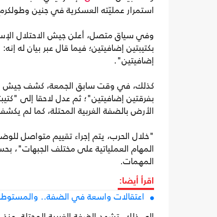
استمرار عمليّته العسكرية في جنين وطولكرم، 
وفي سياق متصل، أعلن جيش الاحتلال الإسرائ
بكتيبتين إضافيتين؛ فيما قال عبر بيان له إنه:
إضافيتين".
كذلك، في وقت سابق الجمعة، كشف جيش الاحت
بفرقتين إضافيتين"؛ ثم عدل لاحقا إلى "كتي
الأرض بالضفة الغربية المحتلة، كما لم يكشف
"خلال الحرب، يتم إجراء تقييم متواصل للوضع
المهام العملياتية على مختلف الجبهات"، بح
المهمات.
اقرأ أيضا:
اعتقالات واسعة في الضفة.. والمستوطن
إلى ذلك، تشهد الضفة الغربية المحتلة، منذ ب