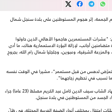
ن وأصيب 40 آخرون، اليوم الجمعة، إثر هجوم المستوطنين على بلدة سنجل شمال
ّ: "عشرات المستعمرين هاجموا الأهالي الذين حاولوا
تضامنين أجانب، لإزالة البؤرة الاستعمارية هناك، ما أدى
جل، والمزرعة الشرقية، وعبوين، وجلجليا شمال رام الله، بجروح
اء تعرّض لدهس من قبل مستعمر"، مشيرا في الوقت نفسه
 ما تسبب في تحطيم زجاجهما".
وأعلنت وزارة الصحة الفلسطينية، عن استشهاد الشاب سيف الدين كامل عبد الكريم مصلط (23 عاما) جراء
حاء الجسد من المستوطنين في بلدة سنجل.
يّات اعتقال بمختلف أنحاء الضفة الغربية المحتلة، في ظلّ