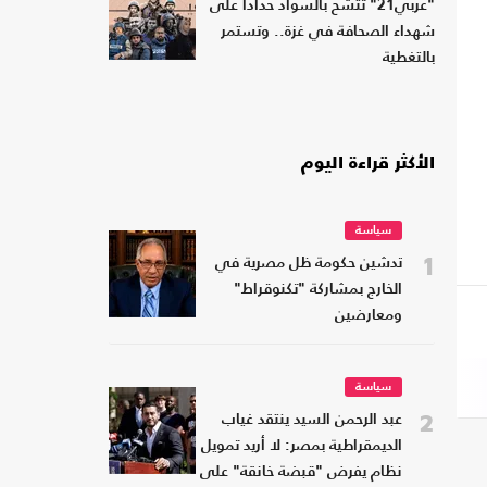
"عربي21" تتشح بالسواد حدادا على
شهداء الصحافة في غزة.. وتستمر
بالتغطية
الأكثر قراءة اليوم
سياسة
1
تدشين حكومة ظل مصرية في
الخارج بمشاركة "تكنوقراط"
ومعارضين
سياسة
2
عبد الرحمن السيد ينتقد غياب
الديمقراطية بمصر: لا أريد تمويل
نظام يفرض "قبضة خانقة" على