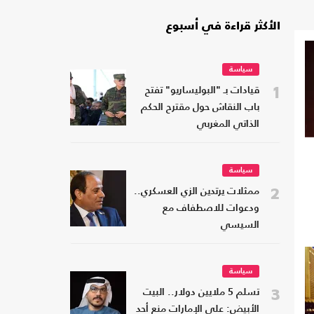
الأكثر قراءة في أسبوع
سياسة
1
قيادات بـ "البوليساريو" تفتح
باب النقاش حول مقترح الحكم
الذاتي المغربي
سياسة
2
ممثلات يرتدين الزي العسكري..
ودعوات للاصطفاف مع
السيسي
سياسة
3
تسلم 5 ملايين دولار.. البيت
الأبيض: على الإمارات منع أحد