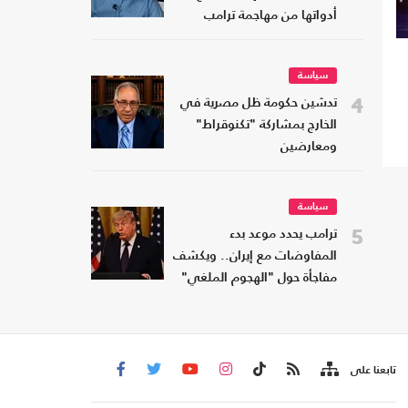
أدواتها من مهاجمة ترامب
سياسة
4
تدشين حكومة ظل مصرية في
الخارج بمشاركة "تكنوقراط"
ومعارضين
سياسة
5
ترامب يحدد موعد بدء
المفاوضات مع إيران.. ويكشف
مفاجأة حول "الهجوم الملغي"
تابعنا على