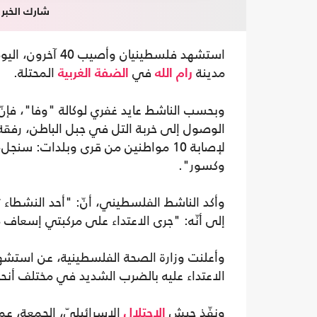
شارك الخبر
استشهد فلسطينيا
مدينة
في
المحتلة.
رام الله
الضفة الغربية
وبحسب الناشط عايد غفري لوكالة "وفا"، فإن
الوصول إلى خربة التل في جبل الباطن، رفقة م
لإصابة 10 مواطنين من قرى وبلدات: سن
وكسور".
وأكد الناشط الفلسطيني، أنّ: "أحد النشط
إلى أنّه: "جرى الاعتداء على مركبتي إسعاف
الاعتداء عليه بالضرب الشديد في مختلف أن
ونفّذ جيش
الإسرائيليّ، الجمعة، عمل
الاحتلال