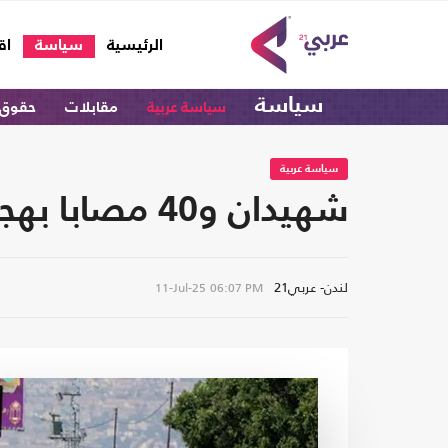
(current)
الرئيسية
سياسة
اق
سياسة
سياسة عربية
مقابلات
حقوق 
سياسة عربية
شهيدان و40 مصابا بهجوم للمستوطنين على بلدة سنجل شمال رام الله
لندن- عربي21
11-Jul-25
06:07 PM