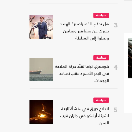
شعبه
سياسة
3
هل يحكم الـ"صراصير" الهند؟..
نخبرك عن مشاهير وفنانين
وصلوا إلى السلطة
سياسة
4
بلومبيرغ: تركيا تقيّد حركة الملاحة
في البحر الأسود عقب تصاعد
الهجمات
سياسة
5
اندلاع حريق في منشأة تابعة
لشركة أرامكو في جازان قرب
اليمن