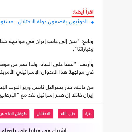
اقرأ أيضا:
الحوثيون يقصفون دولة الاحتلال.. مستو
وتابع: "نحن إلى جانب إيران في مواجهة هذا ‏ال
وخياراتنا".
وأردف: "لسنا على الحياد، ولذا نعبر ‏عن موقف
في مواجهة هذا العدوان ‏الإسرائيلي الأمري
من جانبه، حذر يسرائيل كاتس وزير الحرب الإ
إيران قائلا إن صبر إسرائيل نفد مع "الإرهابي
غزة
حزب الله
الاحتلال
طوفان الاقصي
اشترك في قناتنا على تليغرام