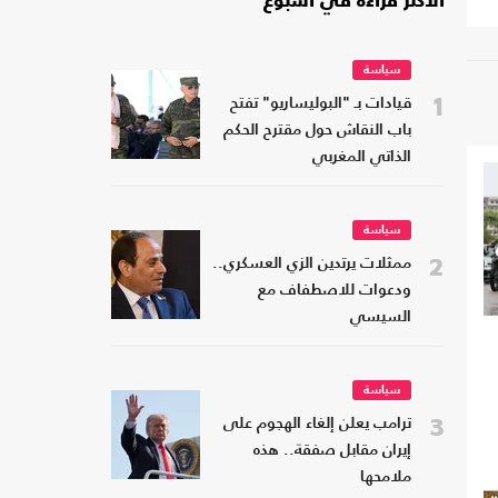
الأكثر قراءة في أسبوع
سياسة
1
قيادات بـ "البوليساريو" تفتح
باب النقاش حول مقترح الحكم
الذاتي المغربي
سياسة
2
ممثلات يرتدين الزي العسكري..
ودعوات للاصطفاف مع
السيسي
سياسة
3
ترامب يعلن إلغاء الهجوم على
إيران مقابل صفقة.. هذه
ملامحها