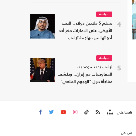
سياسة
4
تسلم 5 ملايين دولار.. البيت
الأبيض: على الإمارات منع أحد
أدواتها من مهاجمة ترامب
سياسة
5
ترامب يحدد موعد بدء
المفاوضات مع إيران.. ويكشف
مفاجأة حول "الهجوم الملغي"
تابعنا على
من نحن