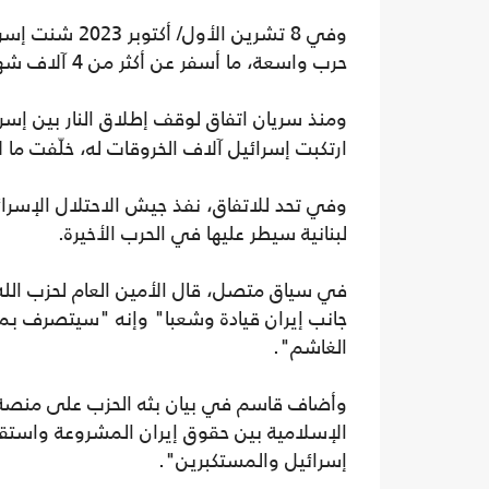
حرب واسعة، ما أسفر عن أكثر من 4 آلاف شهيد ونحو 17 ألف جريح.
ومنذ سريان اتفاق لوقف إطلاق النار بين إسر
ارتكبت إسرائيل آلاف الخروقات له، خلّفت ما لا يقل عن 216 شه
لبنانية سيطر عليها في الحرب الأخيرة.
في سياق متصل، قال الأمين العام لحزب الل
جانب إيران قيادة وشعبا" وإنه "سيتصرف بما 
الغاشم".‏
وأضاف قاسم في بيان بثه الحزب على منصة تل
الإسلامية بين حقوق إيران المشروعة واستقلال
إسرائيل والمستكبرين".