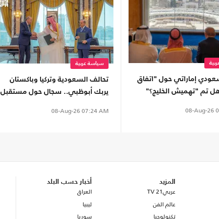
بية
سياسة عربية
ودي إماراتي حول "اتفاق
تحالف السعودية وتركيا وباكستان
هل تم "تهميش الخليج؟"
يربك أبوظبي.. سجال حول مستقبل
الأمن الخليجي
08-Aug-26
0
08-Aug-26
07:24 AM
المزيد
أخبار حسب البلد
عربي21 TV
العراق
عالم الفن
ليبيا
تكنولوجيا
سوريا