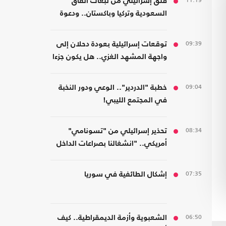
11:19
قلق إسرائيلي من تبعات اتفاق
السعودية وتركيا وباكستان.. ودعوة
لتشكيل تحالفات موازية
09:39
توقعات إسرائيلية بعودة دحلان إلى
واجهة المشهد الغزي.. هل يكون جزءا
من ترتيبات ما بعد الحرب؟
09:04
خطبة "الدردير".. الوعي ودور النخبة
في المجتمع الليبي!
08:34
تحذير إسرائيلي من "تسونامي"
أمريكي.. "انشغالنا بصراعات الداخل
يحجب ما يتغير بواشنطن"
07:35
إشكال الطائفية في سوريا
06:50
الشعبوية وأزمة الديمقراطية.. كيف