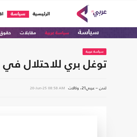
(current)
الرئيسية
سياسة
اق
سياسة
سياسة عربية
مقابلات
حقوق 
سياسة عربية
توغل بري للاحتلال في
لندن – عربي21، وكالات
20-Jun-25
08:58 AM