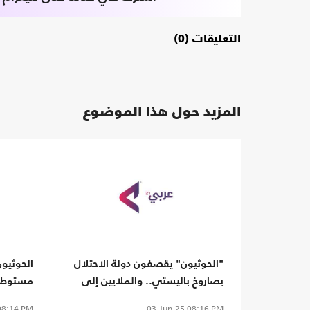
التعليقات (0)
المزيد حول هذا الموضوع
"الحوثيون" يقصفون دولة الاحتلال
الحوثيون
بصاروخ باليستي.. والملايين إلى
مستوطنو
الملاجئ
الطيران
8:14 PM
03-Jun-25
08:16 PM