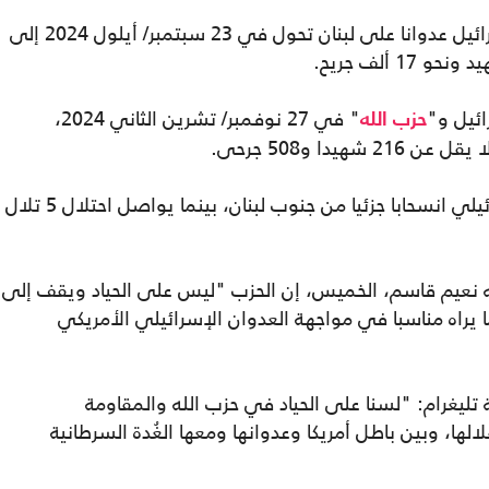
وفي 8 تشرين الأول/ أكتوبر 2023 شنت إسرائيل عدوانا على لبنان تحول في 23 سبتمبر/ أيلول 2024 إلى
ائيل و"
" في 27 نوفمبر/ تشرين الثاني 2024،
حزب الله
يدا و508 جرحى.
وفي تحد للاتفاق، نفذ جيش الاحتلال الإسرائيلي انسحابا جزئيا من جنوب لبنان، بينما يواصل احتلال 5 تلال
ه نعيم قاسم، الخميس، إن الحزب "ليس على الحياد ويقف إلى
يراه مناسبا في مواجهة العدوان ‏الإسرائيلي الأمريكي
يغرام: "لسنا على الحياد في حزب الله والمقاومة
ها، وبين باطل ‏أمريكا وعدوانها ومعها الغُدة السرطانية