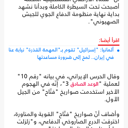
أصبحت تحت السيطرة الكاملة وبدأنا نشهد
بداية نهاية منظومة الدفاع الجوي للجيش
الصهيوني".
اقرأ أيضا:
ألمانيا: "إسرائيل" تقوم بـ"المهمة القذرة" نيابة عنا
في إيران.. لمح إلى ضرورة مساعدتها
وقال الحرس الإيراني، في بيانه "رقم 10"
لعملية "
3"، إنّه في الهجوم
الوعد الصادق
الأخير استخدمت صواريخ "فتّاح" من الجيل
الأول.
وأضاف أنّ صواريخ "فتّاح" القوية والمناورة،
اخترقت الدرع الصاروخي الدفاعي، و"زلزلت