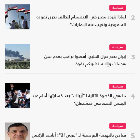
سياسة
2
لماذا تتردد مصر في الانضمام لتحالف بحري تقوده
السعودية وتغيب عنه الإمارات؟
سياسة
3
إيران تحذر دول الخليج: أقنعوا ترامب بعدم شن
هجمات وإلا سنضربكم بقوة
سياسة
4
ما هي الخطوة التالية لـ"أيباك" بعد خسارتها أمام عبد
الرحمن السيد في ميشيغان؟
سياسة
5
قيادي بالنهضة التونسية لـ "عربي21": أناشد الرئيس