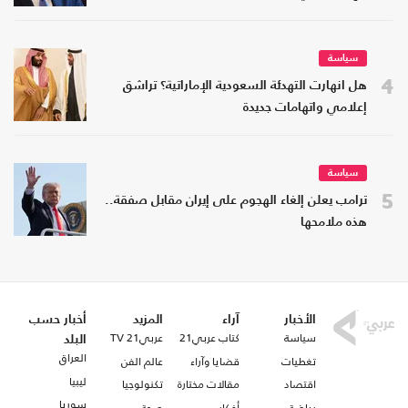
سياسة
4
هل انهارت التهدئة السعودية الإماراتية؟ تراشق
إعلامي واتهامات جديدة
سياسة
5
ترامب يعلن إلغاء الهجوم على إيران مقابل صفقة..
هذه ملامحها
الأخبار
آراء
المزيد
أخبار حسب
سياسة
كتاب عربي21
عربي21 TV
البلد
العراق
تغطيات
قضايا وآراء
عالم الفن
ليبيا
اقتصاد
مقالات مختارة
تكنولوجيا
سوريا
رياضة
أفكار
صحة