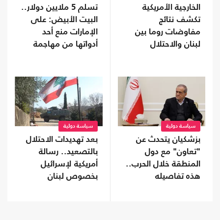
الخارجية الأمريكية
تسلم 5 ملايين دولار..
تكشف نتائج
البيت الأبيض: على
مفاوضات روما بين
الإمارات منع أحد
لبنان والاحتلال
أدواتها من مهاجمة
ترامب
سياسة دولية
سياسة دولية
بزشكيان يتحدث عن
بعد تهديدات الاحتلال
"تعاون" مع دول
بالتصعيد.. رسالة
المنطقة خلال الحرب..
أمريكية لإسرائيل
هذه تفاصيله
بخصوص لبنان