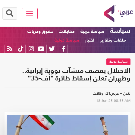
سياسة
سياسة عربية
مقابلات
حقوق وحريات
ملفات وتقارير
اختبار
سياسة دولية
سياسة دولية
الاحتلال يقصف منشآت نووية إيرانية..
وطهران تعلن إسقاط طائرة "أف-35"
لندن – عربي21، وكالات
18-Jun-25
08:55 AM