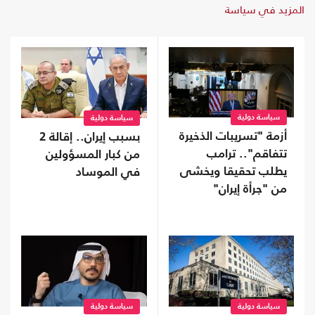
المزيد في سياسة
سياسة دولية
سياسة دولية
أزمة "تسريبات الذخيرة
بسبب إيران.. إقالة 2
تتفاقم".. ترامب
من كبار المسؤولين
يطلب تحقيقا ويخشى
في الموساد
من "جرأة إيران"
سياسة دولية
سياسة دولية