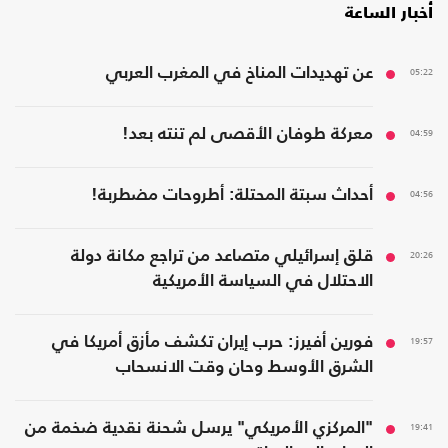
أخبار الساعة
05:22
عن تهديدات المناخ في المغرب العربي
04:59
معركة طوفان الأقصى لم تنته بعد!
04:56
أحداث سبتة المحتلة: أطروحات مضطربة!
20:26
قلق إسرائيلي متصاعد من تراجع مكانة دولة
الاحتلال في السياسة الأمريكية
19:57
فورين أفيرز: حرب إيران تكشف مأزق أمريكا في
الشرق الأوسط وحان وقت الانسحاب
19:41
"المركزي الأمريكي" يرسل شحنة نقدية ضخمة من