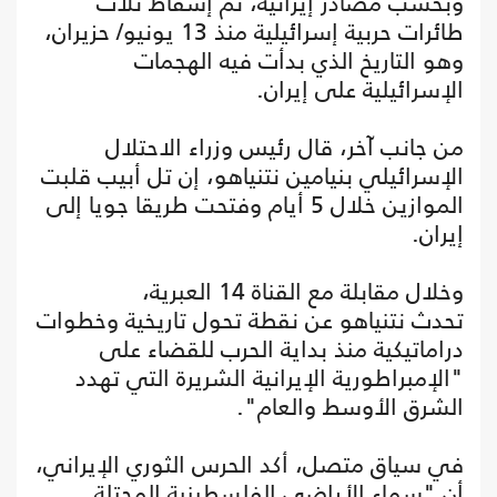
وبحسب مصادر إيرانية، تم إسقاط ثلاث
طائرات حربية إسرائيلية منذ 13 يونيو/ حزيران،
وهو التاريخ الذي بدأت فيه الهجمات
الإسرائيلية على إيران.
من جانب آخر، قال رئيس وزراء الاحتلال
الإسرائيلي بنيامين نتنياهو، إن تل أبيب قلبت
الموازين خلال 5 أيام وفتحت طريقا جويا إلى
إيران.
وخلال مقابلة مع القناة 14 العبرية،
تحدث نتنياهو عن نقطة تحول تاريخية وخطوات
دراماتيكية منذ بداية الحرب للقضاء على
"الإمبراطورية الإيرانية الشريرة التي تهدد
الشرق الأوسط والعام".
في سياق متصل، أكد الحرس الثوري الإيراني،
أن "سماء الأراضي الفلسطينية المحتلة