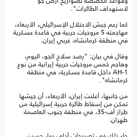
وقواعد مخصصة لصواريخ أرض جو
لاستهداف الطائرات".
كما زعم جيش الاحتلال الإسرائيلي، الأربعاء،
مهاجمته 5 مروحيات حربية في قاعدة عسكرية
في منطقة كرمانشاه، غربي إيران.
وقال في بيان: "رصد سلاح الجو، اليوم،
وهاجم خمس مروحيات حربية إيرانية من نوع
AH-1 داخل قاعدة عسكرية، في منطقة
كرمانشاه".
من جانبها، أعلنت إيران، الأربعاء، أن جيشها
تمكن من إسقاط طائرة حربية إسرائيلية من
طراز أف-35، في منطقة جنوب العاصمة
طهران.
جاء ذلك في تصريحات أدلى بها، حسين