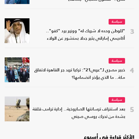
سياسة
3
"للوطن وحده لا شريك له" ووزير يرد "كفو"..
أكاديمي إماراتي يثير جدلا بمنشور عن الولاء
سياسة
4
خبير مصري لـ"عربي21": تركيا تريد جر القاهرة لاتفاق
مكة.. ما الذي يؤخر انضمامها؟
سياسة
5
بعد استنزاف ترسانتها الصاروخية.. إدارة ترامب قلقة
بشدة من تحرك روسي صيني
الأكثر قراءة في أسبوع