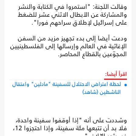
وقالت اللجنة: "استمروا في الكتابة والنشر
والمشاركة عن الأبطال الاثني عشر للضغط
على إسرائيل لإطلاق سراحهم فورا".
ودعت أيضا إلى بدء تجهيز مزيد من السفن
الإغاثية في العالم وإرسالها إلى الفلسطينيين
المجوّعين بالقطاع المحاصر.
اقرأ أيضا:
لحظة اعتراض الاحتلال للسفينة "مادلين" واعتقال
الناشطين (شاهد)
وشددت على أنه "إذا أوقفوا سفينة واحدة،
فلا بد أن تتبعها مئة سفينة، وإذا احتجزوا 12،
فسيثور الآلاف".