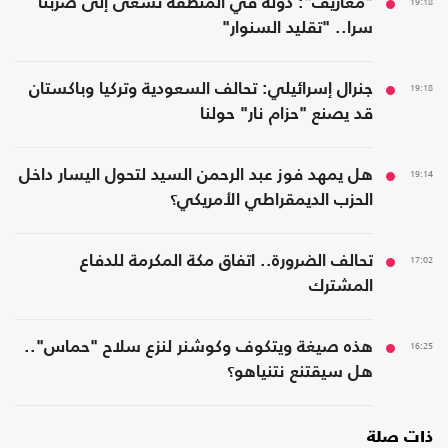
19:18
"معاريف": دولة في المنطقة تسعى إلى ضربنا
سرا.. "تقليد السنوار"
19:18
جنرال إسرائيلي: تحالف السعودية وتركيا وباكستان
قد يصنع "حزام نار" حولنا
19:14
هل يمهد فوز عبد الرحمن السيد لتحول اليسار داخل
الحزب الديمقراطي الأمريكي؟
17:02
تحالف الضرورة.. اتفاق مكة المكرمة للدفاع
المشترك
16:25
هذه صيغة ويتكوف وكوشنر لنزع سلاح "حماس"..
هل سيقتنع نتنياهو؟
ذات صلة