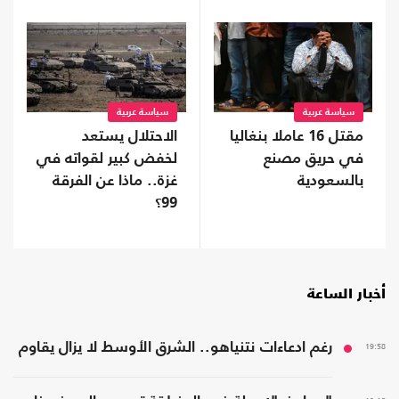
سياسة عربية
سياسة عربية
مقتل 16 عاملا بنغاليا
الاحتلال يستعد
في حريق مصنع
لخفض كبير لقواته في
بالسعودية
غزة.. ماذا عن الفرقة
99؟
أخبار الساعة
19:58
رغم ادعاءات نتنياهو.. الشرق الأوسط لا يزال يقاوم