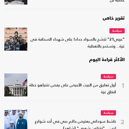
عملية تل
تقرير خاص
سياسة
"عربي21" تتشح بالسواد حدادا على شهداء الصحافة في
غزة.. وتستمر بالتغطية
الأكثر قراءة اليوم
سياسة
1
أول تعليق من البيت الأبيض على رفض نتنياهو خطة
اتفاق غزة
سياسة
2
ناشط سوداني يعترض حاكم دبي في أحد شوارع
لندن.. "تقتلون شعبي" (شاهد)