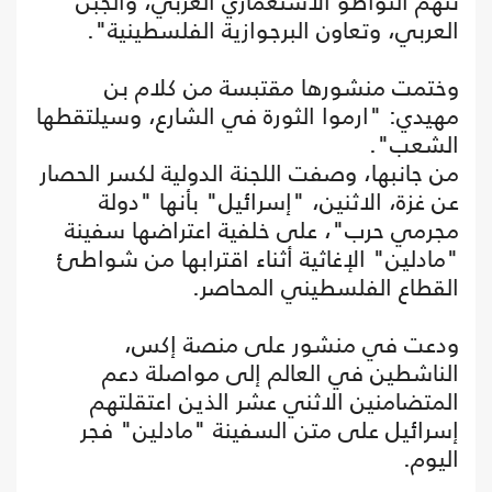
تتهم التواطؤ الاستعماري الغربي، والجبن
العربي، وتعاون البرجوازية الفلسطينية".
وختمت منشورها مقتبسة من كلام بن
مهيدي: "ارموا الثورة في الشارع، وسيلتقطها
الشعب".
من جانبها، وصفت اللجنة الدولية لكسر الحصار
عن غزة، الاثنين، "إسرائيل" بأنها "دولة
مجرمي حرب"، على خلفية اعتراضها سفينة
"مادلين" الإغاثية أثناء اقترابها من شواطئ
القطاع الفلسطيني المحاصر.
ودعت في منشور على منصة إكس،
الناشطين في العالم إلى مواصلة دعم
المتضامنين الاثني عشر الذين اعتقلتهم
إسرائيل على متن السفينة "مادلين" فجر
اليوم.