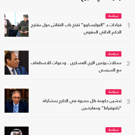
سياسة
1
قيادات بـ "البوليساريو" تفتح باب النقاش حول مقترح
الحكم الذاتي المغربي
سياسة
2
ممثلات يرتدين الزي العسكري.. ودعوات للاصطفاف
مع السيسي
سياسة
3
تدشين حكومة ظل مصرية في الخارج بمشاركة
"تكنوقراط" ومعارضين
سياسة