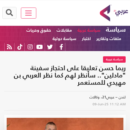
سياسة
سياسة عربية
مقابلات
حقوق وحريات
ملفات وتقارير
اختبار
سياسة دولية
سياسة عربية
ريما حسن تعليقا على احتجاز سفينة
"مادلين".. سأنظر لهم كما نظر العربي بن
مهيدي للمستعمر
لندن – عربي21، وكالات
09-Jun-25
11:12 AM