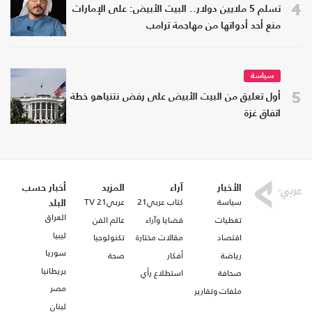
4
تسلم 5 ملايين دولار.. البيت الأبيض: على الإمارات
منع أحد أدواتها من مهاجمة ترامب
سياسة
5
أول تعليق من البيت الأبيض على رفض نتنياهو خطة
اتفاق غزة
الأخبار
آراء
المزيد
أخبار حسب
سياسة
كتاب عربي21
عربي21 TV
البلد
العراق
تغطيات
قضايا وآراء
عالم الفن
ليبيا
اقتصاد
مقالات مختارة
تكنولوجيا
سوريا
رياضة
أفكار
صحة
بريطانيا
صحافة
استطلاع رأي
مصر
ملفات وتقارير
لبنان