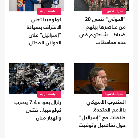
سياسة عربية
سياسة عربية
"الحوثي" تنعى 20
كولومبيا تعلن
من عناصرها بينهم
الاعتراف بسيادة
ضباط.. شيعتهم في
"إسرائيل" على
عدة محافظات
الجولان المحتل
سياسة عربية
سياسة عربية
المندوب الأمريكي
زلزال بقو ة 7.4 يضرب
بالأمم المتحدة:
كولومبيا.. قتلى
خلافات مع "إسرائيل"
وانهيار مبان
حول تفاصيل وتوقيت
خطة غزة