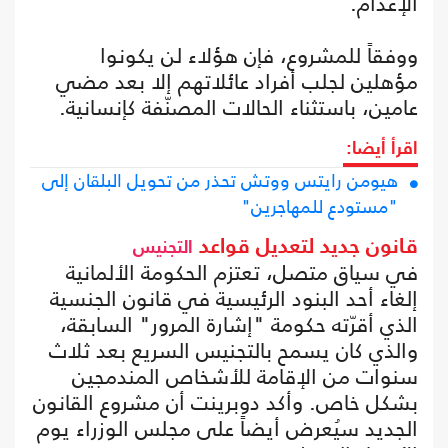
الإعدام.
ووفقاً للمشروع، فإن هؤلاء لن يكونوا
مؤهلين لجلب أفراد عائلاتهم إلا بعد مضي
عامين، باستثناء الحالات المصنّفة كإنسانية.
اقرأ أيضا:
هيومن رايتس ووتش تحذر من تحويل البلقان إلى
"مستودع للمهاجرين"
قانون جديد لتعديل قواعد
التجنيس
في سياق متصل، تعتزم الحكومة الألمانية
إلغاء أحد البنود الرئيسية في قانون الجنسية
الذي أقرّته حكومة "إشارة المرور" السابقة،
والذي كان يسمح بالتجنيس السريع بعد ثلاث
سنوات من الإقامة للأشخاص المندمجين
بشكل خاص. وأكد دوبرينت أن مشروع القانون
الجديد سيُعرض أيضاً على مجلس الوزراء يوم