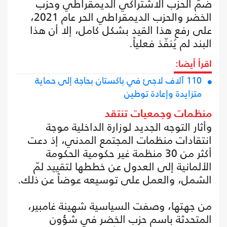
ضمّ الحزب الاشتراكي الديمقراطي وحزب
الخضر والحزب الديمقراطي الحر عام 2021،
على رفع هذا القيد بشكل كامل، إلا أن هذا
البند لم يُنفّذ فعلياً.
اقرأ أيضا:
110 آلاف لاجئ في باكستان بحاجة إلى حماية
متزايدة وإعادة توطين
منظمات وجمعيات تنتقد
وأثار التوجه الجديد لوزارة الداخلية موجة
انتقادات منظمات المجتمع المدني، إذ دعت
أكثر من 30 منظمة غير حكومية الحكومة
الألمانية إلى العدول عن خططها لتقييد لمّ
الشمل، والعمل على توسيعه عوضاً عن ذلك.
من جهتها، وصفت السياسية شهينة غامبير،
المتحدثة باسم حزب الخضر في شؤون