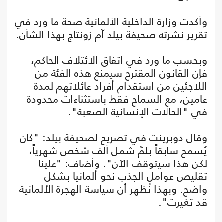
وأكدت وزارة الداخلية الألمانية صحة ما ورد في
تقرير نشرته صحيفة بيلد آم زونتاج بهذا الشأن.
وبحسب ما ورد في اتفاق الائتلاف الحاكم،
فإن القانون المقترح سيمنع هذه الفئة من
اللاجئين من استقدام أفراد عائلاتهم لمدة
عامين، مع السماح فقط باستثناءات محدودة
في "الحالات الإنسانية الصعبة".
وقال دوبرينت في تصريح لصحيفة بيلد: "كان
يُسمح سابقاً بلمّ شمل ألف شخص شهرياً،
لكن هذا سيتوقف الآن". وأضاف: "علينا
تقليص عوامل الجذب نحو ألمانيا بشكل
واضح. وبهذا نُظهر أن سياسة الهجرة الألمانية
قد تغيرت".