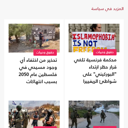
المزيد في سياسة
حقوق وحريات
حقوق وحريات
محكمة فرنسية تلغي
تحذير من اختفاء أي
قرار حظر ارتداء
وجود مسيحي في
"البوركيني" على
فلسطين عام 2050
شواطئ الريفييرا
بسبب انتهاكات
الاحتلال