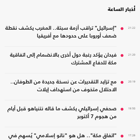
أخبار الساعة
21:22
"إسرائيل" تراقب أزمة سبتة.. المغرب يكشف نقطة
ضعف أوروبا على حدودها مع أفريقيا
21:20
فيدان يؤكد رغبة دول أخرى بالانضمام إلى اتفاقية
مكة للدفاع المشترك
20:19
مع تزايد التقديرات عن نسخة جديدة من الطوفان..
الاحتلال متخوف من استهداف إيلات
19:58
صحفي إسرائيلي يكشف ما قاله نتنياهو قبل أيام
من هجوم 7 أكتوبر
17:26
"اتفاق مكة".. هل هو "ناتو إسلامي" يُسهم في