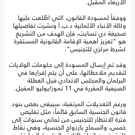
الأربعاء المقبل.
ووفقاً لمسودة القانون، التي اطّلعت عليها
وكالة الأنباء الألمانية د.ب.أ ونشرت تفاصيلها
صحيفة دي تسايت، فإن الهدف من التشريع
هو "تعزيز أهمية الإقامة القانونية المستقرة
كشرط مركزي للتجنيس".
وقد تم إرسال المسودة إلى حكومات الولايات
لتقديم ملاحظاتها، على أن يتم إقرارها في
البرلمان والمجلس الاتحادي قبل العطلة
الصيفية المقررة في 11 تموز/يوليو المقبل.
ورغم التعديلات المرتقبة، سيبقى بعض بنود
قانون الجنسية السابق قائماً، مثل تقليص
فترة الانتظار للتجنيس من ثماني سنوات إلى
خمس، والسماح بازدواج الجنسية، وهي نقاط