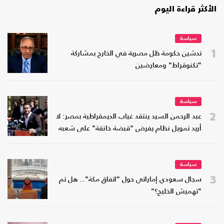
الأكثر قراءة اليوم
سياسة
1
تدشين حكومة ظل مصرية في الخارج بمشاركة
"تكنوقراط" ومعارضين
سياسة
2
عبد الرحمن السيد ينتقد غياب الديمقراطية بمصر: لا
أريد تمويل نظام يفرض "قبضة خانقة" على شعبه
سياسة
3
سجال سعودي إماراتي حول "اتفاق مكة".. هل تم
"تهميش الخليج؟"