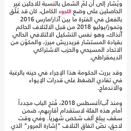
ويُشار إلى أن لمّ الشمل بالنسبة للاجئين غير
الحاصلين على وضع
الكامل، كان قد عُلّق
اللجوء
بالفعل في الفترة ما بين آذار/مارس 2016
وتموز/يوليو 2018 من قبل الائتلاف الحاكم
آنذاك، وهو نفس التشكيل الائتلافي الحالي
بقيادة المستشار فريدريش ميرز، والمكوّن من
الاتحاد المسيحي والحزب الاشتراكي
الديمقراطي.
وقد بررت الحكومة هذا الإجراء في حينه بالرغبة
في تفادي الضغط على قدرات الإيواء
والاندماج.
ومنذ آب/أغسطس 2018، فُتح الباب مجدداً
أمام هذه الفئة لاستقدام أقاربهم، ضمن
سقف يبلغ ألف شخص شهرياً. وفي وقت
لاحق، نصّ اتفاق ائتلاف "إشارة المرور" الذي