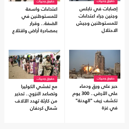
حقوق وحريات
حقوق وحريات
إصابات في نابلس
اعتداءات واسعة
وجنين جراء اعتداءات
للمستوطنين في
للمستوطنين وجيش
الضفة.. وقرار
الاحتلال
بمصادرة أراض واقتلاع
آلاف الأشجار
حقوق وحريات
حقوق وحريات
حبر على ورق ودماء
مع تفشي الكوليرا
على الأرض.. 300 يوم
وتصاعد النزوح.. تحذير
تكشف زيف "الهدنة"
من كارثة تهدد الآلاف
في غزة
شمال كردفان