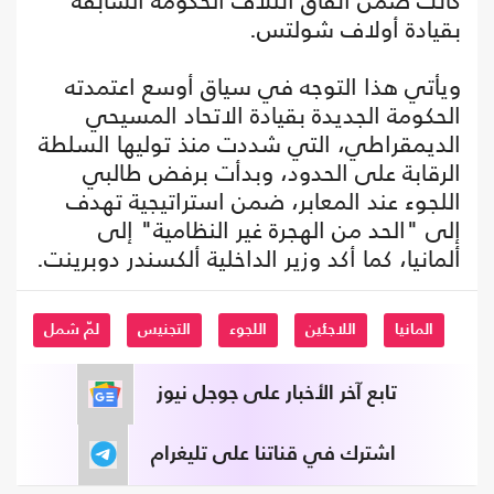
كانت ضمن اتفاق ائتلاف الحكومة السابقة
بقيادة أولاف شولتس.
ويأتي هذا التوجه في سياق أوسع اعتمدته
الحكومة الجديدة بقيادة الاتحاد المسيحي
الديمقراطي، التي شددت منذ توليها السلطة
الرقابة على الحدود، وبدأت برفض طالبي
اللجوء عند المعابر، ضمن استراتيجية تهدف
إلى "الحد من الهجرة غير النظامية" إلى
ألمانيا، كما أكد وزير الداخلية ألكسندر دوبرينت.
المانيا
اللاجئين
اللجوء
التجنيس
لمّ شمل
تابع آخر الأخبار على جوجل نيوز
اشترك في قناتنا على تليغرام