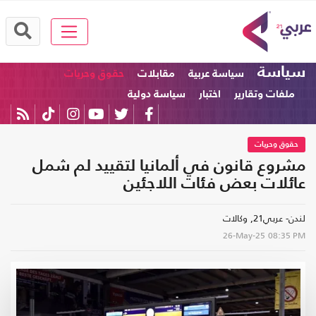
سياسة
سياسة عربية
مقابلات
حقوق وحريات
ملفات وتقارير
اختبار
سياسة دولية
حقوق وحريات
مشروع قانون في ألمانيا لتقييد لم شمل
عائلات بعض فئات اللاجئين
لندن- عربي21, وكالات
26-May-25
08:35 PM