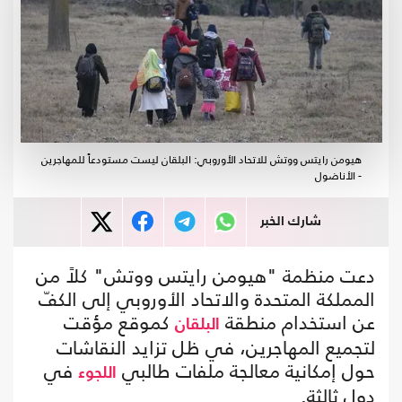
هيومن رايتس ووتش للاتحاد الأوروبي: البلقان ليست مستودعاً للمهاجرين
- الأناضول
شارك الخبر
دعت منظمة "هيومن رايتس ووتش" كلاً من
المملكة المتحدة والاتحاد الأوروبي إلى الكفّ
عن استخدام منطقة
كموقع مؤقت
البلقان
لتجميع المهاجرين، في ظل تزايد النقاشات
حول إمكانية معالجة ملفات طالبي
في
اللجوء
دول ثالثة.