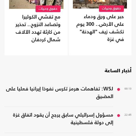
حقوق وحريات
حقوق وحريات
حبر على ورق ودماء
مع تفشي الكوليرا
على الأرض.. 300 يوم
وتصاعد النزوح.. تحذير
تكشف زيف "الهدنة"
من كارثة تهدد الآلاف
في غزة
شمال كردفان
أخبار الساعة
00:13
WSJ: تفاهمات هرمز تكرس نفوذا إيرانيا فعليا على
المضيق
22:45
مسؤول إسرائيلي سابق يرجح أن يقود اتفاق غزة
إلى دولة فلسطينية