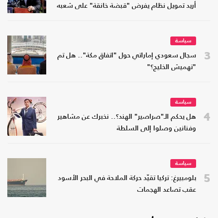
أريد تمويل نظام يفرض "قبضة خانقة" على شعبه
سياسة
3
سجال سعودي إماراتي حول "اتفاق مكة".. هل تم
"تهميش الخليج؟"
سياسة
4
هل يحكم الـ"صراصير" الهند؟.. نخبرك عن مشاهير
وفنانين وصلوا إلى السلطة
سياسة
5
بلومبيرغ: تركيا تقيّد حركة الملاحة في البحر الأسود
عقب تصاعد الهجمات