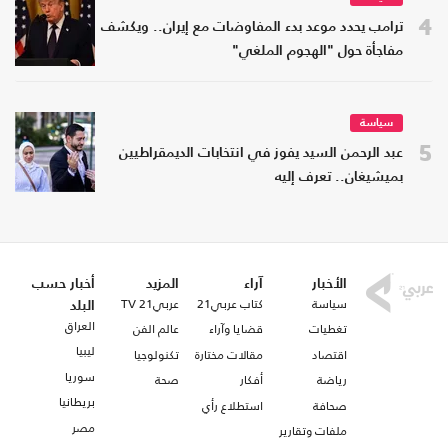
4
ترامب يحدد موعد بدء المفاوضات مع إيران.. ويكشف
مفاجأة حول "الهجوم الملغي"
سياسة
5
عبد الرحمن السيد يفوز في انتخابات الديمقراطيين
بميشيغان.. تعرف إليه
الأخبار
آراء
المزيد
أخبار حسب
سياسة
كتاب عربي21
عربي21 TV
البلد
العراق
تغطيات
قضايا وآراء
عالم الفن
ليبيا
اقتصاد
مقالات مختارة
تكنولوجيا
سوريا
رياضة
أفكار
صحة
بريطانيا
صحافة
استطلاع رأي
مصر
ملفات وتقارير