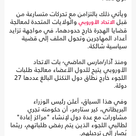
ويأتي ذلك بالتزامن مع تحركات متسارعة من
قبل
والولايات المتحدة لمعالجة
الاتحاد الأوروبي
قضايا الهجرة خارج حدودهما، في مواجهة تزايد
أعداد المهاجرين وتحول الملف إلى قضية
سياسية شائكة.
ومنذ آذار/مارس الماضي٬ بات الاتحاد
الأوروبي يتيح للدول الأعضاء معالجة طلبات
اللجوء خارج نطاق دول التكتل البالغ عددها 27
دولة.
وفي هذا السياق، أعلن رئيس الوزراء
البريطاني، كير ستارمر، أن حكومته تجري
مشاورات مع عدة دول لإنشاء "مراكز إعادة"
لطالبي اللجوء الذين يتم رفض طلباتهم، ريثما
يُصار إلى ترحيلهم.