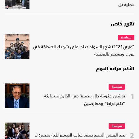
عملية تل
تقرير خاص
سياسة
"عربي21" تتشح بالسواد حدادا على شهداء الصحافة في
غزة.. وتستمر بالتغطية
الأكثر قراءة اليوم
سياسة
1
تدشين حكومة ظل مصرية في الخارج بمشاركة
"تكنوقراط" ومعارضين
سياسة
2
عبد الرحمن السيد ينتقد غياب الديمقراطية بمصر: لا