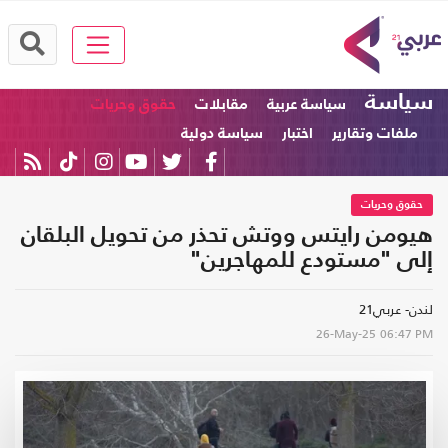
سياسة
سياسة عربية
مقابلات
حقوق وحريات
ملفات وتقارير
اختبار
سياسة دولية
حقوق وحريات
هيومن رايتس ووتش تحذر من تحويل البلقان
إلى "مستودع للمهاجرين"
لندن- عربي21
26-May-25
06:47 PM