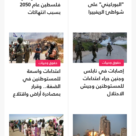
"البوركيني" على
فلسطين عام 2050
شواطئ الريفييرا
بسبب انتهاكات
الاحتلال
حقوق وحريات
حقوق وحريات
إصابات في نابلس
اعتداءات واسعة
وجنين جراء اعتداءات
للمستوطنين في
للمستوطنين وجيش
الضفة.. وقرار
الاحتلال
بمصادرة أراض واقتلاع
آلاف الأشجار