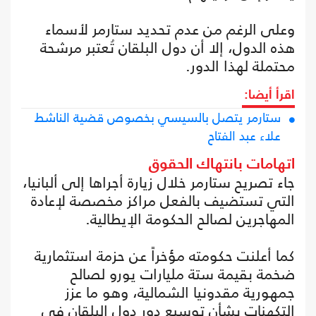
وعلى الرغم من عدم تحديد ستارمر لأسماء
هذه الدول، إلا أن دول البلقان تُعتبر مرشحة
محتملة لهذا الدور.
اقرأ أيضا:
ستارمر يتصل بالسيسي بخصوص قضية الناشط
علاء عبد الفتاح
اتهامات بانتهاك الحقوق
جاء تصريح ستارمر خلال زيارة أجراها إلى ألبانيا،
التي تستضيف بالفعل مراكز مخصصة لإعادة
المهاجرين لصالح الحكومة الإيطالية.
كما أعلنت حكومته مؤخراً عن حزمة استثمارية
ضخمة بقيمة ستة مليارات يورو لصالح
جمهورية مقدونيا الشمالية، وهو ما عزز
التكهنات بشأن توسيع دور دول البلقان في