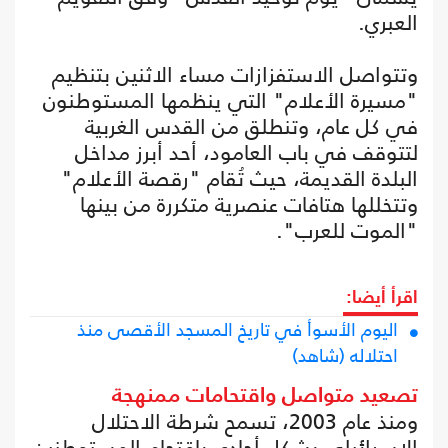
العبري.
وتتواصل الاستفزازات مساء الاثنين بتنظيم
"مسيرة الأعلام" التي ينظمها المستوطنون
في كل عام، وتنطلق من القدس الغربية
لتتوقف في باب العامود، أحد أبرز مداخل
البلدة القديمة، حيث تُقام "رقصة الأعلام"
وتتخللها هتافات عنصرية متكررة من بينها
"الموت للعرب".
اقرأ أيضا:
اليوم الأسوأ في تاريخ المسجد الأقصى منذ
احتلاله (شاهد)
تصعيد متواصل واقتحامات ممنهجة
ومنذ عام 2003، تسمح شرطة الاحتلال
الإسرائيلي بشكل أحادي باقتحام المستوطنين