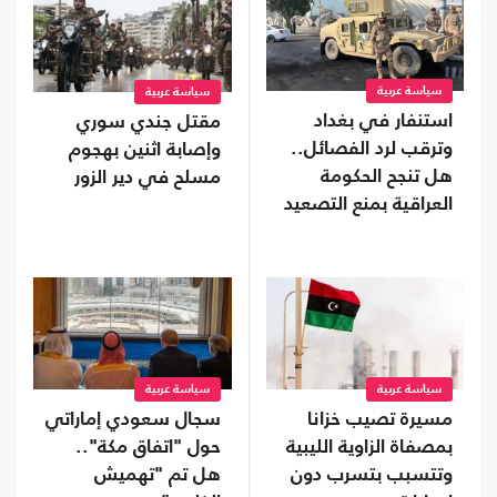
سياسة عربية
سياسة عربية
استنفار في بغداد
مقتل جندي سوري
وترقب لرد الفصائل..
وإصابة اثنين بهجوم
هل تنجح الحكومة
مسلح في دير الزور
العراقية بمنع التصعيد
مع السعودية؟
سياسة عربية
سياسة عربية
مسيرة تصيب خزانا
سجال سعودي إماراتي
بمصفاة الزاوية الليبية
حول "اتفاق مكة"..
وتتسبب بتسرب دون
هل تم "تهميش