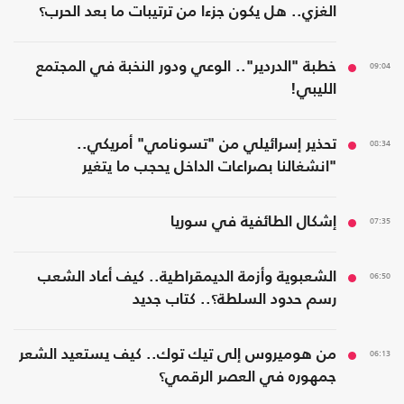
الغزي.. هل يكون جزءا من ترتيبات ما بعد الحرب؟
09:04
خطبة "الدردير".. الوعي ودور النخبة في المجتمع
الليبي!
08:34
تحذير إسرائيلي من "تسونامي" أمريكي..
"انشغالنا بصراعات الداخل يحجب ما يتغير
بواشنطن"
07:35
إشكال الطائفية في سوريا
06:50
الشعبوية وأزمة الديمقراطية.. كيف أعاد الشعب
رسم حدود السلطة؟.. كتاب جديد
06:13
من هوميروس إلى تيك توك.. كيف يستعيد الشعر
جمهوره في العصر الرقمي؟