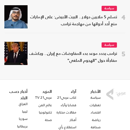
سياسة
4
تسلم 5 ملايين دولار.. البيت الأبيض: على الإمارات
منع أحد أدواتها من مهاجمة ترامب
سياسة
5
ترامب يحدد موعد بدء المفاوضات مع إيران.. ويكشف
مفاجأة حول "الهجوم الملغي"
الأخبار
آراء
المزيد
أخبار حسب
سياسة
كتاب عربي21
عربي21 TV
البلد
العراق
تغطيات
قضايا وآراء
عالم الفن
ليبيا
اقتصاد
مقالات مختارة
تكنولوجيا
سوريا
رياضة
أفكار
صحة
بريطانيا
صحافة
استطلاع رأي