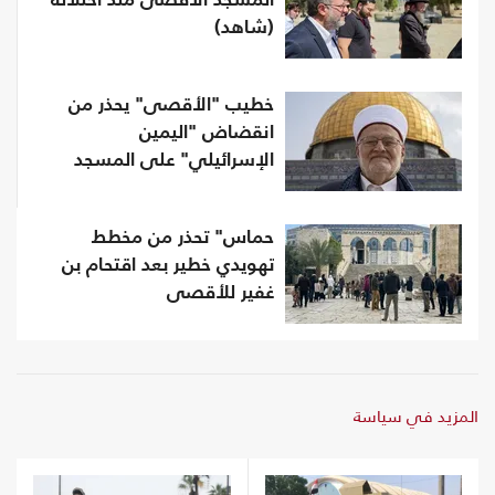
المسجد الأقصى منذ احتلاله
(شاهد)
خطيب "الأقصى" يحذر من
انقضاض "اليمين
الإسرائيلي" على المسجد
حماس" تحذر من مخطط
تهويدي خطير بعد اقتحام بن
غفير للأقصى
المزيد في سياسة