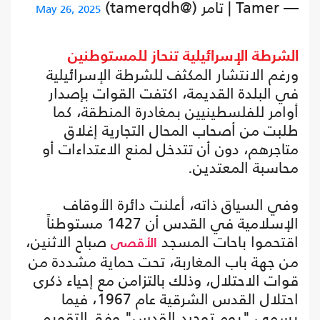
— Tamer | تامر (@tamerqdh)
May 26, 2025
الشرطة الإسرائيلية تنحاز للمستوطنين
ورغم الانتشار المكثف للشرطة الإسرائيلية
في البلدة القديمة، اكتفت القوات بإصدار
أوامر للفلسطينيين بمغادرة المنطقة، كما
طلبت من أصحاب المحال التجارية إغلاق
متاجرهم، دون أن تتدخل لمنع الاعتداءات أو
محاسبة المعتدين.
وفي السياق ذاته، أعلنت دائرة الأوقاف
الإسلامية في القدس أن 1427 مستوطناً
اقتحموا باحات المسجد
صباح الاثنين،
الأقصى
من جهة باب المغاربة، تحت حماية مشددة من
قوات الاحتلال، وذلك بالتزامن مع إحياء ذكرى
احتلال القدس الشرقية عام 1967، فيما
يسمى "يوم توحيد القدس" وفق التقويم