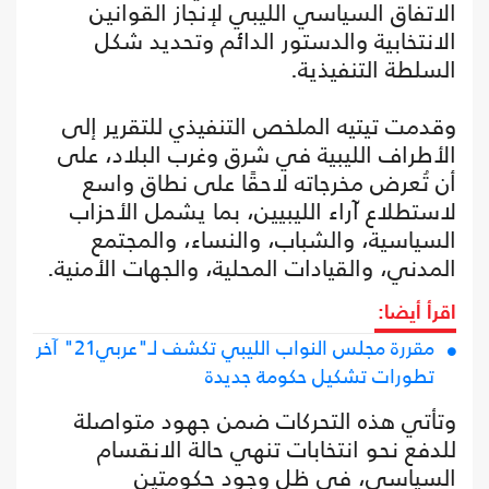
الاتفاق السياسي الليبي لإنجاز القوانين
الانتخابية والدستور الدائم وتحديد شكل
السلطة التنفيذية.
وقدمت تيتيه الملخص التنفيذي للتقرير إلى
الأطراف الليبية في شرق وغرب البلاد، على
أن تُعرض مخرجاته لاحقًا على نطاق واسع
لاستطلاع آراء الليبيين، بما يشمل الأحزاب
السياسية، والشباب، والنساء، والمجتمع
المدني، والقيادات المحلية، والجهات الأمنية.
اقرأ أيضا:
مقررة مجلس النواب الليبي تكشف لـ"عربي21" آخر
تطورات تشكيل حكومة جديدة
وتأتي هذه التحركات ضمن جهود متواصلة
للدفع نحو انتخابات تنهي حالة الانقسام
السياسي، في ظل وجود حكومتين