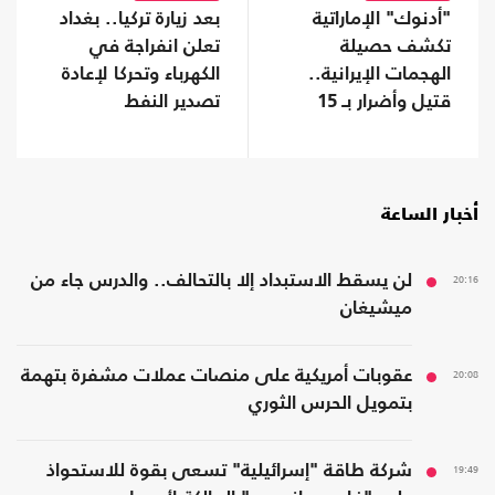
"أدنوك" الإماراتية
بعد زيارة تركيا.. بغداد
تكشف حصيلة
تعلن انفراجة في
الهجمات الإيرانية..
الكهرباء وتحركا لإعادة
قتيل وأضرار بـ 15
تصدير النفط
سفينة
أخبار الساعة
20:16
لن يسقط الاستبداد إلا بالتحالف.. والدرس جاء من
ميشيغان
20:08
عقوبات أمريكية على منصات عملات مشفرة بتهمة
بتمويل الحرس الثوري
19:49
شركة طاقة "إسرائيلية" تسعى بقوة للاستحواذ