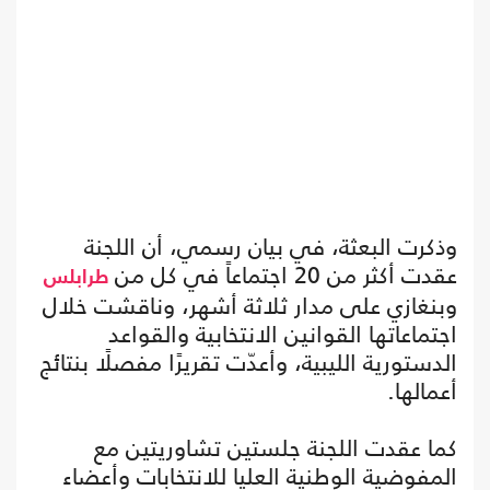
وذكرت البعثة، في بيان رسمي، أن اللجنة
عقدت أكثر من 20 اجتماعاً في كل من
طرابلس
وبنغازي على مدار ثلاثة أشهر، وناقشت خلال
اجتماعاتها القوانين الانتخابية والقواعد
الدستورية الليبية، وأعدّت تقريرًا مفصلًا بنتائج
أعمالها.
كما عقدت اللجنة جلستين تشاوريتين مع
المفوضية الوطنية العليا للانتخابات وأعضاء