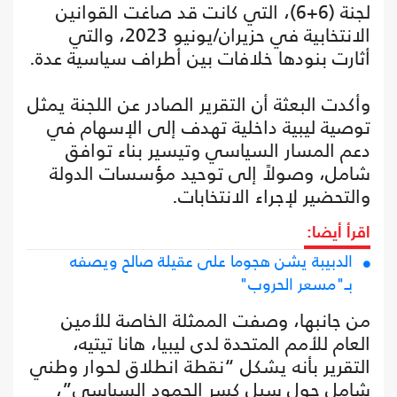
لجنة (6+6)، التي كانت قد صاغت القوانين
الانتخابية في حزيران/يونيو 2023، والتي
أثارت بنودها خلافات بين أطراف سياسية عدة.
وأكدت البعثة أن التقرير الصادر عن اللجنة يمثل
توصية ليبية داخلية تهدف إلى الإسهام في
دعم المسار السياسي وتيسير بناء توافق
شامل، وصولاً إلى توحيد مؤسسات الدولة
والتحضير لإجراء الانتخابات.
اقرأ أيضا:
الدبيبة يشن هجوما على عقيلة صالح ويصفه
بـ"مسعر الحروب"
من جانبها، وصفت الممثلة الخاصة للأمين
العام للأمم المتحدة لدى ليبيا، هانا تيتيه،
التقرير بأنه يشكل “نقطة انطلاق لحوار وطني
شامل حول سبل كسر الجمود السياسي”،