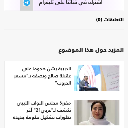
اشترك في قناتنا على تليغرام
التعليقات (0)
المزيد حول هذا الموضوع
الدبيبة يشن هجوما على
عقيلة صالح ويصفه بـ"مسعر
الحروب"
مقررة مجلس النواب الليبي
تكشف لـ"عربي21" آخر
تطورات تشكيل حكومة جديدة