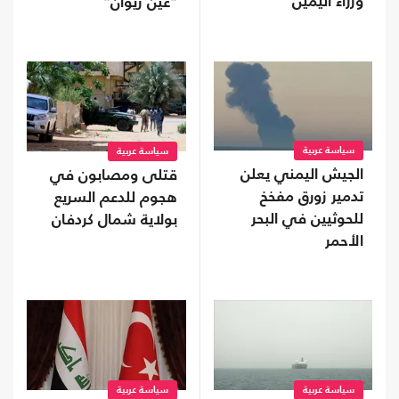
وزراء اليمين
"عين زيوان"
سياسة عربية
سياسة عربية
الجيش اليمني يعلن
قتلى ومصابون في
تدمير زورق مفخخ
هجوم للدعم السريع
للحوثيين في البحر
بولاية شمال كردفان
الأحمر
سياسة عربية
سياسة عربية