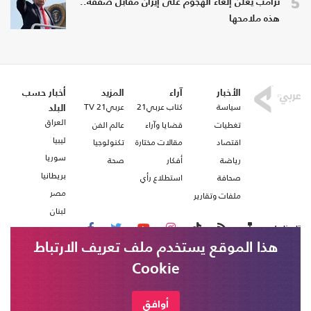
5
ترامب يعلن إلغاء الهجوم على إيران مقابل صفقة..
هذه ملامحها
الأخبار
آراء
المزيد
أخبار حسب
سياسة
كتاب عربي21
عربي21 TV
البلد
العراق
تغطيات
قضايا وآراء
عالم الفن
ليبيا
اقتصاد
مقالات مختارة
تكنولوجيا
سوريا
رياضة
أفكار
صحة
بريطانيا
صحافة
استطلاع رأي
مصر
ملفات وتقارير
لبنان
تابعنا على
هذا الموقع يستخدم ملف تعريف الارتباط
Cookie
من نحن
اتصل بنا
شروط الاستخدام
أوافق