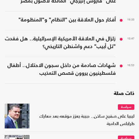
على "فاروس إنيرجي" المالكة لأصول بمصر
19:33
أفكار حول العلاقة بين "النظام" و"المنظومة"
18:47
زلزال في العلاقة الأمريكية الإسرائيلية.. هل فقدت
"تل أبيب" دعم واشنطن التاريخي؟
16:53
شهادات صادمة من داخل سجون الاحتلال.. أطفال
فلسطينيون يروون قصص التعذيب
ذات صلة
سياسة
ليبيا على صفيح ساخن.. دبيبة يعزز موقعه بعد معارك
طرابلس الدامية
سياسة