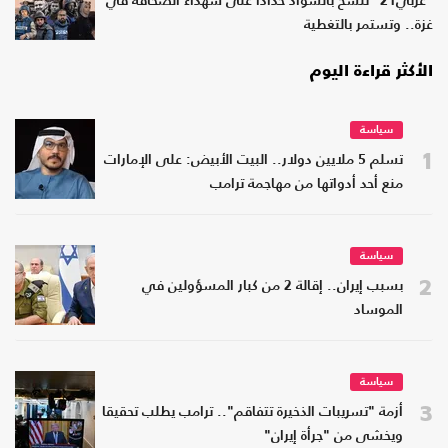
"عربي21" تتشح بالسواد حدادا على شهداء الصحافة في
غزة.. وتستمر بالتغطية
الأكثر قراءة اليوم
سياسة
1
تسلم 5 ملايين دولار.. البيت الأبيض: على الإمارات
منع أحد أدواتها من مهاجمة ترامب
سياسة
2
بسبب إيران.. إقالة 2 من كبار المسؤولين في
الموساد
سياسة
3
أزمة "تسريبات الذخيرة تتفاقم".. ترامب يطلب تحقيقا
ويخشى من "جرأة إيران"