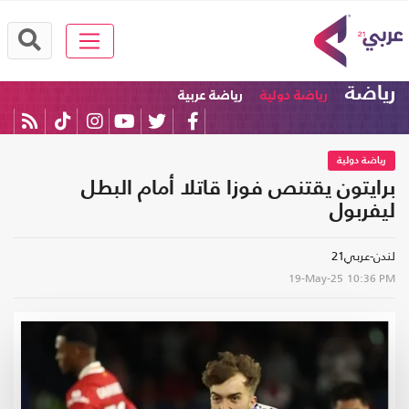
رياضة
رياضة دولية
رياضة عربية
رياضة دولية
برايتون يقتنص فوزا قاتلا أمام البطل
ليفربول
لندن-عربي21
19-May-25
10:36 PM