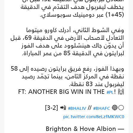
يخطف ليفربول هدف التقدّم في الدقيقة
(45+1) عبر دومينيك سوبوسلاي.
وفي الشوط الثاني، أدرك كاورو ميتوما
التعادل لأصحاب الأرض في الدقيقة 69، قبل
أن يدوّن جاك هينشلوود على هدف الفوز
لبرايتون في الدقيقة 85 من عمر المباراة.
وبهذا الفوز، رفع فريق برايتون رصيده إلى 58
نقطة في المركز الثامن، بينما تجمّد رصيد
ليفربول عند 83 نقطة.
FT: ANOTHER BIG WIN IN THE
! 🙌
#PL
[3-2] 📲
//
🔵⚪️
#BHALIV
#BHAFC
pic.twitter.com/8eLzfMKWC0
— Brighton & Hove Albion