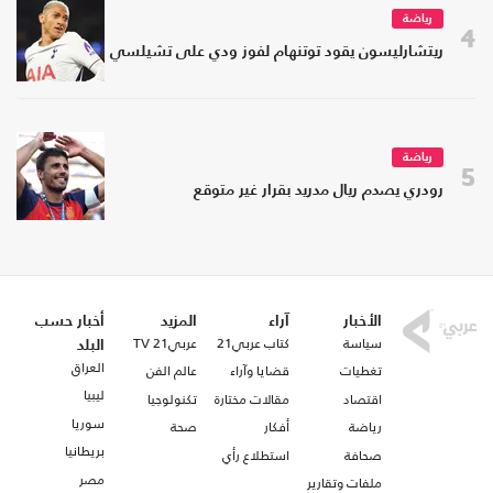
رياضة
4
ريتشارليسون يقود توتنهام لفوز ودي على تشيلسي
رياضة
5
رودري يصدم ريال مدريد بقرار غير متوقع
الأخبار
آراء
المزيد
أخبار حسب
سياسة
كتاب عربي21
عربي21 TV
البلد
العراق
تغطيات
قضايا وآراء
عالم الفن
ليبيا
اقتصاد
مقالات مختارة
تكنولوجيا
سوريا
رياضة
أفكار
صحة
بريطانيا
صحافة
استطلاع رأي
مصر
ملفات وتقارير