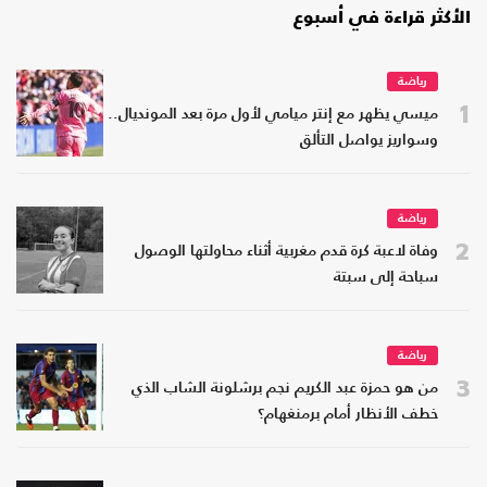
الأكثر قراءة في أسبوع
رياضة
1
ميسي يظهر مع إنتر ميامي لأول مرة بعد المونديال..
وسواريز يواصل التألق
رياضة
2
وفاة لاعبة كرة قدم مغربية أثناء محاولتها الوصول
سباحة إلى سبتة
رياضة
3
من هو حمزة عبد الكريم نجم برشلونة الشاب الذي
خطف الأنظار أمام برمنغهام؟