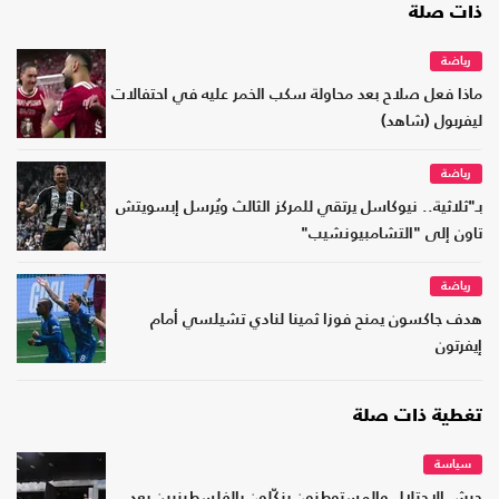
ذات صلة
رياضة
ماذا فعل صلاح بعد محاولة سكب الخمر عليه في احتفالات
ليفربول (شاهد)
رياضة
بـ"ثلاثية.. نيوكاسل يرتقي للمركز الثالث ويُرسل إبسويتش
تاون إلى "التشامبيونشيب"
رياضة
هدف جاكسون يمنح فوزا ثمينا لنادي تشيلسي أمام
إيفرتون
تغطية ذات صلة
سياسة
جيش الاحتلال والمستوطنون ينكّلون بالفلسطينيين بعد