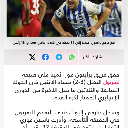
رفع فريق برايتون رصيده إلى 58 نقطة في المركز الثامن- Brighton / إكس
شارك الخبر
حقق فريق برايتون فوزا ثمينا على ضيفه
البطل (3-2) مساء الاثنين في الجولة
ليفربول
السابعة والثلاثين ما قبل الأخيرة من الدوري
الإنجليزي الممتاز لكرة القدم.
وسجل هارفي إليوت هدف التقدم لليفربول
في الدقيقة التاسعة، وأدرك ياسين عياري
التعادل لبرايتون في الدقيقة 32، قبل أن