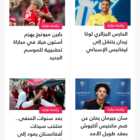
رياضة دولية
رياضة دولية
الحارس الجزائري لوكا
بايرن ميونيخ يهزم
زيدان ينتقل إلى
أستون فيلا في مباراة
ليغانيس الإسباني
تحضيرية للموسم
الجديد
رياضة دولية
رياضة دولية
سان جيرمان يعلن عن
بعد سنوات المنفى..
ضم ماغنيس أكليوش
منتخب سيدات
بعقد طويل الأمد
أفغانستان يعود إلى