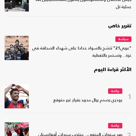
عملية تل
تقرير خاص
سياسة
"عربي21" تتشح بالسواد حدادا على شهداء الصحافة في
غزة.. وتستمر بالتغطية
الأكثر قراءة اليوم
رياضة
1
رودري يصدم ريال مدريد بقرار غير متوقع
رياضة
2
بعد سنوات المنفى.. منتخب سيدات أفغانستان