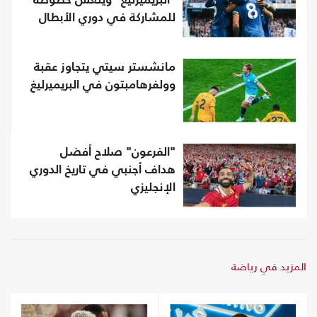
"البريميرليغ" وينعش حظوظه
للمشاركة في دوري الأبطال
مانشستر سيتي يتجاوز عقبة
وولفرهامبتون في البريميرليغ
"الفرعون" صلاح أفضل
هداف أجنبي في تاريخ الدوري
الإنجليزي
المزيد في رياضة