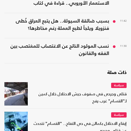
الاستعمار الأوروبي.. قراءة في كتاب
11:42
بسبب ضائقة السيولة.. هل يتبع العراق خُطى
فنزويلا ويلجأ لطبع العملة رغم مخاطرها؟
11:38
نسب المولود الناتج عن الاغتصاب للمغتصب بين
الفقه والقانون
ذات صلة
سياسة
قتلى وجرحى في صفوف جيش الاحتلال خلال كمين
لـ"القسام" غرب رفح
سياسة
إيقاع الاحتلال بكمائن في حي التفاح.. "القسام" تتحدث
عن قتلى وجرحى