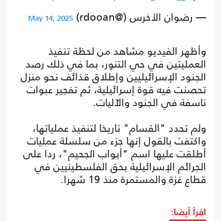
— رضوان الأخرس (@rdooan)
May 14, 2025
وأظهر الفيديو مشاهد من لحظة تنفيذ
العمليتين في حي التنور، بما في ذلك رصد
الجنود الإسرائيليين وإطلاق قذائف نحو منزل
تحصنت فيه قوة إسرائيلية، ثم تفجير عبوات
ناسفة في الجنود والآليات.
ولم تحدد "القسام" تاريخا لتنفيذ عملياتها،
واكتفت بالقول إنها جزء من سلسلة عمليات
أطلقت عليها اسم "أبواب الجحيم"، ردا على
الجرائم الإسرائيلية بحق الفلسطينيين في
قطاع غزة والمستمرة منذ 19 شهرا.
اقرأ أيضا: