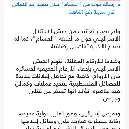
رسالة قوية من "القسام" خلال تنفيذ أحد الكمائن
في مدينة رفح (شاهد)
ولم يصدر تعقيب من جيش الاحتلال
الإسرائيلي حول ما أعلنته "القسام"، كما لم
تقدم الأخيرة تفاصيل إضافية.
وخلافا للأرقام المعلنة، يُتهم الجيش
الإسرائيلي بإخفاء الأرقام الحقيقية لخسائره
في الأرواح، خاصة مع تجاهل إعلانات عديدة
للفصائل الفلسطينية بتنفيذ عمليات وكمائن
ضد عناصره، تؤكد أنها تسفر عن قتلى
وجرحى.
وتفرض إسرائيل، وفق تقارير دولية عديدة،
رقابة عسكرية صارمة على وسائل إعلامها
بخصوص الخسائر البشرية والمادية جراء