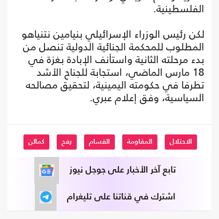
الفلسطينية.
لكن رئيس الوزراء الإسرائيلي بنيامين نتنياهو
المطلوب للمحكمة الجنائية الدولية تنصل من
بدء مرحلته الثانية واستأنف الإبادة بغزة في
18 مارس الماضي، استجابة للجناح الأشد
تطرفا في حكومته اليمينية، لتحقيق مصالحه
السياسية، وفق إعلام عبري.
الاحتلال
المقاومة
القسام
رفح
كمائن
تابع آخر الأخبار على جوجل نيوز
اشترك في قناتنا على تليغرام