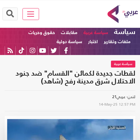
سياسة
سياسة عربية
مقابلات
حقوق وحريات
ملفات وتقارير
اختبار
سياسة دولية
سياسة عربية
لقطات جديدة لكمائن "القسام" ضد جنود
الاحتلال شرق مدينة رفح (شاهد)
لندن- عربي21
14-May-25
12:57 PM