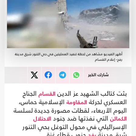
أظهر الفيديو مشاهد من لحظة تنفيذ العمليتين في حي التنور شرق مدينة
رفح- إعلام القسام
شارك الخبر
بثت كتائب الشهيد عز الدين
الجناح
القسام
العسكري لحركة
الإسلامية حماس،
المقاومة
اليوم الأربعاء، لقطات مصورة جديدة لسلسة
التي نفذتها ضد جنود
الكمائن
الاحتلال
الإسرائيلي في محول التوغل بحي التنور
شرق مدينة
جنوب قطاع غزة.
رفح