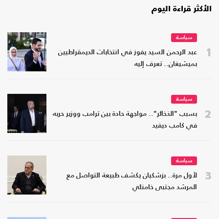
الأكثر قراءة اليوم
سياسة
1
عبد الرحمن السيد يفوز في انتخابات الديمقراطيين
بميشيغان.. تعرف إليه
سياسة
2
بسبب "الذخائر".. مواجهة حادة بين ترامب ووزير حربه
في كامب ديفيد
سياسة
3
لأول مرة.. بزشكيان يكشف طبيعة التواصل مع
المرشد مجتبى خامنئي