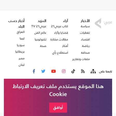
الأخبار
آراء
المزيد
أخبار حسب
سياسة
كتاب عربي21
عربي21 TV
البلد
العراق
تغطيات
قضايا وآراء
عالم الفن
ليبيا
اقتصاد
مقالات مختارة
تكنولوجيا
سوريا
رياضة
أفكار
صحة
بريطانيا
صحافة
استطلاع رأي
مصر
ملفات وتقارير
لبنان
تابعنا على
هذا الموقع يستخدم ملف تعريف الارتباط
من نحن
اتصل بنا
Cookie
شروط الاستخدام
عربي21 ، جميع الحقوق محفوظة @ 2020
أوافق