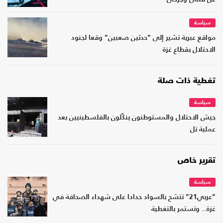
سياسة
مواقع عبرية تشير إلى "حدثين صعبين" وقعا لجنود
الاحتلال بقطاع غزة
تغطية ذات صلة
سياسة
جيش الاحتلال والمستوطنون ينكّلون بالفلسطينيين بعد
عملية تل
تقرير خاص
سياسة
"عربي21" تتشح بالسواد حدادا على شهداء الصحافة في
غزة.. وتستمر بالتغطية