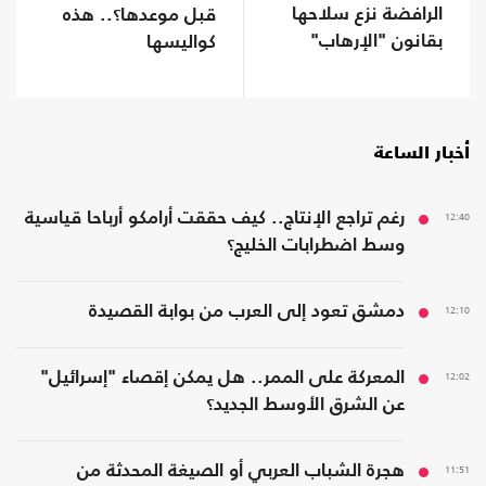
الرافضة نزع سلاحها
قبل موعدها؟.. هذه
بقانون "الإرهاب"
كواليسها
أخبار الساعة
12:40
رغم تراجع الإنتاج.. كيف حققت أرامكو أرباحا قياسية
وسط اضطرابات الخليج؟
12:10
دمشق تعود إلى العرب من بوابة القصيدة
12:02
المعركة على الممر.. هل يمكن إقصاء "إسرائيل"
عن الشرق الأوسط الجديد؟
11:51
هجرة الشباب العربي أو الصيغة المحدثة من