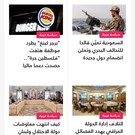
سياسة عربية
سياسة عربية
السعودية تعيّن قائدا
"برجر كينغ" يطرد
للتحالف البحري وتعلن
موظفة هتفت
انضمام دول جديدة
"فلسطين حرة"..
حصدت دعما ماليا
واسعا (شاهد)
سياسة عربية
سياسة عربية
ائتلاف إدارة الدولة
كيف انتهت مفاوضات
العراقي يهدد الفصائل
دولة الاحتلال ولبنان