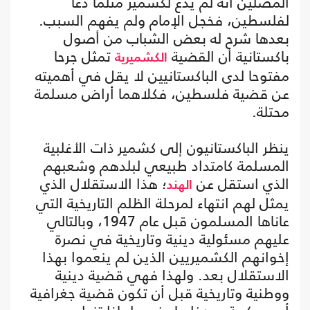
المصلين أنه لم يدعُ لكشمير مثلما دعا
لفلسطين، فخجل الإمام ولم يفهم السبب.
بعدها شرح له بعض الشباب من أصول
باكستانية أن القضية
تمثل جرحا
الكشميرية
مفتوحا لدى الباكستانيين لا يقل في أهميته
عن قضية فلسطين، فكلاهما أراض مسلمة
محتلة.
ينظر الباكستانيون إلى كشمير ذات الأغلبية
المسلمة كامتداد طبيعي لبلدهم وشعبهم
الذي استقل عن
؛ هذا الاستقلال الذي
الهند
يمثل لهم انتهاء لمرحلة الظلم التاريخية التي
عاناها المسلمون قبل عام 1947، وبالتالي
عليهم مسئولية دينية وتاريخية في نصرة
إخوانهم الكشميريين الذين لم ينعموا بهذا
الاستقلال بعد. ولهذا فهي قضية دينية
ووطنية وتاريخية قبل أن تكون قضية جغرافية