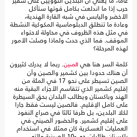
عاما، ما يعني أن البلدين النوويين على شفير
حرب إذا ما اندلعت بكامل قوتها ستأكل
الأخضر واليابس في شبه القارة الهندية،
وعادة ما تنطلق الدبلوماسية المكوكية النشطة
في مثل هذه الظروف في محاولة لاحتواء
الموقف. فما الذي حدث ولماذا وصلت الأمور
لهذه المرحلة؟
كلمة السر هنا هي
. ربما لا يدرك كثيرون
الصين
أن هناك حدودا بين كشمير والصين وأن
الصين تسيطر على نحو 17 في المئة من
إقليم كشمير الذي تتقاسم الأجزاء البقية منه
الهند وباكستان ويطالب البلدان بحق السيطرة
على كامل الإقليم. فالصين ليست فقط جارا
لكلا البلدين، بل طرفا ثالثا في صراع النفوذ
على إقليم كشمير. والحضور الصيني في
العمليات العسكرية كان ممثلا في استخدام
باكستان طائرات جي-10 الصينية والتي