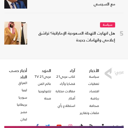
مع السيسي
سياسة
5
هل انهارت التهدئة السعودية الإماراتية؟ تراشق
إعلامي واتهامات جديدة
الأخبار
آراء
المزيد
أخبار حسب
سياسة
كتاب عربي21
عربي21 TV
البلد
العراق
تغطيات
قضايا وآراء
عالم الفن
ليبيا
اقتصاد
مقالات مختارة
تكنولوجيا
سوريا
رياضة
أفكار
صحة
بريطانيا
صحافة
استطلاع رأي
مصر
ملفات وتقارير
لبنان
تابعنا على