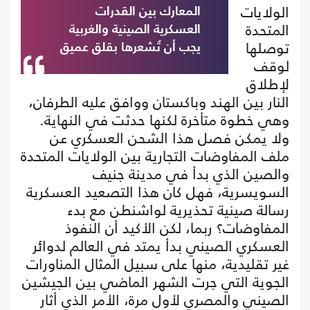
الولايات
المعارك بين القدرات
المتحدة
العسكرية الصينية والغربية
توصلها
يجب أن تُشعرها بقلق عميق
لوقف
لإطلاق
النار بين الهند وباكستان ووافق عليه الطرفان،
وهي خطوة متأخرة لكنها حدثت في النهاية.
ولا يمكن فصل هذا الشحن العسكري عن
ملف المفاوضات التجارية بين الولايات المتحدة
والصين الذي بدأ في مدينة جنيف
السويسرية، فهل كان هذا التصعيد العسكرية
رسالة صينية تحذيرية لواشنطن مع بدء
المفاوضات؟ ربما، لكن الأكيد أن النفوذ
العسكري الصيني بدأ يمتد في العالم لدوائر
غير تقليدية، منها على سبيل المثال المناورات
الجوية التي جرت الشهر الماضي بين الجيشين
الصيني والمصري لأول مرة، الأمر الذي أثار