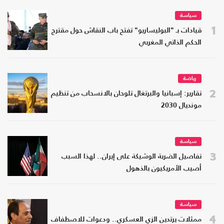
سياسة
1
قيادات بـ "البوليساريو" تفتح باب النقاش حول مقترح
الحكم الذاتي المغربي
رياضة
2
تقارير: إسبانيا والبرتغال تلوحان بالانسحاب من تنظيم
مونديال 2030
سياسة
3
تفاصيل الضربة الوشيكة على إيران.. لهذا السبب
أصيب الأمريكيون بالذهول
سياسة
4
ممثلات يرتدين الزي العسكري.. ودعوات للاصطفاف