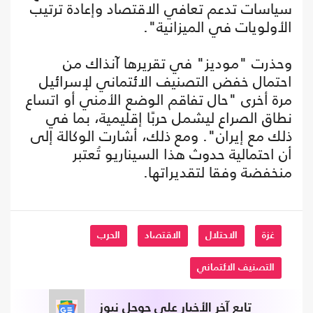
سياسات تدعم تعافي الاقتصاد وإعادة ترتيب
الأولويات في الميزانية".
وحذرت "موديز" في تقريرها آنذاك من
احتمال خفض التصنيف الائتماني لإسرائيل
مرة أخرى "حال تفاقم الوضع الأمني أو اتساع
نطاق الصراع ليشمل حربًا إقليمية، بما في
ذلك مع إيران". ومع ذلك، أشارت الوكالة إلى
أن احتمالية حدوث هذا السيناريو تُعتبر
منخفضة وفقا لتقديراتها.
غزة
الاحتلال
الاقتصاد
الحرب
التصنيف الائتماني
تابع آخر الأخبار على جوجل نيوز