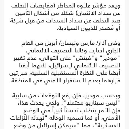
ويعد مؤشر علاوة المخاطر (مقايضات التخلف
عن سداد الائتمان) شكلا من أشكال التأمين
ضد التخلف عن سداد السندات من قبل شركة
أو مُصدر للديون السيادية.
وفي آذار/ مارس ونيسان/ أبريل من العام
الجاري اختارت وكالتا التصنيف الائتماني
"موديز" و"فيتش" على التوالي، عدم تغيير
التصنيف الائتماني لإسرائيل، لكنهما أبقتا
أيضا على النظرة المستقبلية السلبية، مبررتين
قرارهما بعدم الاستقرار الأمني في المنطقة.
وبحسب موديز، فإن رفع التوقعات من سلبية
"ليس سيناريو محتملا". ولكي يحدث هذا،
فإن الأمر يتطلب تحسناً كبيراً في الوضع
الأمني، أو كما تسميه الوكالة "تهدئة النزاعات
العسكرية"، مما "سيمكن إسرائيل من وضع