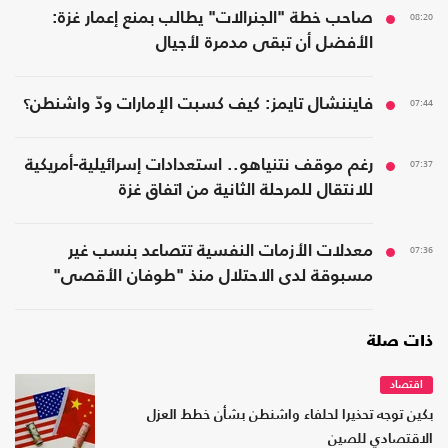
08:20
صاحب خطة "الجنرالات" يطالب بمنع إعمار غزة:
الأفضل أن تبقى مدمرة لأجيال
07:44
فايننشال تايمز: كيف كسبت الإمارات ودّ واشنطن؟
07:37
رغم موقف نتنياهو.. استعدادات إسرائيلية-أمريكية
للانتقال للمرحلة الثانية من اتفاق غزة
07:36
معدلات الأزمات النفسية تتصاعد بنسب غير
مسبوقة لدى الاحتلال منذ "طوفان الأقصى"
ذات صلة
اقتصاد
بكين توجه تحذيرا لحلفاء واشنطن بشأن خطط العزل
الاقتصادي للصين