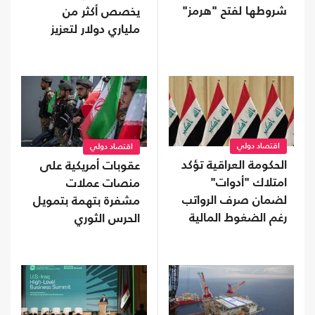
شروطها لفتح "هرمز"
يخصص أكثر من
ملياري دولار لتعزيز
إنتاج المعادن الحيوية
اقتصاد دولي
اقتصاد دولي
الحكومة العراقية تؤكد
عقوبات أمريكية على
امتلاك "أدوات"
منصات عملات
لضمان صرف الرواتب
مشفرة بتهمة بتمويل
رغم الضغوط المالية
الحرس الثوري