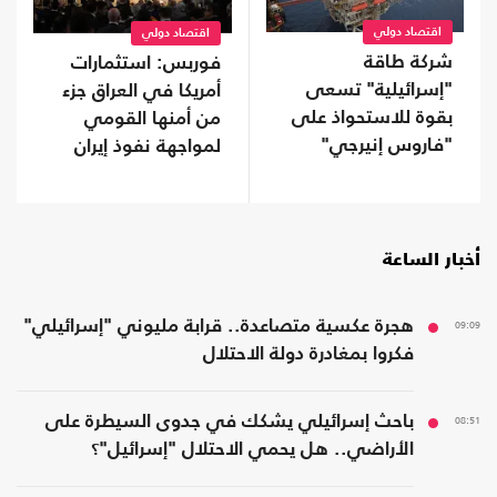
اقتصاد دولي
اقتصاد دولي
شركة طاقة
فوربس: استثمارات
"إسرائيلية" تسعى
أمريكا في العراق جزء
بقوة للاستحواذ على
من أمنها القومي
"فاروس إنيرجي"
لمواجهة نفوذ إيران
المالكة لأصول بمصر
أخبار الساعة
09:09
هجرة عكسية متصاعدة.. قرابة مليوني "إسرائيلي"
فكروا بمغادرة دولة الاحتلال
08:51
باحث إسرائيلي يشكك في جدوى السيطرة على
الأراضي.. هل يحمي الاحتلال "إسرائيل"؟