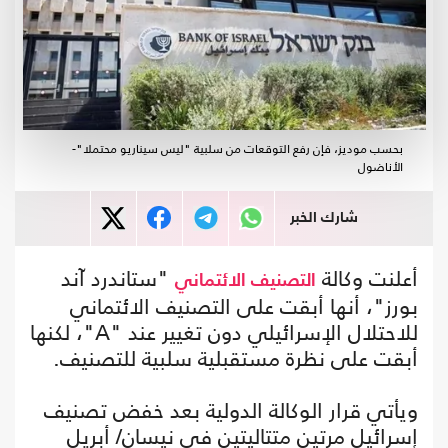
بحسب موديز، فإن رفع التوقعات من سلبية "ليس سيناريو محتملا"-
الأناضول
شارك الخبر
أعلنت وكالة
"ستاندرد آند
التصنيف الائتماني
بورز"، أنها أبقت على التصنيف الائتماني
للاحتلال الإسرائيلي دون تغيير عند "A"، لكنها
أبقت على نظرة مستقبلية سلبية للتصنيف.
ويأتي قرار الوكالة الدولية بعد خفض تصنيف
إسرائيل مرتين متتاليتين في نيسان/ أبريل