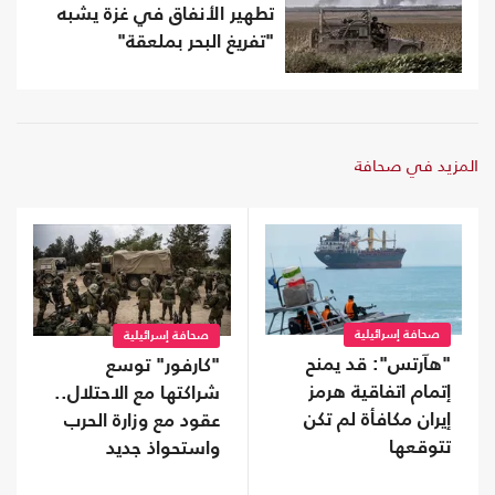
تطهير الأنفاق في غزة يشبه
"تفريغ البحر بملعقة"
المزيد في صحافة
صحافة إسرائيلية
صحافة إسرائيلية
"هآرتس": قد يمنح
"كارفور" توسع
إتمام اتفاقية هرمز
شراكتها مع الاحتلال..
إيران مكافأة لم تكن
عقود مع وزارة الحرب
تتوقعها
واستحواذ جديد