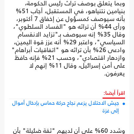
وبما يتعلق بوصف تراث رئيس الحكومة،
بنيامين نتنياهو، في المستقبل، أجاب 51%
بأنه سيوصف كمسؤول عن إخفاق 7 أكتوبر،
ورأى 44% أن تراثه هو "الفساد السلطوي"،
وقال 35% إنه سيوصف بـ"تزايد الانقسام
السياسي"، واعتبر 29% أنه عزز قوة اليمين،
وادعى 26% بأن تراثه هو "اتفاقيات أبراهام"
وازدهار اقتصادي"، وحسب 21% فإنه حافظ
على أمن إسرائيل، وقال 11% إنهم لا
يعرفون.
اقرأ أيضا:
جيش الاحتلال يزعم نجاح حركة حماس بإدخال أموال
إلى غزة
وشدد 60% على أن لديهم "ثقة ضئيلة" بأن