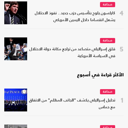
صحافة
4
كارلسون يلوح بتأسيس حزب جديد.. نفوذ الاحتلال
يشعل انقساما داخل اليمين الأمريكي
صحافة
5
قلق إسرائيلي متصاعد من تراجع مكانة دولة الاحتلال
في السياسة الأمريكية
الأكثر قراءة في أسبوع
صحافة
1
تحليل إسرائيلي يكشف "الجانب المظلم" من الاتفاق
مع حماس
صحافة