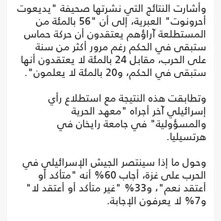
وأشارت النتائج التي نشرتها صحيفة "يديعوت
أحرونوت" العبرية، إلى أن "56 بالمئة من
المستطلعة آراؤهم يعتقدون أن حركة حماس
ستبقى في الحكم رغم مرور أكثر من سنة
على الحرب، مقابل 24 بالمئة لا يعتقدون أنها
ستبقى في الحكم، و20 بالمئة لا يعلمون".
وتطابقت هذه النتيجة مع استطلاع رأي
إسرائيلي آخر أجراه "معهد الحرية
والمسؤولية" في جامعة رايخان في
هرتسيليا.
وحول ما إذا سينتصر الجيش الإسرائيلي في
الحرب على غزة، أجاب 60% أنه "متأكد أو
أعتقد نعم"، و33% "غير متأكد أو أعتقد لا"
و7% لا يعرفون الإجابة.