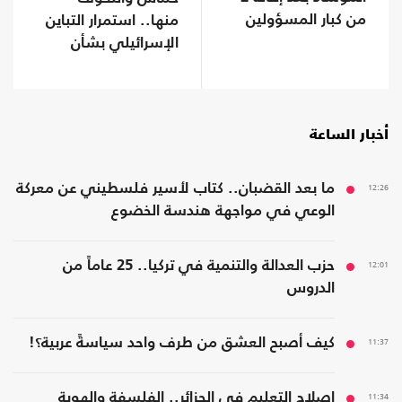
من كبار المسؤولين
منها.. استمرار التباين
الإسرائيلي بشأن
اتفاق غزة
أخبار الساعة
12:26
ما بعد القضبان.. كتاب لأسير فلسطيني عن معركة
الوعي في مواجهة هندسة الخضوع
12:01
حزب العدالة والتنمية في تركيا.. 25 عاماً من
الدروس
11:37
كيف أصبح العشق من طرف واحد سياسةً عربية؟!
11:34
إصلاح التعليم في الجزائر.. الفلسفة والهوية