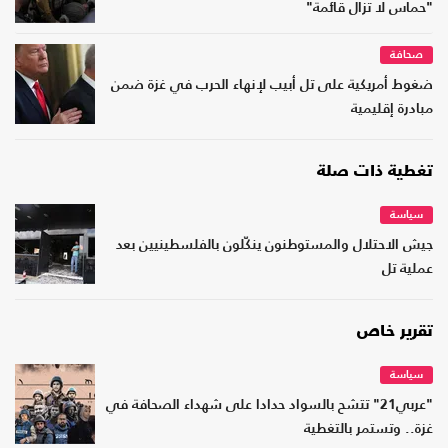
"حماس لا تزال قائمة"
صحافة
ضغوط أمريكية على تل أبيب لإنهاء الحرب في غزة ضمن
مبادرة إقليمية
تغطية ذات صلة
سياسة
جيش الاحتلال والمستوطنون ينكّلون بالفلسطينيين بعد
عملية تل
تقرير خاص
سياسة
"عربي21" تتشح بالسواد حدادا على شهداء الصحافة في
غزة.. وتستمر بالتغطية