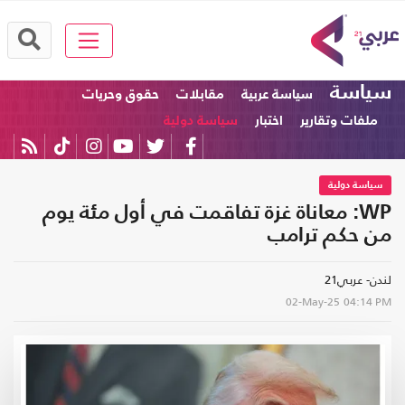
سياسة
سياسة عربية
مقابلات
حقوق وحريات
ملفات وتقارير
اختبار
سياسة دولية
سياسة دولية
WP: معاناة غزة تفاقمت في أول مئة يوم
من حكم ترامب
لندن- عربي21
02-May-25
04:14 PM