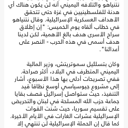
نتنياهو وائتلافه اليميني أنه لن يكون هناك أي
هدنة للفلسطينيين في غزة حتى تتحقق
الأهداف العسكرية الإسرائيلية. وقال نتنياهو
في خطاب ألقاه يوم الخميس: "إن إطلاق
سراح الأسرى هدف بالغ الأهمية، لكن لدينا
هدف أسمى في هذه الحرب - النصر على
أعدائنا".
وكان بتسلئيل سموتريتش، وزير المالية
اليميني المتطرف في البلاد، أكثر صراحة.
ففي تصريحات أدلى بها هذا الأسبوع، أشار
إلى مشروع جيوسياسي أوسع نطاقا قيد
التنفيذ، حيث ستواصل إسرائيل قصف بقايا
جماعة حزب الله المسلحة في لبنان والتحريض
على تقسيم سوريا، حيث شنت القوات
الإسرائيلية عشرات الغارات في الأيام الأخيرة.
كما قال إن الحملة الإسرائيلية لن تنتهي إلا