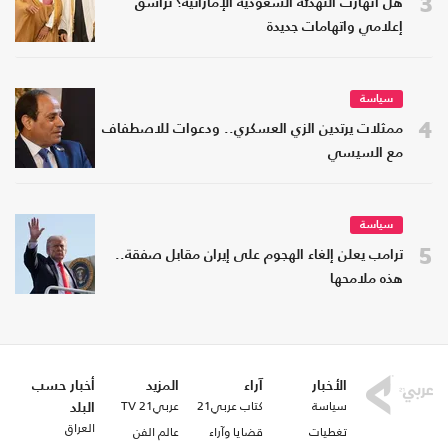
3
هل انهارت التهدئة السعودية الإماراتية؟ تراشق
إعلامي واتهامات جديدة
سياسة
4
ممثلات يرتدين الزي العسكري.. ودعوات للاصطفاف
مع السيسي
سياسة
5
ترامب يعلن إلغاء الهجوم على إيران مقابل صفقة..
هذه ملامحها
الأخبار
آراء
المزيد
أخبار حسب
سياسة
كتاب عربي21
عربي21 TV
البلد
العراق
تغطيات
قضايا وآراء
عالم الفن