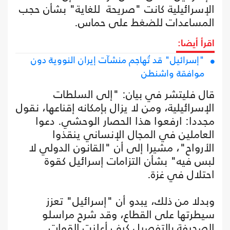
الإسرائيلية كانت "صريحة للغاية" بشأن حجب
المساعدات للضغط على حماس.
اقرأ أيضا:
"إسرائيل" قد تُهاجم منشآت إيران النووية دون
موافقة واشنطن
قال فليتشر في بيان: "إلى السلطات
الإسرائيلية، ومن لا يزال بإمكانه إقناعها، نقول
مجددا: ارفعوا هذا الحصار الوحشي. دعوا
العاملين في المجال الإنساني ينقذوا
الأرواح"، مشيرا إلى أن "القانون الدولي لا
لبس فيه" بشأن التزامات إسرائيل كقوة
احتلال في غزة.
وبدلا من ذلك، يبدو أن "إسرائيل" تعزز
سيطرتها على القطاع، وقد شرح مراسلو
الصحيفة بالتفصيل كيف أعلنت القوات