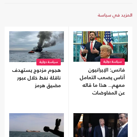
المزيد في سياسة
سياسة دولية
سياسة دولية
فانس: الإيرانيون
هجوم مزدوج يستهدف
أناس يصعب التعامل
ناقلة نفط خلال عبور
معهم.. هذا ما قاله
مضيق هرمز
عن المفاوضات