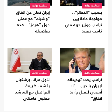
سياسة دولية
سياسة دولية
بسبب "الذخائر"..
إيران تعلن عن اتفاق
مواجهة حادة بين
"وشيك" مع عمان
ترامب ووزير حربه في
حول "هرمز".. هذه
كامب ديفيد
تفاصيله
سياسة دولية
سياسة دولية
ترامب يجدد تهديداته
لأول مرة.. بزشكيان
لإيران بالحرب.. "لا
يكشف طبيعة
أسعى للقتل وأريد
التواصل مع المرشد
اتفاق"
مجتبى خامنئي