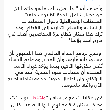
وأضاف أنه "بدلا من ذلك، ما هو قائم الآن
هو حصار شامل. لمدة 60 يوما، منعت
السلطات الإسرائيلية دخول المساعدات
الإنسانية والسلع التجارية إلى القطاع. وقد
ترك هذا سكان قطاع غزة المحاصرين أصلا في
مأزق أشد بؤسا".
وصرح برنامج الغذاء العالمي هذا الأسبوع بأن
مستودعاته فارغة، وأن المخابز ومطاعم الحساء
تُقنن مخزونها الأخير، بينما يؤكد خبراء الأمم
المتحدة أن معدلات سوء التغذية آخذة في
الارتفاع، وأن احتمال حدوث مجاعة شاملة أصبح
الآن واقعا ملموسا.
في مقابلات مع مراسلي "
بوست"،
واشنطن
وصف سكان غزة محنتهم بأنها الأصعب خلال