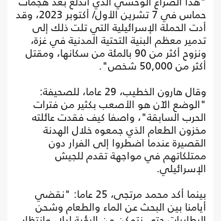
"هذا الصراع الوحشي الذي اندلع بعد هجمات
حماس في 7 تشرين الأول/ أكتوبر 2023، وقد
أدت الحملة الإسرائيلية التي تلت ذلك إلى
تدمير معظم البنية التحتية المدنية في غزة،
ونزوح أكثر من 90 بالمئة من سكانها، ومقتل
أكثر من 50,000 شخص".
وقال هارون الخطيب، 29 عاما، للصحيفة:
"الوضع الآن هو الأصعب بكثير من فترات
الحرب السابقة"، واصفا كيف فقدت عائلته
مخزون الطعام الذي جمعوه خلال الهدنة
القصيرة عندما اضطروا إلى الفرار دون
ممتلكاتهم في مواجهة تقدم للجيش
الإسرائيلي.
بينما أكد محمد مرتجى، 25 عاما: "نقضي
أيامنا بين البحث عن الماء والطعام وشحن
البطاريات حتى نتمكن من الرؤية ليلا، وانتظار