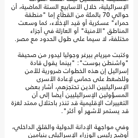
الإسرائيلية، خلال الأسابيع الستة الماضية، أن
حوالي 70 بالمئة من القطاع إما "منطقة
حمراء" عسكرية أو قيد الإخلاء، كما وسعت
المناطق "الأمنية" أو العازلة في أجزاء
مختلفة، لا سيما على طول الحدود مع مصر.
وكتبت ميريام بيرغر وجوليا ليدور من صحيفة
"واشنطن بوست": "بينما يقول قادة
إسرائيل إن هذه الخطوات ضرورية للأمن
وللضغط على حماس لإعادة الأسرى
الإسرائيليين الذين تحتجزهم، أشار بعض
المسؤولين الإسرائيليين أيضا إلى أن
التغييرات الإقليمية قد تنذر باحتلال ممتد لغزة
قد يستمر لأشهر أو أكثر".
وفي مواجهة الإدانة الدولية والقلق الداخلي،
أوضح رئيس الوزراء الإسرائيلي بنيامين