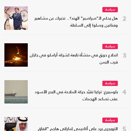
سياسة
2
هل يحكم الـ"صراصير" الهند؟.. نخبرك عن مشاهير
وفنانين وصلوا إلى السلطة
سياسة
3
اندلاع حريق في منشأة تابعة لشركة أرامكو في جازان
قرب اليمن
سياسة
4
بلومبيرغ: تركيا تقيّد حركة الملاحة في البحر الأسود
عقب تصاعد الهجمات
سياسة
5
التويجري يرد على أكاديمي إماراتي هاجم "اتفاق