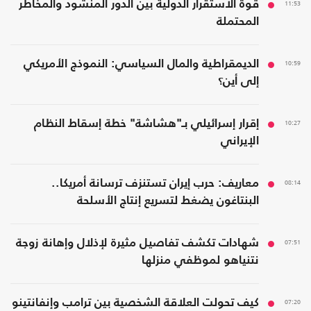
11:53
قوة الاستقرار الدولية بين الدور المنشود والمخاطر
المحتملة
10:59
الديمقراطية والمال السياسي: النموذج الأمريكي
إلى أين؟
10:27
إقرار إسرائيلي بـ"هشاشة" خطة إسقاط النظام
الإيراني
08:14
معاريف: حرب إيران تستنزف ترسانة أمريكا..
البنتاغون يضغط لتسريع إنتاج الأسلحة
07:51
شهادات تكشف تفاصيل مثيرة لإذلال وإهانة زوجة
نتنياهو لموظفي منزلها
07:20
كيف تحولت العلاقة الشخصية بين ترامب وإنفانتينو