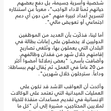
شخصية وأسرية جسيمة، بل دفع بعضهم
حياتهم ثمناً لأداء الواجب"، معرباً عن استنكاره
لتسريح أعداد كبيرة منهم "من دون أي دعم
اجتماعي أو تعويض مالي".
أما لينا، فذكّرت بأن العديد من الموظفين
الدوليين لا يحصلون على إعانات بطالة في
البلدان التي يعملون بها، وتُلغى تصاريح
إقامتهم خلال شهر من فقدان وظائفهم.
وأضافت بأسى: "بعض زملائنا أمضوا أكثر
من 20 عاماً في العمل، ثم يُقال لهم ببساطة:
وداعاً. سترحلون خلال شهرين".
وأكدت أن العواقب الأشد قد تكون على
العمليات الميدانية التي تعتمد على الوكالات
الإنسانية في تقديم مساعدات منقذة للحياة
لملايين المحتاجين، مشيرة إلى أن "كل ما