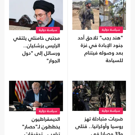
سياسة دولية
سياسة دولية
"هند رجب" تلاحق أحد
مجتبى خامنئي يلتقي
جنود الإبادة في غزة
الرئيس بزشكيان..
بعد وصوله فيتنام
ورسائل إلى "دول
للسياحة
الجوار"
سياسة دولية
سياسة دولية
ضربات متبادلة تهز
الديمقراطيون
روسيا وأوكرانيا.. قتلى
يخططون لـ"حصار"
و33 مصابا في
ترامب.. تحقيقات