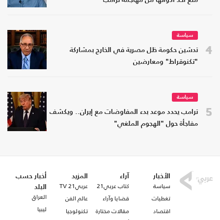
منع أحد أدواتها من مهاجمة ترامب
سياسة
4
تدشين حكومة ظل مصرية في الخارج بمشاركة
"تكنوقراط" ومعارضين
سياسة
5
ترامب يحدد موعد بدء المفاوضات مع إيران.. ويكشف
مفاجأة حول "الهجوم الملغي"
الأخبار
آراء
المزيد
أخبار حسب
سياسة
كتاب عربي21
عربي21 TV
البلد
العراق
تغطيات
قضايا وآراء
عالم الفن
ليبيا
اقتصاد
مقالات مختارة
تكنولوجيا