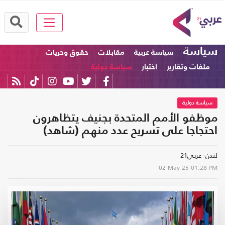
سياسة
سياسة عربية
مقابلات
حقوق وحريات
ملفات وتقارير
اختبار
سياسة دولية
سياسة دولية
موظفو الأمم المتحدة بجنيف يتظاهرون
احتجاجا على تسريح عدد منهم (شاهد)
لندن- عربي21
02-May-25
01:28 PM