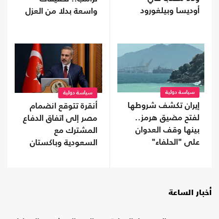
أوديسا وبيلغورود
واسعة بدلا من العزل
إذا استعادوا "النواب"
سياسة دولية
سياسة دولية
إيران تكشف شروطها
أنقرة تتوقع انضمام
لفتح مضيق هرمز..
مصر إلى اتفاق الدفاع
بينها وقف العدوان
المشترك مع
على "الحلفاء"
السعودية وباكستان
أخبار الساعة