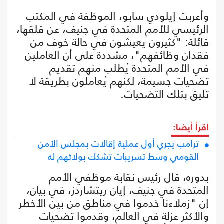
وأعربت إيلودي سابو، الموظفة في المكتب
الرئيسي للأمم المتحدة في جنيف، عن قلقها،
قائلة: "كثيرون يعيشون في حالة خوف من
فقدان وظائفهم"، مشددة على أن العاملين
في الأمم المتحدة يُطلب منهم تقديم
تضحيات جسيمة، لكنهم يُعاملون بطريقة لا
تليق بتلك التضحيات.
اقرأ أيضا:
ترامب يجري أول عملية إقالات بمجلس الأمن
القومي وسط تسريبات تشكك بولائهم له
بدوره، قال رئيس نقابة موظفي الأمم
المتحدة في جنيف، إيان ريتشاردز، في بيان،
إن "زملاءنا خدموا في مناطق من بين الأخطر
والأكثر عزلة في العالم، وقدموا تضحيات