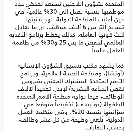
المتحدة لشؤون اللاجئين تستعد لخفض عدد
موظفيها بنسبة تصل إلى 30% عالمياً، في
حين أعلنت المنظمة الدولية للهجرة نيتها
تسريح أكثر من 6 آلاف موظف، أي ما يعادل
ثلث قوتها العاملة. كذلك يخطط برنامج الأغذية
العالمي لخفض ما بين 25 و30% من طاقمه
العامل عالمياً.
كما يشهد مكتب تنسيق الشؤون الإنسانية
(أوتشا)، ومنظمة الصحة العالمية، وبرنامج
الأمم المتحدة المشترك المعني بفيروس
نقص المناعة البشرية/الإيدز، تجميداً لآلاف
الوظائف، فيما تواجه منظمة الأمم المتحدة
للطفولة (يونيسف) تخفيضاً متوقعاً في
ميزانيتها بنسبة 20%. وفي منظمة العمل
الدولية، تُلغى وظيفة من كل عشر وظائف،
بحسب النقابات.