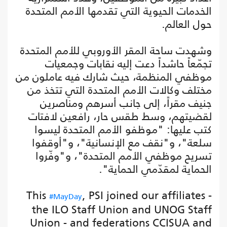
الخدمات الحيوية التي تقدمها الأمم المتحدة
حول العالم.
وشهدت ساحة المقر الأوروبي للأمم المتحدة
تجمّعاً حاشداً دعت إليه نقابات وجمعيات
موظفي المنظمة، حيث شارك فيه عاملون من
مختلف وكالات الأمم المتحدة التي تتخذ من
جنيف مقراً، إلى جانب أسرهم ومناصرين
لقضيتهم، وسط طقس حار، رافعين لافتات
كتب عليها: "موظفو الأمم المتحدة ليسوا
سلعة"، و"نقف مع الإنسانية"، و"أوقفوا
تسريح موظفي الأمم المتحدة"، و"وفّروا
الحماية لمقدّمي الحماية".
This
, PSI joined our affiliates -
#MayDay
the ILO Staff Union and UNOG Staff
Union - and federations CCISUA and