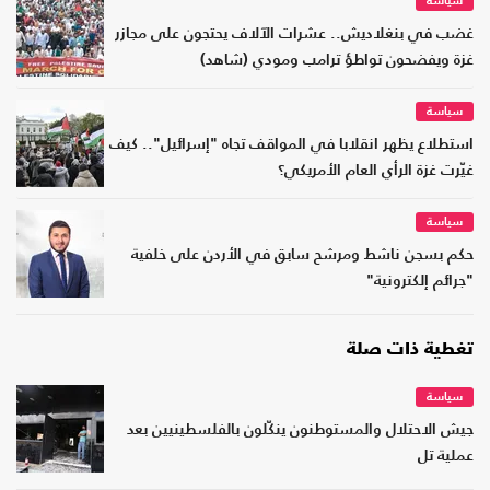
سياسة
غضب في بنغلاديش.. عشرات الآلاف يحتجون على مجازر
غزة ويفضحون تواطؤ ترامب ومودي (شاهد)
سياسة
استطلاع يظهر انقلابا في المواقف تجاه "إسرائيل".. كيف
غيّرت غزة الرأي العام الأمريكي؟
سياسة
حكم بسجن ناشط ومرشح سابق في الأردن على خلفية
"جرائم إلكترونية"
تغطية ذات صلة
سياسة
جيش الاحتلال والمستوطنون ينكّلون بالفلسطينيين بعد
عملية تل