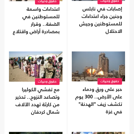
حقوق وحريات
حقوق وحريات
إصابات في نابلس
اعتداءات واسعة
وجنين جراء اعتداءات
للمستوطنين في
للمستوطنين وجيش
الضفة.. وقرار
الاحتلال
بمصادرة أراض واقتلاع
آلاف الأشجار
حقوق وحريات
حقوق وحريات
حبر على ورق ودماء
مع تفشي الكوليرا
على الأرض.. 300 يوم
وتصاعد النزوح.. تحذير
تكشف زيف "الهدنة"
من كارثة تهدد الآلاف
في غزة
شمال كردفان