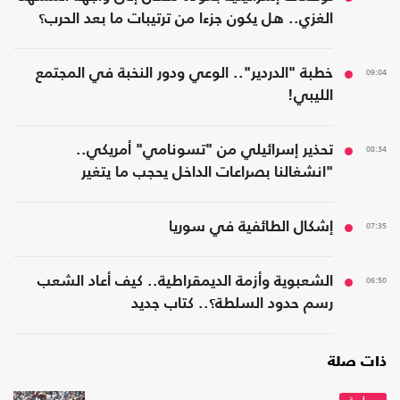
الغزي.. هل يكون جزءا من ترتيبات ما بعد الحرب؟
09:04
خطبة "الدردير".. الوعي ودور النخبة في المجتمع
الليبي!
08:34
تحذير إسرائيلي من "تسونامي" أمريكي..
"انشغالنا بصراعات الداخل يحجب ما يتغير
بواشنطن"
07:35
إشكال الطائفية في سوريا
06:50
الشعبوية وأزمة الديمقراطية.. كيف أعاد الشعب
رسم حدود السلطة؟.. كتاب جديد
ذات صلة