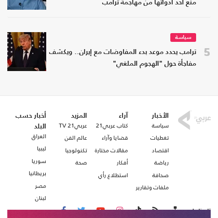
منع أحد أدواتها من مهاجمة ترامب
سياسة
5
ترامب يحدد موعد بدء المفاوضات مع إيران.. ويكشف
مفاجأة حول "الهجوم الملغي"
الأخبار
آراء
المزيد
أخبار حسب
سياسة
كتاب عربي21
عربي21 TV
البلد
العراق
تغطيات
قضايا وآراء
عالم الفن
ليبيا
اقتصاد
مقالات مختارة
تكنولوجيا
سوريا
رياضة
أفكار
صحة
بريطانيا
صحافة
استطلاع رأي
مصر
ملفات وتقارير
لبنان
تابعنا على