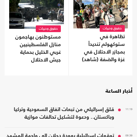
حقوق وحريات
حقوق وحريات
تظاهرة في
مستوطنون يهاجمون
ستوكهولم تنديداً
منازل الفلسطينيين
بمجازر الاحتلال في
غربي الخليل بحماية
غزة والضفة (شاهد)
جيش الاحتلال
أخبار الساعة
11:19
قلق إسرائيلي من تبعات اتفاق السعودية وتركيا
وباكستان.. ودعوة لتشكيل تحالفات موازية
09:39
توقعات إسرائيلية بعودة دحلان إلى واجهة المشهد