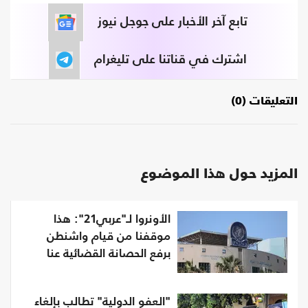
تابع آخر الأخبار على جوجل نيوز
اشترك في قناتنا على تليغرام
التعليقات (0)
المزيد حول هذا الموضوع
الأونروا لـ"عربي21": هذا
موقفنا من قيام واشنطن
برفع الحصانة القضائية عنا
"العفو الدولية" تطالب بإلغاء