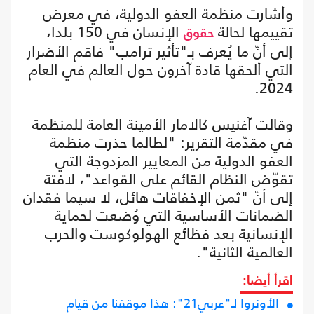
وأشارت منظمة العفو الدولية، في معرض
تقييمها لحالة
الإنسان في 150 بلدا،
حقوق
إلى أنّ ما يُعرف بـ"تأثير ترامب" فاقم الأضرار
التي ألحقها قادة آخرون حول العالم في العام
2024.
وقالت آغنيس كالامار الأمينة العامة للمنظمة
في مقدّمة التقرير: "لطالما حذرت منظمة
العفو الدولية من المعايير المزدوجة التي
تقوّض النظام القائم على القواعد"، لافتة
إلى أنّ "ثمن الإخفاقات هائل، لا سيما فقدان
الضمانات الأساسية التي وُضعت لحماية
الإنسانية بعد فظائع الهولوكوست والحرب
العالمية الثانية".
اقرأ أيضا:
الأونروا لـ"عربي21": هذا موقفنا من قيام