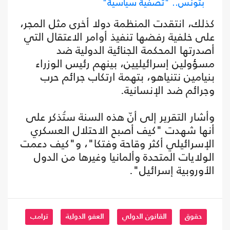
بتونس.. "تصفية سياسية"
كذلك، انتقدت المنظمة دولا أخرى مثل المجر،
على خلفية رفضها تنفيذ أوامر الاعتقال التي
أصدرتها المحكمة الجنائية الدولية ضد
مسؤولين إسرائيليين، بينهم رئيس الوزراء
بنيامين نتنياهو، بتهمة ارتكاب جرائم حرب
وجرائم ضد الإنسانية.
وأشار التقرير إلى أنّ هذه السنة ستُذكر على
أنها شهدت "كيف أصبح الاحتلال العسكري
الإسرائيلي أكثر وقاحة وفتكا"، و"كيف دعمت
الولايات المتحدة وألمانيا وغيرها من الدول
الأوروبية إسرائيل".
حقوق
القانون الدولي
العفو الدولية
ترامب