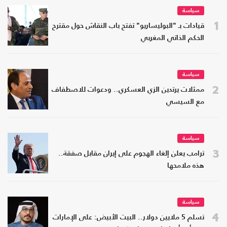
سياسة
1
قيادات بـ "البوليساريو" تفتح باب النقاش حول مقترح
الحكم الذاتي المغربي
سياسة
2
ممثلات يرتدين الزي العسكري.. ودعوات للاصطفاف
مع السيسي
سياسة
3
ترامب يعلن إلغاء الهجوم على إيران مقابل صفقة..
هذه ملامحها
سياسة
4
تسلم 5 ملايين دولار.. البيت الأبيض: على الإمارات