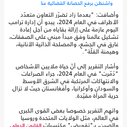
واشنطن برفع الحصانة القضائية عنا
وأضافت: "بعدما زاد تضرّر التعاون متعدّد
الأطراف في العام 2024، يبدو أن إدارة ترامب
اليوم عازمة على إزالة بقاياه من أجل إعادة
تشكيل عالمنا وفق مبدأ مبني على الصفقات،
غارق في الجشع، والمصلحة الذاتية الأنانية،
وهيمنة القلّة".
وأشار التقرير إلى أنّ حياة ملايين الأشخاص
"دُمّرت" في العام 2024، جراء الصراعات
والانتهاكات المرتكبة في الشرق الأوسط
والسودان وأوكرانيا، وأفغانستان حيث لا تزال
حرية المرأة مقيّدة.
واتهم التقرير خصوصا بعض القوى الكبرى
في العالم، مثل الولايات المتحدة وروسيا
والصين، بـ"تقويض" مكتسبات
القانون الدولي