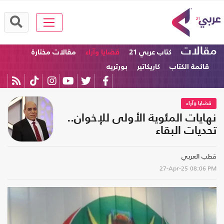
مقالات
كتاب عربي 21
قضايا وآراء
مقالات مختارة
قائمة الكتاب
كاريكاتير
بورتريه
قضايا وآراء
نهايات المئوية الأولى للإخوان..
تحديات البقاء
قطب العربي
27-Apr-25
08:06 PM