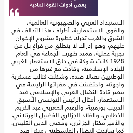
بعض أدوات القوة المادية
الاستبداد العربي والصهيونية العالمية،
والقوى الاستعمارية، أطراف هذا التحالف في
الشرق والغرب تدرك خطورة مشروع الإخوان
عليهم، وهو إدراك لا ينطلق من فراغ بل من
تجربة عملية، فمنذ ظهرت الجماعة في العام
1928 كانت شوكة في حلق الاستعمار الغربي
للبلاد الإسلامية، وقادت مع غيرها من
الوطنيين نضالا ضده، وشكلت كتائب عسكرية
واجهته، واحتضنت في مقراتها الرئيسة في
مصر قادة النضال العربي والإسلامي ضد
الاستعمار، أمثال الرئيس التونسي الأسبق
الحبيب بورقيبة، والزعيم المغربي عبد الكريم
الخطابي، والقائد الجزائري الفضيل الورتلاني،
والأمير مختار الجزائري، ومحيي الدين القليبي.
كما ساندت النضال الفلسطيني مبكرا ضد