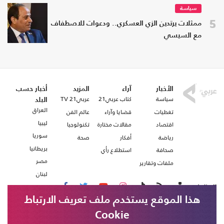
سياسة
5
ممثلات يرتدين الزي العسكري.. ودعوات للاصطفاف
مع السيسي
الأخبار
آراء
المزيد
أخبار حسب
سياسة
كتاب عربي21
عربي21 TV
البلد
العراق
تغطيات
قضايا وآراء
عالم الفن
ليبيا
اقتصاد
مقالات مختارة
تكنولوجيا
سوريا
رياضة
أفكار
صحة
بريطانيا
صحافة
استطلاع رأي
مصر
ملفات وتقارير
لبنان
تابعنا على
هذا الموقع يستخدم ملف تعريف الارتباط
Cookie
من نحن