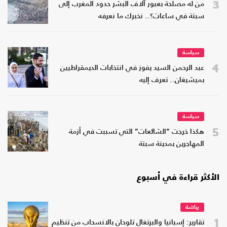
3
من له مصلحة بعبور آلاف البشر حدود المغرب إلى
سبتة في ساعات؟.. نخبرك ما نعرفه
سياسة
4
عبد الرحمن السيد يفوز في انتخابات الديمقراطيين
بميشيغان.. تعرف إليه
سياسة
5
هكذا خرجت "الشائعات" التي تسببت في أزمة
المهاجرين بمدينة سبتة
الأكثر قراءة في أسبوع
رياضة
1
تقارير: إسبانيا والبرتغال تلوحان بالانسحاب من تنظيم