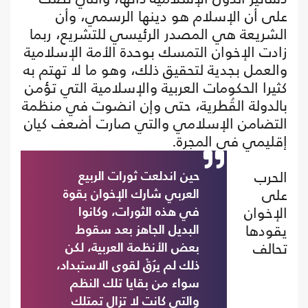
على أن الإسلام هو دينها الرسمي، وأن
الشريعة هي المصدر الرئيسي للتشريع، ربما
زادت الإخوان التمسك بوحدة الأمة الإسلامية
والعمل بجدية لتحقيق ذلك، وهو ما لا تهتم به
كثيرا الحكومات العربية والإسلامية التي تؤمن
بالدولة القُطرية، حتى وإن انضوت في منظمة
التضامن الإسلامي والتي صارت أضعف كيان
إقليمي في المجرة.
الحرب
حين اندلعت ثورات الربيع
على
العربي شارك الإخوان بقوة
الإخوان
في هذه الثورات، وكانوا
يقودها
البديل الجاهز بعد سقوط
تحالف
بعض الأنظمة العربية، لكن
ذلك لم يرُقْ لقوى الاستبداد،
سواء من بقايا تلك النظم
والتي كانت لا تزال تمتلك