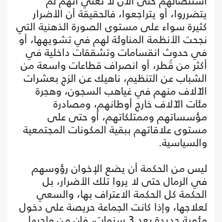
استئصالهم حتى الآن لا تعني أنهم لم
يتضرروا، أو يتراجعوا، فالحقيقة أن الأضرار
كثيرة سواء على مستوى الصورة الذهنية التي
نجحت الأنظمة المناوئة لهم في تشويهها، أو
في حدوث انقسامات وتشققات داخلية في
أكثر من قُطر، أو انصراف قطاعات واسعة من
الشباب عن التنظيم، ناهيك عن الزج بعشرات
الآلاف منهم في غياهب السجون، وهجرة
مئات الآلاف خارج أوطانهم، ومصادرة
مؤسساتهم وممتلكاتهم، أو حتى على
مستوى علاقاتهم ببقية المكونات المجتمعية
والسياسية.
ليس من الحكمة أن يضع الإخوان رؤوسهم
في الرمال حتى لا يروا تلك الأضرار، بل
الحكمة كل الحكمة الاعتراف بها، والسعي
لعلاجها، وإذا كانت الجماعة حريصة على دخول
مئوية جديدة بعد 3 سنوات، فإن من واجبها