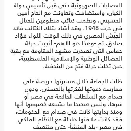
العصابات الصهيونية حتى قبل تأسيس دولة
الكيان، واستضافت وتعاونت مع الحاج أمين
الحسيني، ونظمت كتائب متطوعين للقتال
في حرب 1948. وقد أشاد بتلك الكتائب قائد
الجيش المصري في ذلك الوقت اللواء فؤاد
صادق، ثم -وهذا هو الأهم- أنجبت حركة
حماس التي تصدرت مشهد المقاومة مع بقية
الفصائل الوطنية والإسلامية الفلسطينية،
حين تخلت حركة فتح عن البندقية.
ظلت الجماعة خلال مسيرتها حريصة على
ممارسة دعوتها لفكرتها بالحسنى، ودون
صدام مع السلطات الحاكمة في مصر أو
غيرها، وليس صحيحا ما يشيعه خصومها أنها
ومنذ بدايتها كانت في صِدام مع الحكومات،
فقد كانت علاقتها هادئة مع النظام الملكي
في مصر -بلد المنشأ- حتى منتصف