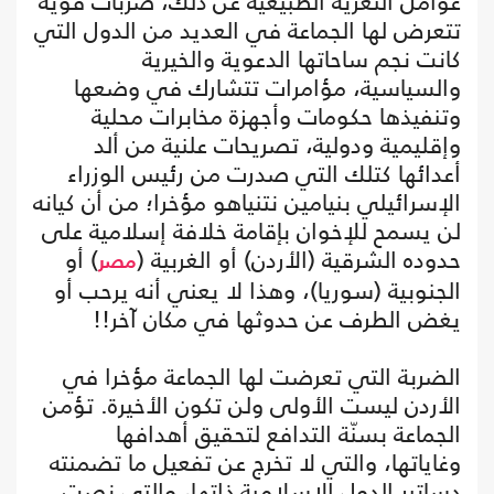
عوامل التعرية الطبيعية عن ذلك، ضربات قوية
تتعرض لها الجماعة في العديد من الدول التي
كانت نجم ساحاتها الدعوية والخيرية
والسياسية، مؤامرات تتشارك في وضعها
وتنفيذها حكومات وأجهزة مخابرات محلية
وإقليمية ودولية، تصريحات علنية من ألد
أعدائها كتلك التي صدرت من رئيس الوزراء
الإسرائيلي بنيامين نتنياهو مؤخرا؛ من أن كيانه
لن يسمح للإخوان بإقامة خلافة إسلامية على
حدوده الشرقية (الأردن) أو الغربية (
) أو
مصر
الجنوبية (سوريا)، وهذا لا يعني أنه يرحب أو
يغض الطرف عن حدوثها في مكان آخر!!
الضربة التي تعرضت لها الجماعة مؤخرا في
الأردن ليست الأولى ولن تكون الأخيرة. تؤمن
الجماعة بسنّة التدافع لتحقيق أهدافها
وغاياتها، والتي لا تخرج عن تفعيل ما تضمنته
دساتير الدول الإسلامية ذاتها، والتي نصت