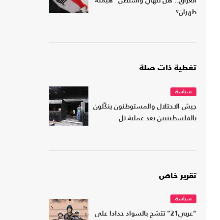
العراق.. هل تنهي واشنطن "هيمنة"
طهران؟
تغطية ذات صلة
سياسة
جيش الاحتلال والمستوطنون ينكّلون
بالفلسطينيين بعد عملية تل
تقرير خاص
سياسة
"عربي21" تتشح بالسواد حدادا على