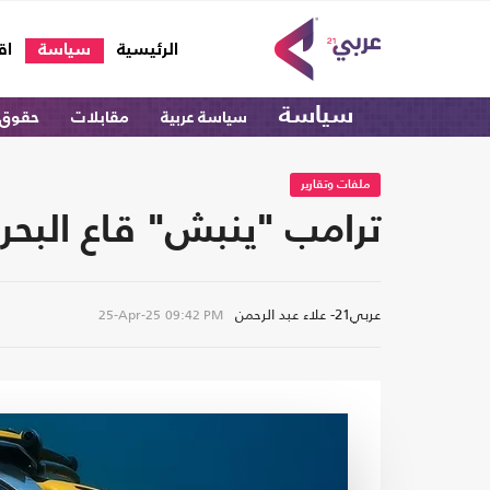
(current)
الرئيسية
سياسة
اق
سياسة
سياسة عربية
مقابلات
حقوق 
ملفات وتقارير
ترامب "ينبش" قاع البحر
عربي21- علاء عبد الرحمن
25-Apr-25
09:42 PM