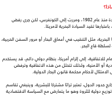
ذا؟
رغم أن الاتفاقية عرضت على الولايات المتحدة منذ عام 1982، ومررت إلى الكونغرس، لكن جرى رفض
بارها تقيد السيادة البحرية لأمريكا.
لبحرية، مثل التنقيب في أعماق البحار أو مرور السفن الحربية،
لسلطة قاع البحر.
 للاتفاقية، إلى إلزام أمريكا، بنظام دولي دائم، قد يستخدم
ة أو الأمنية، ولذلك تتحلل من هذه الاتفاقية وترفض
لامتثال لأحكام محكمة قانون البحار الدولية.
خارج حدود الدول، تعتبر تراثا مشتركا للبشرية، وينبغي تقاسم
 توزيع دولية للثروة وهو ما يتعارض مع السياسة الاقتصادية