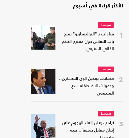
الأكثر قراءة في أسبوع
سياسة
1
قيادات بـ "البوليساريو" تفتح
باب النقاش حول مقترح الحكم
الذاتي المغربي
سياسة
2
ممثلات يرتدين الزي العسكري..
ودعوات للاصطفاف مع
السيسي
سياسة
3
ترامب يعلن إلغاء الهجوم على
إيران مقابل صفقة.. هذه
ملامحها