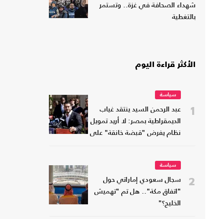
شهداء الصحافة في غزة.. وتستمر
بالتغطية
الأكثر قراءة اليوم
سياسة
1
عبد الرحمن السيد ينتقد غياب
الديمقراطية بمصر: لا أريد تمويل
نظام يفرض "قبضة خانقة" على
شعبه
سياسة
2
سجال سعودي إماراتي حول
"اتفاق مكة".. هل تم "تهميش
الخليج؟"