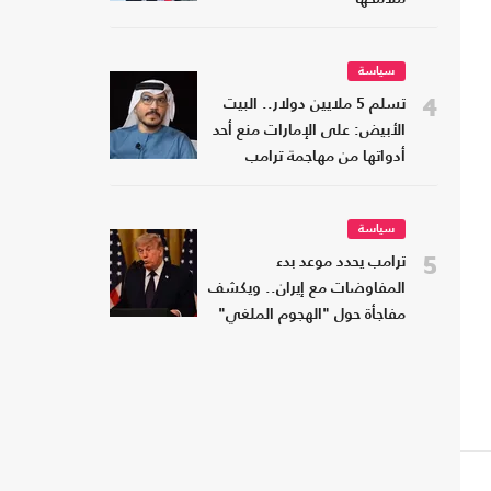
سياسة
4
تسلم 5 ملايين دولار.. البيت
الأبيض: على الإمارات منع أحد
أدواتها من مهاجمة ترامب
سياسة
5
ترامب يحدد موعد بدء
المفاوضات مع إيران.. ويكشف
مفاجأة حول "الهجوم الملغي"