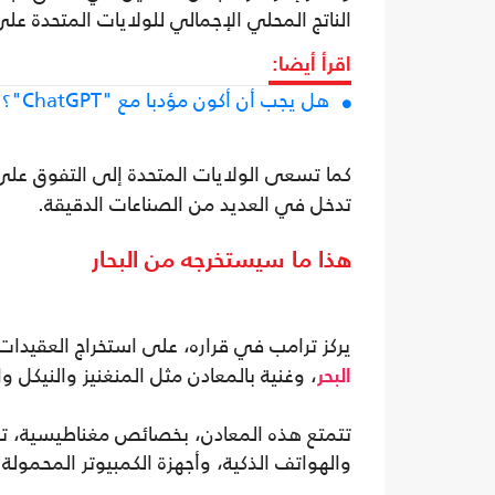
الناتج المحلي الإجمالي ‏للولايات المتحدة 
اقرأ أيضا:
هل يجب أن أكون مؤدبا مع "ChatGPT"؟.. نخبرك ما نعرفه عمّا يترتب على ذلك
كما تسعى الولايات المتحدة إلى التفوق عل
تدخل في العديد من الصناعات الدقيقة.
هذا ما سيستخرجه من البحار
يركز ترامب في قراره، على استخراج العقيد
، وغنية بالمعادن مثل المنغنيز والنيكل و
البحر
تتمتع هذه المعادن، بخصائص مغناطيسية، تمت
والهواتف الذكية، وأجهزة الكمبيوتر المحمولة.