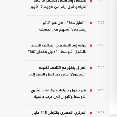
19:58
صحفي إسرائيلي يكشف ما قاله
نتنياهو قبل أيام من هجوم 7 أكتوبر
17:26
"اتفاق مكة".. هل هو "ناتو
إسلامي" يُسهم في تخفيف
الضغوط على أمريكا؟
17:22
قراءة إسرائيلية في التحالف الجديد
بالشرق الأوسط.. "دليل فقدان ثقة"
17:14
العراق يتفق مع ائتلاف تقوده
"شيفرون" على خط لنقل النفط إلى
موانئ سوريا والأردن
16:45
هل تتحول صراعات أوكرانيا والشرق
الأوسط وتايوان إلى حرب عالمية
واحدة؟
16:12
المركزي المصري يقترض 145 مليار