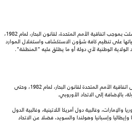
السلطة الدولية لقاع البحر، منظمة دولية، أنشئت بموجب اتفاقية الأمم المتحدة، لقانون البحار، لعام 1982،
اتها على تنظيم كافة شؤون الاستكشاف واستغلال الموارد
 الولاية الوطنية لأي دولة أو ما يطلق عليه "المنطقة".
تتألف المنظمة من كافة الدول المصدقة على اتفاقية الأمم المتحدة لقانون البحار، لعام 1982، وحتى
ا والإمارات، وغالبية دول أمريكا اللاتينية، وغالبية الدول
ا وإيطاليا وإسبانيا وهولندا والسويد، فضلا عن الاتحاد