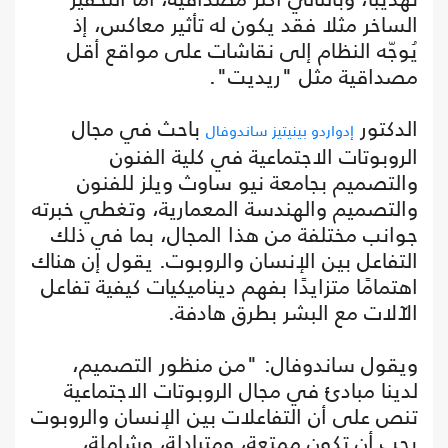
الساخر مثلا فقد يكون له تأثير معاكس، إذ
يُوجّه النظام إلى نقاشات على مواقع أقل
مصداقية مثل "ريديت".
الدكتور
باحث في مجال
إدواردو بينيتيز ساندوفال
الروبوتات الاجتماعية في كلية الفنون
والتصميم بجامعة نيو ساوث ويلز للفنون
والتصميم والهندسة المعمارية، وتغطي خبرته
جوانب مختلفة من هذا المجال، بما في ذلك
التفاعل بين الإنسان والروبوت. يقول إن هناك
اهتمامًا متزايدًا بفهم ديناميكيات كيفية تفاعل
الآلات مع البشر بطرق هادفة.
ويقول ساندوفال: "من منظور التصميم،
لدينا مبادئ في مجال الروبوتات الاجتماعية
تنص على أن التفاعلات بين الإنسان والروبوت
يجب أن تكون ممتعة، ومتبادلة، وشاملة،