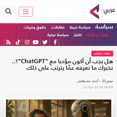
سياسة
سياسة عربية
مقابلات
حقوق وحريات
ملفات وتقارير
اختبار
سياسة دولية
ملفات وتقارير
هل يجب أن أكون مؤدبا مع "ChatGPT"؟..
نخبرك ما نعرفه عمّا يترتب على ذلك
عربي21 – أحمد مصطفى
22-Apr-25
08:09 PM