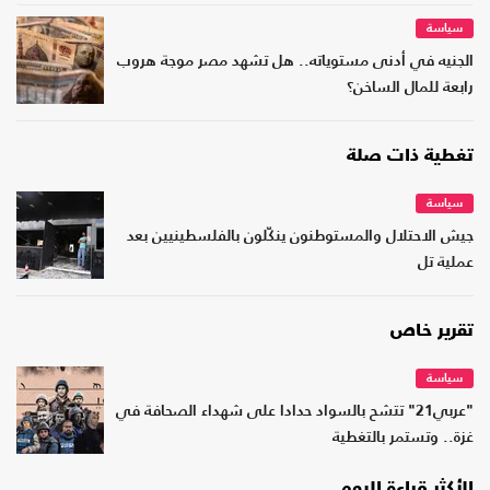
سياسة
الجنيه في أدنى مستوياته.. هل تشهد مصر موجة هروب
رابعة للمال الساخن؟
تغطية ذات صلة
سياسة
جيش الاحتلال والمستوطنون ينكّلون بالفلسطينيين بعد
عملية تل
تقرير خاص
سياسة
"عربي21" تتشح بالسواد حدادا على شهداء الصحافة في
غزة.. وتستمر بالتغطية
الأكثر قراءة اليوم