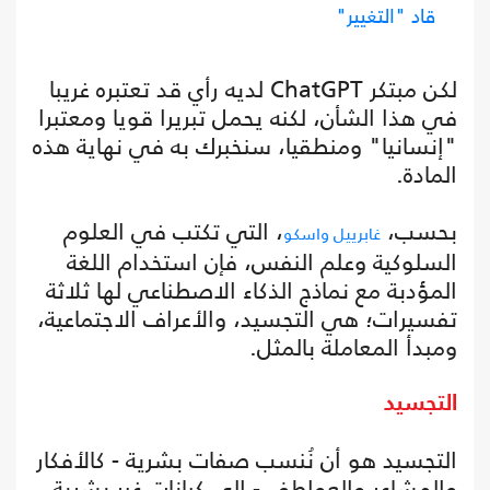
قاد "التغيير"
لكن مبتكر ChatGPT لديه رأي قد تعتبره غريبا
في هذا الشأن، لكنه يحمل تبريرا قويا ومعتبرا
"إنسانيا" ومنطقيا، سنخبرك به في نهاية هذه
المادة.
بحسب،
، التي تكتب في العلوم
غابرييل واسكو
السلوكية وعلم النفس، فإن استخدام اللغة
المؤدبة مع نماذج الذكاء الاصطناعي لها ثلاثة
تفسيرات؛ هي التجسيد، والأعراف الاجتماعية،
ومبدأ المعاملة بالمثل.
التجسيد
التجسيد هو أن نُنسب صفات بشرية - كالأفكار
والمشاعر والعواطف - إلى كيانات غير بشرية.