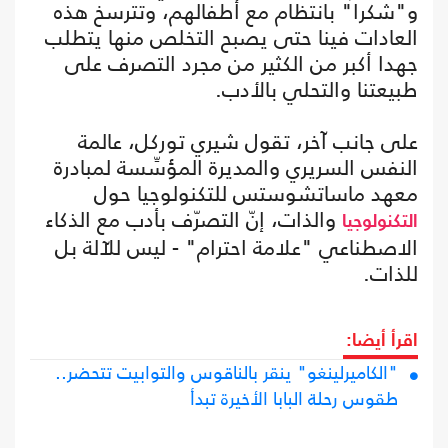
و"شكرا" بانتظام مع أطفالهم، وتترسخ هذه
العادات فينا حتى يصبح التخلص منها يتطلب
جهدا أكبر من الكثير من مجرد التصرف على
طبيعتنا والتحلي بالأدب.
على جانب آخر، تقول شيري توركل، عالمة
النفس السريري والمديرة المؤسِّسة لمبادرة
معهد ماساتشوستس للتكنولوجيا حول
والذات، إنّ التصرّف بأدب مع الذكاء
التكنولوجيا
الاصطناعي "علامة احترام" - ليس للآلة بل
للذات.
اقرأ أيضا:
"الكاميرلينغو" ينقر بالناقوس والتوابيت تتحضر..
طقوس رحلة البابا الأخيرة تبدأ