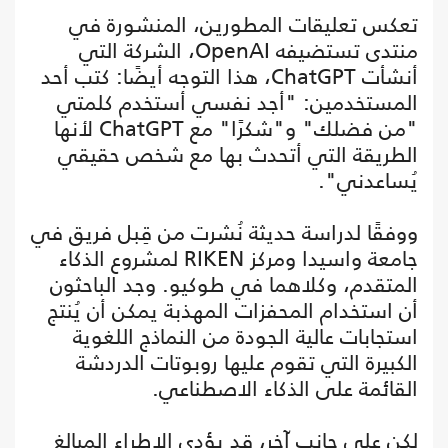
تعكس تعليقات المطورين، المنشورة في
منتدى تستضيفه OpenAI، الشركة التي
أنشأت ChatGPT، هذا التوجه أيضًا: كتب أحد
المستخدمين: "أجد نفسي أستخدم كلمتي
"من فضلك" و"شكرًا" مع ChatGPT لأنها
الطريقة التي أتحدث بها مع شخص حقيقي
يُساعدني".
ووفقًا لدراسة حديثة نُشرت من قِبل فريق في
جامعة واسيدا ومركز RIKEN لمشروع الذكاء
المتقدم، وكلاهما في طوكيو. وجد الباحثون
أن استخدام المحفزات المهذبة يمكن أن يُنتج
استجابات عالية الجودة من النماذج اللغوية
الكبيرة التي تقوم عليها روبوتات الدردشة
القائمة على الذكاء الاصطناعي.
لكن على جانب آخر، قد يؤدي الإطراء المبالغ