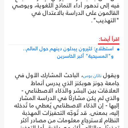
فيه إلى تدهور أداء النماذج اللغوية، ويوصي
القائمون على الدراسة بالاعتدال في
"التهذيب".
اقرأ أيضا:
استطلاع: كثيرون يبدلون دينهم حول العالم..
و"المسيحية" أكبر الخاسرين
ويقول
، الباحث المشارك الأول في
ناثان بوس
جامعة جونز هوبكنز الذي يدرس أنماط
العلاقات بين البشر والذكاء الاصطناعي -
والذي لم يكن مشاركًا في الدراسة المشار
إليها - إن الذكاء الاصطناعي يُعطي ما تُدخله
إليه، بمعنى. قد تُوجّه التحفيزات المهذبة
النظام لاسترجاع معلومات من مصادر أكثر
تهذيبًا، وبالتالي أكثر مصداقية، أما التحفيز