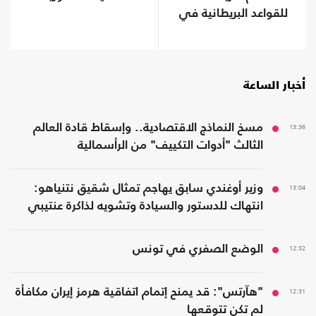
للقواعد البريطانية في
حرب إيران
أخبار الساعة
13:36
مسخ النماذج الاقتصادية.. وإسقاط قادة العالم
الثالث "أدوات التكييف" من الرأسمالية
13:04
وزير أوغندي سابق يهاجم تمثال شقيق نتنياهو:
انتهاك للدستور والسيادة وتشويه لذاكرة عنتيبي
12:32
الوضع الصفري في تونس
12:31
"هآرتس": قد يمنح إتمام اتفاقية هرمز إيران مكافأة
لم تكن تتوقعها