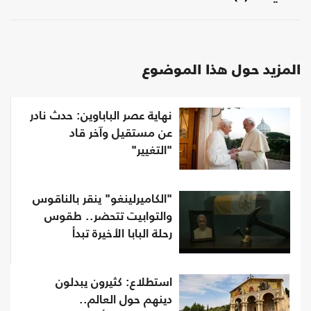
المزيد حول هذا الموضوع
نهاية عصر الباباوين: حدث نادر
عن مستقيل وآخر قاد
"التغيير"
"الكاميرلينغو" ينقر بالناقوس
والتوابيت تتحضر.. طقوس
رحلة البابا الأخيرة تبدأ
استطلاع: كثيرون يبدلون
دينهم حول العالم..