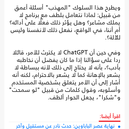
ويطرح هذا السلوك "المهذب" أسئلة أعمق
من قبيل: لماذا نتعامل بلطف مع برنامج لا
يملك مشاعر؟ وهل يؤثر ذلك فعلًا على أدائه؟
أم أننا، في الواقع، نفعل ذلك لأنفسنا وليس
للآلة؟.
وفي حين أن ChatGPT لا يكترث للأمر، قائلا
ردا على سؤالنا إذا ما كان يفضل أن نخاطبه
بأدب؟، بأنه لا يحتاج إلى ذلك لأنه ببساطة لا
يشعر بالإهانة كما لا يشعر بالاحترام، لكنه أنه
أشار إلى أن الأمر يتعلق بشخصية المستخدم
وأسلوبه، وقول كلمات من قبيل "لو سمحت"
و"شكرا"، يجعل الحوار ألطف.
اقرأ أيضا:
نهاية عصر الباباوين: حدث نادر عن مستقيل وآخر