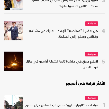
3
التويجري يرد على أكاديمي إماراتي هاجم "اتفاق
مكة".. "اللي اختشوا ماتوا"
سياسة
4
هل يحكم الـ"صراصير" الهند؟.. نخبرك عن مشاهير
وفنانين وصلوا إلى السلطة
سياسة
5
اندلاع حريق في منشأة تابعة لشركة أرامكو في جازان
قرب اليمن
الأكثر قراءة في أسبوع
سياسة
1
قيادات بـ "البوليساريو" تفتح باب النقاش حول مقترح