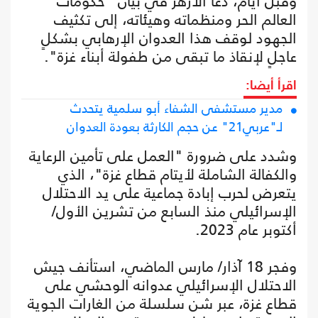
وقبل أيام، دعا الأزهر في بيان "حكومات
العالم الحر ومنظماته وهيئاته، إلى تكثيف
الجهود لوقف هذا العدوان الإرهابي بشكلٍ
عاجلٍ لإنقاذ ما تبقى من طفولة أبناء غزة".
اقرأ أيضا:
مدير مستشفى الشفاء أبو سلمية يتحدث
لـ"عربي21" عن حجم الكارثة بعودة العدوان
وشدد على ضرورة "العمل على تأمين الرعاية
والكفالة الشاملة لأيتام قطاع غزة"، الذي
يتعرض لحرب إبادة جماعية على يد الاحتلال
الإسرائيلي منذ السابع من تشرين الأول/
أكتوبر عام 2023.
وفجر 18 آذار/ مارس الماضي، استأنف جيش
الاحتلال الإسرائيلي عدوانه الوحشي على
قطاع غزة، عبر شن سلسلة من الغارات الجوية