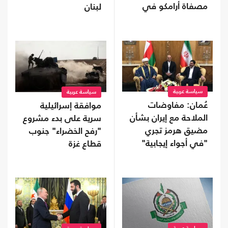
مصفاة أرامكو في
لبنان
جازان
سياسة عربية
سياسة عربية
عُمان: مفاوضات
موافقة إسرائيلية
الملاحة مع إيران بشأن
سرية على بدء مشروع
مضيق هرمز تجري
"رفح الخضراء" جنوب
"في أجواء إيجابية"
قطاع غزة