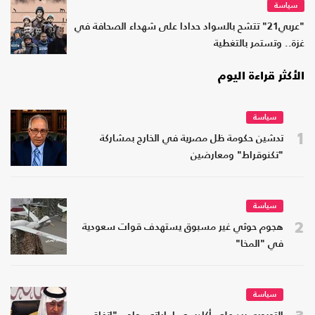
سياسة
"عربي21" تتشح بالسواد حدادا على شهداء الصحافة في
غزة.. وتستمر بالتغطية
الأكثر قراءة اليوم
سياسة
1
تدشين حكومة ظل مصرية في الخارج بمشاركة
"تكنوقراط" ومعارضين
سياسة
2
هجوم حوثي غير مسبوق يستهدف قوات سعودية
في "المخا"
سياسة