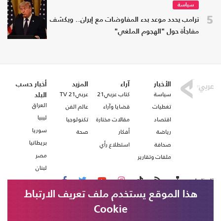
سياسة
5
ترامب يحدد موعد بدء المفاوضات مع إيران.. ويكشف
مفاجأة حول "الهجوم الملغي"
الأخبار
آراء
المزيد
أخبار حسب
سياسة
كتاب عربي21
عربي21 TV
البلد
العراق
تغطيات
قضايا وآراء
عالم الفن
ليبيا
اقتصاد
مقالات مختارة
تكنولوجيا
سوريا
رياضة
أفكار
صحة
بريطانيا
صحافة
استطلاع رأي
مصر
ملفات وتقارير
لبنان
تابعنا على
هذا الموقع يستخدم ملف تعريف الارتباط
Cookie
من نحن