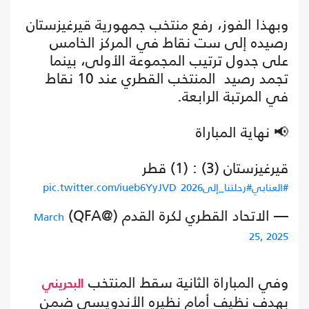
وبهذا الفوز، رفع منتخب جمهورية قيرغيزستان
رصيده إلى ست نقاط في المركز الخامس
على جدول ترتيب المجموعة الأولى، بينما
تجمد رصيد المنتخب القطري عند 10 نقاط
في المرتبة الرابعة.
📢 نهاية المباراة
قيرغيزستان (3) : (1) قطر
#العنابي
#رحلتنا_إلى2026
pic.twitter.com/iueb6YyJVD
— الاتحاد القطري لكرة القدم (@QFA)
March
25, 2025
وفي المباراة الثانية سقط المنتخب
البحريني
بهدف نظيف أمام نظيره الأندويسي ضمن