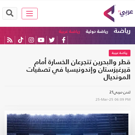
رياضة
رياضة دولية
رياضة عربية
رياضة عربية
قطر والبحرين تتجرعان الخسارة أمام
قيرغيزستان وإندونيسيا في تصفيات
المونديال
لندن-عربي21
25-Mar-25
06:09 PM