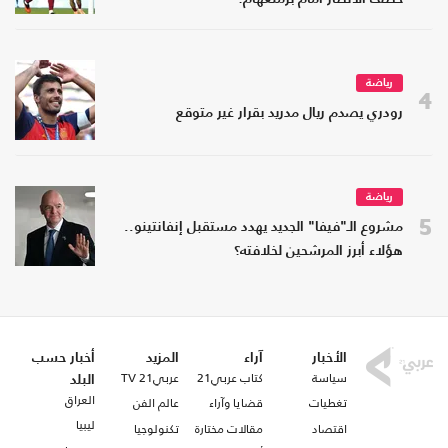
رياضة
4
رودري يصدم ريال مدريد بقرار غير متوقع
رياضة
5
مشروع الـ"فيفا" الجديد يهدد مستقبل إنفانتينو..
هؤلاء أبرز المرشحين لخلافته؟
الأخبار
آراء
المزيد
أخبار حسب
سياسة
كتاب عربي21
عربي21 TV
البلد
العراق
تغطيات
قضايا وآراء
عالم الفن
ليبيا
اقتصاد
مقالات مختارة
تكنولوجيا