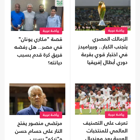
رياضة عربية
رياضة عربية
الزمالك المصري
قصة "مكاري يونان"
يتجنب الكبار.. وبيراميدز
في مصر.. هل رفضه
في اختبار قوي بقرعة
فريق كرة قدم بسبب
دوري أبطال إفريقيا
ديانته؟
رياضة عربية
رياضة عربية
تعرف على التصنيف
مرتضى منصور يفتح
العالمي للمنتخبات
النار على حسام حسن
العربية بعد مونديال
و"زيكو" بسبب