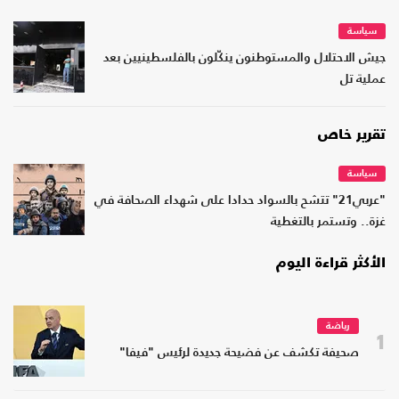
سياسة
جيش الاحتلال والمستوطنون ينكّلون بالفلسطينيين بعد
عملية تل
تقرير خاص
سياسة
"عربي21" تتشح بالسواد حدادا على شهداء الصحافة في
غزة.. وتستمر بالتغطية
الأكثر قراءة اليوم
رياضة
1
صحيفة تكشف عن فضيحة جديدة لرئيس "فيفا"