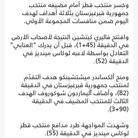
وخسر منتخب قطر أمام مضيفه منتخب
جمهورية قيرغيزستان بثلاثة أهداف لهدف
اليوم ضمن منافسات المجموعة الأولى.
وافتتح فاليري كيتشين النتيجة لأصحاب الأرض
في الدقيقة (45+1)، قبل أن يدرك "العنابي"
التعادل بواسطة لاعبه لوكاس مينديز في
الدقيقة (52).
ومنح ألكساندر ميشتشينكو هدف التقدّم
لمنتخب جمهورية قيرغيزستان في الدقيقة
(82)، وأضاف آليماردون شوكوروف الهدف
الثالث للمنتخب المضيف في الدقيقة
(90+3).
وشهدت المواجهة طرد مدافع منتخب قطر
لوكاس مينديز في الدقيقة (55).