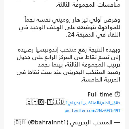
منافسات المجموعة الثالثة.
وفرض أولي تير هار روميني نفسه نجماً
للمواجهة بتوقيعه على الهدف الوحيد في
اللقاء في الدقيقة 24.
وبهذه النتيجة رفع منتخب إندونيسيا رصيده
إلى تسع نقاط في المركز الرابع على جدول
ترتيب المجموعة الثالثة، بينما تجمد
رصيد المنتخب البحريني عند ست نقاط في
المرتبة الخامسة.
Full time ⏱️
🇧🇭0️⃣-1️⃣🇮🇩
#حقق_الحلم
#المنتخب_البحريني
pic.twitter.com/2Nz6EOi49T
— المنتخب البحريني 🇧🇭 (@bahrainnt1)