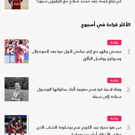
كم تبلغ قيمة عقد محمد صلاح مع طرابزون سبور؟
الأكثر قراءة في أسبوع
رياضة
1
ميسي يظهر مع إنتر ميامي لأول مرة بعد المونديال..
وسواريز يواصل التألق
رياضة
2
وفاة لاعبة كرة قدم مغربية أثناء محاولتها الوصول
سباحة إلى سبتة
رياضة
3
من هو حمزة عبد الكريم نجم برشلونة الشاب الذي
خطف الأنظار أمام برمنغهام؟