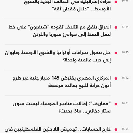
17:22
قراءة إسرائيلية في التحالف الجديد بالشرق
الأوسط.. "دليل فقدان ثقة"
17:14
العراق يتفق مع ائتلاف تقوده "شيفرون" على خط
لنقل النفط إلى موانئ سوريا والأردن
16:45
هل تتحول صراعات أوكرانيا والشرق الأوسط وتايوان
إلى حرب عالمية واحدة؟
16:12
المركزي المصري يقترض 145 مليار جنيه عبر طرح
أذون خزانة للبيع بفائدة مرتفعة
16:01
"معاريف": إقالات عناصر الموساد ليست سوى
ستار دخاني.. ماذا يحدث؟
15:54
خارج الحسابات.. تهميش اللاجئين الفلسطينيين في