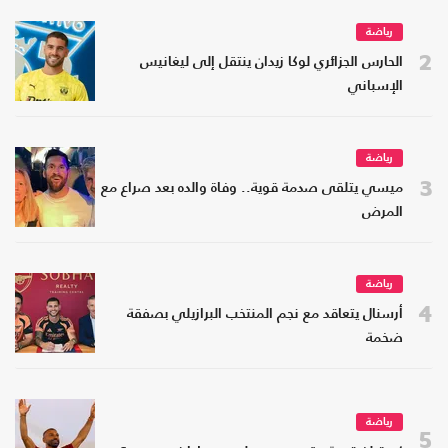
رياضة
2
الحارس الجزائري لوكا زيدان ينتقل إلى ليغانيس
الإسباني
رياضة
3
ميسي يتلقى صدمة قوية.. وفاة والده بعد صراع مع
المرض
رياضة
4
أرسنال يتعاقد مع نجم المنتخب البرازيلي بصفقة
ضخمة
رياضة
5