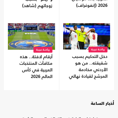
2026 (إنفوغراف)
زوجاتهم (شاهد)
رياضة عربية
رياضة عربية
دخل التحكيم بسبب
أرقام لافتة.. هذه
شقيقته.. من هو
مكافآت المنتخبات
الأردني مخادمة
العربية في كأس
المرشح لقيادة نهائي
العالم 2026
المونديال؟
أخبار الساعة