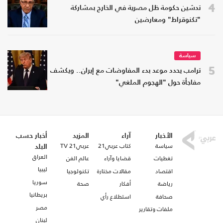
4
تدشين حكومة ظل مصرية في الخارج بمشاركة
"تكنوقراط" ومعارضين
سياسة
5
ترامب يحدد موعد بدء المفاوضات مع إيران.. ويكشف
مفاجأة حول "الهجوم الملغي"
الأخبار
آراء
المزيد
أخبار حسب
سياسة
كتاب عربي21
عربي21 TV
البلد
العراق
تغطيات
قضايا وآراء
عالم الفن
ليبيا
اقتصاد
مقالات مختارة
تكنولوجيا
سوريا
رياضة
أفكار
صحة
بريطانيا
صحافة
استطلاع رأي
مصر
ملفات وتقارير
لبنان