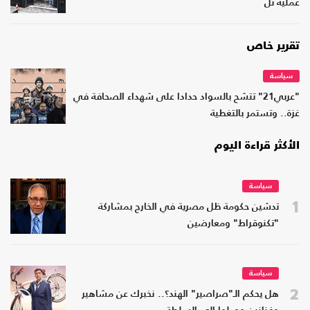
عملية تل
تقرير خاص
سياسة
"عربي21" تتشح بالسواد حدادا على شهداء الصحافة في
غزة.. وتستمر بالتغطية
الأكثر قراءة اليوم
سياسة
1
تدشين حكومة ظل مصرية في الخارج بمشاركة
"تكنوقراط" ومعارضين
سياسة
2
هل يحكم الـ"صراصير" الهند؟.. نخبرك عن مشاهير