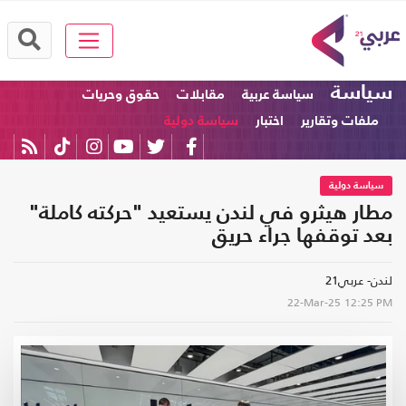
سياسة
سياسة عربية
مقابلات
حقوق وحريات
ملفات وتقارير
اختبار
سياسة دولية
سياسة دولية
مطار هيثرو في لندن يستعيد "حركته كاملة"
بعد توقفها جراء حريق
لندن- عربي21
22-Mar-25
12:25 PM