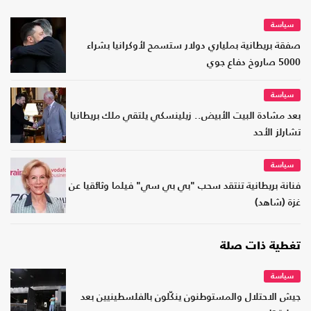
سياسة
صفقة بريطانية بملياري دولار ستسمح لأوكرانيا بشراء
5000 صاروخ دفاع جوي
سياسة
بعد مشادة البيت الأبيض.. زيلينسكي يلتقي ملك بريطانيا
تشارلز الأحد
سياسة
فنانة بريطانية تنتقد سحب "بي بي سي" فيلما وثائقيا عن
غزة (شاهد)
تغطية ذات صلة
سياسة
جيش الاحتلال والمستوطنون ينكّلون بالفلسطينيين بعد