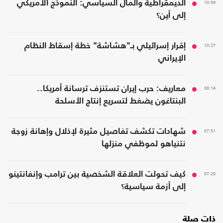
10:59
الديمقراطية والمال السياسي: النموذج الأمريكي
إلى أين؟
10:27
إقرار إسرائيلي بـ"هشاشة" خطة إسقاط النظام
الإيراني
08:14
معاريف: حرب إيران تستنزف ترسانة أمريكا..
البنتاغون يضغط لتسريع إنتاج الأسلحة
07:51
شهادات تكشف تفاصيل مثيرة لإذلال وإهانة زوجة
نتنياهو لموظفي منزلها
07:20
كيف تحولت العلاقة الشخصية بين ترامب وإنفانتينو
إلى أزمة سياسية؟
ذات صلة