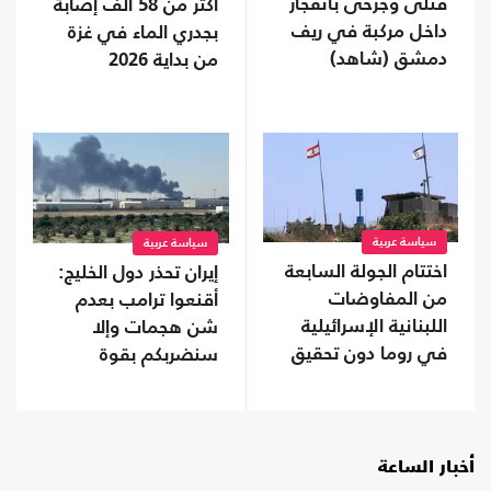
قتلى وجرحى بانفجار
أكثر من 58 ألف إصابة
داخل مركبة في ريف
بجدري الماء في غزة
دمشق (شاهد)
من بداية 2026
سياسة عربية
سياسة عربية
اختتام الجولة السابعة
إيران تحذر دول الخليج:
من المفاوضات
أقنعوا ترامب بعدم
اللبنانية الإسرائيلية
شن هجمات وإلا
في روما دون تحقيق
سنضربكم بقوة
تقدم
أخبار الساعة