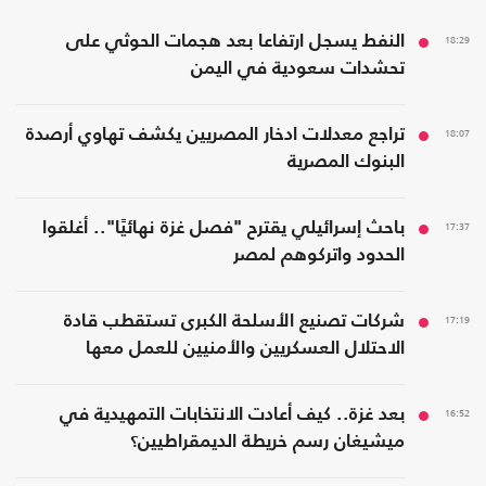
18:29
النفط يسجل ارتفاعا بعد هجمات الحوثي على
تحشدات سعودية في اليمن
18:07
تراجع معدلات ادخار المصريين يكشف تهاوي أرصدة
البنوك المصرية
17:37
باحث إسرائيلي يقترح "فصل غزة نهائيًا".. أغلقوا
الحدود واتركوهم لمصر
17:19
شركات تصنيع الأسلحة الكبرى تستقطب قادة
الاحتلال العسكريين والأمنيين للعمل معها
16:52
بعد غزة.. كيف أعادت الانتخابات التمهيدية في
ميشيغان رسم خريطة الديمقراطيين؟