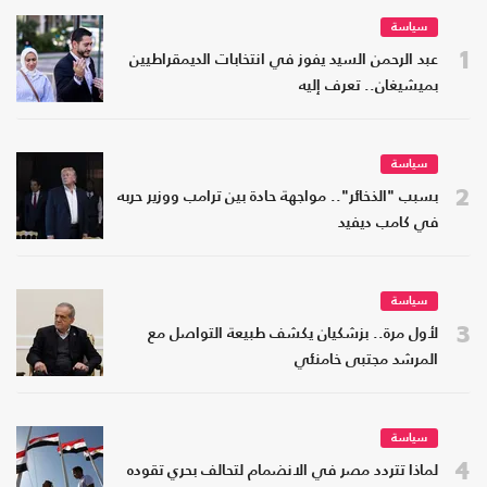
سياسة
1
عبد الرحمن السيد يفوز في انتخابات الديمقراطيين
بميشيغان.. تعرف إليه
سياسة
2
بسبب "الذخائر".. مواجهة حادة بين ترامب ووزير حربه
في كامب ديفيد
سياسة
3
لأول مرة.. بزشكيان يكشف طبيعة التواصل مع
المرشد مجتبى خامنئي
سياسة
4
لماذا تتردد مصر في الانضمام لتحالف بحري تقوده