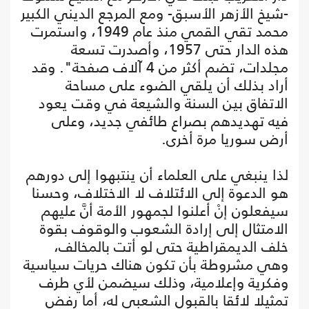
-شيخ الأزهر الأسبق- ومع المرجع الديني الكبير
محمد تقي القمي منذ عام 1949، واستمرت
هذه الدار حتى 1957، وأصدرت تسعة
مجلدات، تضم أكثر من 4 آلاف صفحة". وقد
أراد بذلك أن يلقي الضوء على مساحة
الاتفاق بين السنة والشيعة في وقت يعود
فيه تهديدهم بصراع طائفي جديد، وعلى
أرض سوريا مرة أخرى.
لذا ينبغي على العلماء أن ينتبهوا إلى دورهم
هو الدعوة إلى الائتلاف لا الاختلاف، وحسنا
سيفعلون إنْ أعلنوا لجمهور الأمة أنَّ عليهم
الامتثال إلى إرادة الشعوب والوقوف بقوة
خلف الديمقراطية حتى لو أتت بالمخالف،
وهي مشروطة بأن تكون هناك حريات سياسية
وفكرية وإعلامية، وذلك سيضمن لأي طرف
تمثيلا لائقا بالقبول الشعبي له، أما رفض