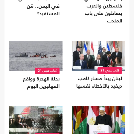
فلسطين والعرب
في اليمن.. مَن
يتقاتلون على باب
المستفيد؟
المندب
كتاب عربي 21
كتاب عربي 21
لبنان يبدأ مسار كامب
رحلة الهجرة وواقع
ديفيد بالأخطاء نفسها
المهاجرين اليوم