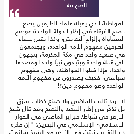
للصهاينة
المواطنة الذي يقبله علماء الطرفين يضع
جميع الفرقاء في إطار الدولة الواحدة موضع
المساواة وإلزام التعايش، وكذا يقبل علماء
الطرفين مفهوم الأمة الواحدة، ويجتمعون
في صعيد واحد في مكة المكرمة، يتجهون
إلى قبلة واحدة ويتبعون نبيّا واحدا ومصحفا
واحدا، فإذا قبلوا المواطنة، وهي مفهوم
سياسي، فكيف يصدرون عن مفهوم الأمة
الواحدة وهو مفهوم دين؟!
لا نريد تأليب الماضي ولا صنع خطاب يمزق،
بل نذكِّر في إطار المحبة والنصح وقد قال شيخ
الأزهر في شباط/ فبراير الماضي في الحوار
الإسلامي- الإسلامي في البحرين: "إن فكرة
دار التقريب نبتت في الأزهر مع الشيخ شلتوت