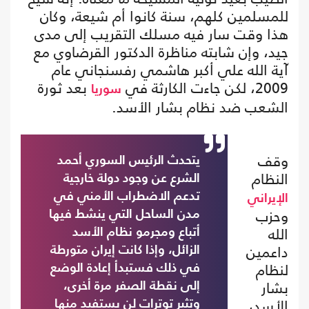
للمسلمين كلهم، سنة كانوا أم شيعة، وكان
هذا وقت سار فيه مسلك التقريب إلى مدى
جيد، وإن شابته مناظرة الدكتور القرضاوي مع
آية الله علي أكبر هاشمي رفسنجاني عام
2009، لكن جاءت الكارثة في
بعد ثورة
سوريا
الشعب ضد نظام بشار الأسد.
وقف
يتحدث الرئيس السوري أحمد
النظام
الشرع عن وجود دولة خارجية
تدعم الاضطراب الأمني في
الإيراني
وحزب
مدن الساحل التي ينشط فيها
الله
أتباع ومجرمو نظام الأسد
داعمين
الزائل، وإذا كانت إيران متورطة
لنظام
في ذلك فستبدأ إعادة الوضع
بشار
إلى نقطة الصفر مرة أخرى،
الأسد،
وتثير توترات لن يستفيد منها