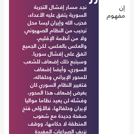
إن
نجد مسار إفشال التجربة
مفهوم
السورية يتفق عليه الأعداء،
فحزب الله وإيران ليسا محل
ترحيب من النظام الصهيوني
ولا من أنظمة الإقليم،
والعكس بالعكس، لكن الجميع
اتفق على إفشال سوريا.
وسيتبع ذلك إضعاف للشعب
السوري، وأيضا إضعاف
للمحور الإيراني وحلفائه،
فتغيير النظام السوري كان
بغرض إضعاف هذا المحور،
وفشله لن يعيد نظاما مواليا
لإيران وحلفائها، فالأوْلى فتح
صفحة جديدة مع شعوب
المنطقة لا حكامها، ووقف
نزيف الصراعات المفيدة