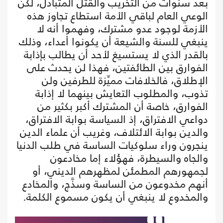
بعد سنوات من التخريب والقتل المتبادل، لكن
الوعي العام لباقي الأمة استطاع تجاوز هذه
الأزمة لوجود عدو مشترك، وفهموا أنه لا
ينبغي للسنة والشيعة أن يكونوا أعداء، وذلك
بالقدر الذي لا يستسيغ لأحد أن يطالب بإذابة
الفوارق بين الطائفتين، فهذا لن يحدث على
الإطلاق، فالخلافات مميِّزة للطرفين ولن
تذوب، والمطلوب التعايش بينهما لا إذابة
الفوارق، خاصة أن المشترك أكبر بكثير من
دواعي الافتراق، إذ السياسة بوابة الافتراق،
والدين بوابة الائتلاف، وغريب أن علماء الدين
ينجرون وراء سلوكيات الساسة في طلب الدنيا
والجاه والسيطرة، فهؤلاء إما مخادعون
لجمهورهم المطمئن لمظهرهم الديني، أو
أنهم مخدوعون من الساسة وسذَّج، والمخادع
والمخدوع لا ينبغي أن يكون مسموع الكلمة.