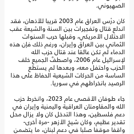
الصهيوني.
كان درْس العراق عام 2003 قريبا للأذهان، فقد
اندلع قتال وتفجيرات بين السنة والشيعة عقب
الاحتلال الأمريكي، وقبلها حرب السنوات
الثماني بين العراق وإيران، ورغم ذلك فإن هذه
الدماء لم تكن عائقا عند قتال حزب الله
لإسرائيل عام 2006، واصطفَّ الجميع خلف
الحزب واحتفل معه، وبعدها لم يستطع
الساسة من الحركات الشيعية الحفاظ على هذا
الرصيد بانخراطهم في سوريا.
جاء طوفان الأقصى عام 2023، وانخرط حزب
الله والمقاومتان العراقية واليمنية وإيران في
دعم فلسطين، وهذا التدخل كان ولا يزال محل
تقدير عظيم، وكان شيخ الأزهر -مرة أخرى-
واقفا موقفا صلبا في دعم لبنان، ما يتضمن