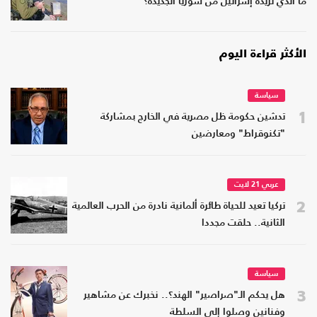
ما الذي تريده إسرائيل من سوريا الجديدة؟
الأكثر قراءة اليوم
سياسة
1
تدشين حكومة ظل مصرية في الخارج بمشاركة
"تكنوقراط" ومعارضين
عربي 21 لايت
2
تركيا تعيد للحياة طائرة ألمانية نادرة من الحرب العالمية
الثانية.. حلقت مجددا
سياسة
3
هل يحكم الـ"صراصير" الهند؟.. نخبرك عن مشاهير
وفنانين وصلوا إلى السلطة