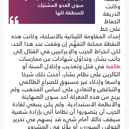
وكانت
سوى العدو المشترك
الذريعة
للمنطقة كلها
الحفاظ
على خط
إمداد المقاومة اللبنانية بالأسلحة، وكانت هذه
النقطة ممكنة التفهُّم إن وقفت عند هذا الحد،
لكن انخراط الحزب والإيرانيين في القتال إلى
جانب بشار، وتداوُل شهادات عن ممارسات
في قتل وتعذيب وإذلال السنة أو
طائفية
الثائرين على نظام بشار، أحدث ذلك شرخا
واسعا وإذكاء غير مسبوق للصراع الطائفي
والتباغض والتعادي على أساس المذهب، ولم
يربح من هذه المعركة أحد سوى الصهاينة
والأنظمة الاستبدادية. ولم يكن ينبغي لقادة
الحزب أن يتصوروا أن نظاما أتى بإرادة شعبية
سيقف حائلا أمام شيء قد يُسهم في تحرير
الجولان السوري، أو يؤثر في المشروع