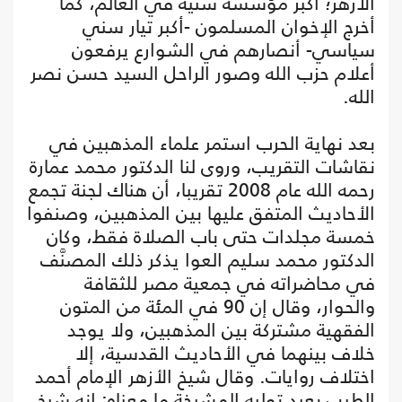
الأزهر؛ أكبر مؤسسة سُنية في العالم، كما
أخرج الإخوان المسلمون -أكبر تيار سني
سياسي- أنصارهم في الشوارع يرفعون
أعلام حزب الله وصور الراحل السيد حسن نصر
الله.
بعد نهاية الحرب استمر علماء المذهبين في
نقاشات التقريب، وروى لنا الدكتور محمد عمارة
رحمه الله عام 2008 تقريبا، أن هناك لجنة تجمع
الأحاديث المتفق عليها بين المذهبين، وصنفوا
خمسة مجلدات حتى باب الصلاة فقط، وكان
الدكتور محمد سليم العوا يذكر ذلك المصنَّف
في محاضراته في جمعية مصر للثقافة
والحوار، وقال إن 90 في المئة من المتون
الفقهية مشتركة بين المذهبين، ولا يوجد
خلاف بينهما في الأحاديث القدسية، إلا
اختلاف روايات. وقال شيخ الأزهر الإمام أحمد
الطيب بعيد توليه المشيخة ما معناه: إنه شيخ