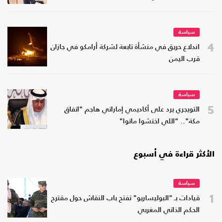
سياسة
4
اندلاع حريق في منشأة تابعة لشركة أرامكو في جازان
قرب اليمن
سياسة
5
التويجري يرد على أكاديمي إماراتي هاجم "اتفاق
مكة".. "اللي اختشوا ماتوا"
الأكثر قراءة في أسبوع
سياسة
1
قيادات بـ "البوليساريو" تفتح باب النقاش حول مقترح
الحكم الذاتي المغربي