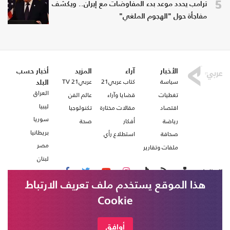
5
ترامب يحدد موعد بدء المفاوضات مع إيران.. ويكشف
مفاجأة حول "الهجوم الملغي"
الأخبار
آراء
المزيد
أخبار حسب
سياسة
كتاب عربي21
عربي21 TV
البلد
العراق
تغطيات
قضايا وآراء
عالم الفن
ليبيا
اقتصاد
مقالات مختارة
تكنولوجيا
سوريا
رياضة
أفكار
صحة
بريطانيا
صحافة
استطلاع رأي
مصر
ملفات وتقارير
لبنان
تابعنا على
هذا الموقع يستخدم ملف تعريف الارتباط
Cookie
من نحن
اتصل بنا
أوافق
شروط الاستخدام