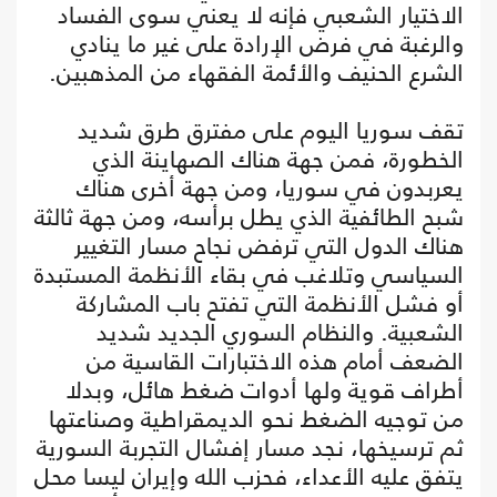
الاختيار الشعبي فإنه لا يعني سوى الفساد
والرغبة في فرض الإرادة على غير ما ينادي
الشرع الحنيف والأئمة الفقهاء من المذهبين.
تقف سوريا اليوم على مفترق طرق شديد
الخطورة، فمن جهة هناك الصهاينة الذي
يعربدون في سوريا، ومن جهة أخرى هناك
شبح الطائفية الذي يطل برأسه، ومن جهة ثالثة
هناك الدول التي ترفض نجاح مسار التغيير
السياسي وتلاغب في بقاء الأنظمة المستبدة
أو فشل الأنظمة التي تفتح باب المشاركة
الشعبية. والنظام السوري الجديد شديد
الضعف أمام هذه الاختبارات القاسية من
أطراف قوية ولها أدوات ضغط هائل، وبدلا
من توجيه الضغط نحو الديمقراطية وصناعتها
ثم ترسيخها، نجد مسار إفشال التجربة السورية
يتفق عليه الأعداء، فحزب الله وإيران ليسا محل