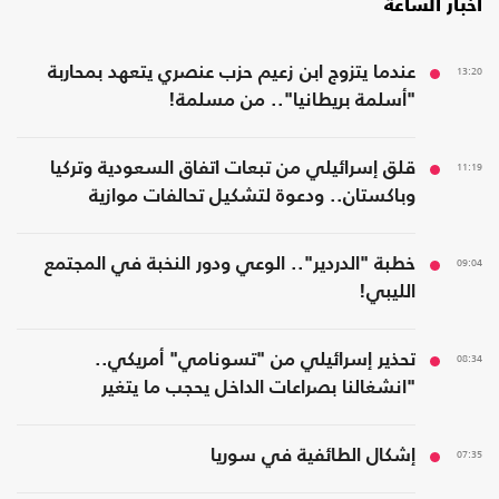
أخبار الساعة
13:20
عندما يتزوج ابن زعيم حزب عنصري يتعهد بمحاربة
"أسلمة بريطانيا".. من مسلمة!
11:19
قلق إسرائيلي من تبعات اتفاق السعودية وتركيا
وباكستان.. ودعوة لتشكيل تحالفات موازية
09:04
خطبة "الدردير".. الوعي ودور النخبة في المجتمع
الليبي!
08:34
تحذير إسرائيلي من "تسونامي" أمريكي..
"انشغالنا بصراعات الداخل يحجب ما يتغير
بواشنطن"
07:35
إشكال الطائفية في سوريا