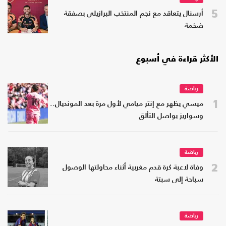
5
أرسنال يتعاقد مع نجم المنتخب البرازيلي بصفقة
ضخمة
الأكثر قراءة في أسبوع
رياضة
1
ميسي يظهر مع إنتر ميامي لأول مرة بعد المونديال..
وسواريز يواصل التألق
رياضة
2
وفاة لاعبة كرة قدم مغربية أثناء محاولتها الوصول
سباحة إلى سبتة
رياضة