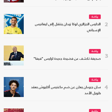
رياضة
2
الحارس الجزائري لوكا زيدان ينتقل إلى ليغانيس
الإسباني
رياضة
3
صحيفة تكشف عن فضيحة جديدة لرئيس "فيفا"
رياضة
4
سان جيرمان يعلن عن ضم ماغنيس أكليوش بعقد
طويل الأمد
رياضة