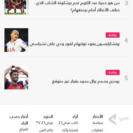
3
من هو حمزة عبد الكريم نجم برشلونة الشاب الذي
خطف الأنظار أمام برمنغهام؟
رياضة
4
ريتشارليسون يقود توتنهام لفوز ودي على تشيلسي
رياضة
5
رودري يصدم ريال مدريد بقرار غير متوقع
الأخبار
آراء
المزيد
أخبار حسب
سياسة
كتاب عربي21
عربي21 TV
البلد
العراق
تغطيات
قضايا وآراء
عالم الفن