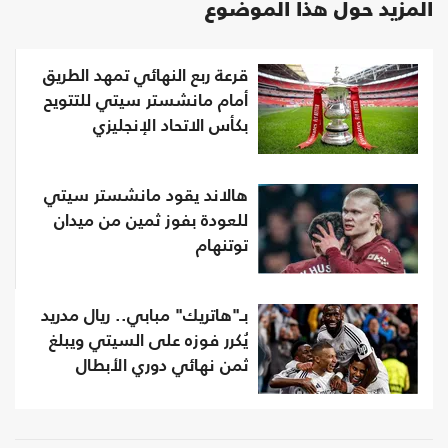
المزيد حول هذا الموضوع
قرعة ربع النهائي تمهد الطريق
أمام مانشستر سيتي للتتويح
بكأس الاتحاد الإنجليزي
هالاند يقود مانشستر سيتي
للعودة بفوز ثمين من ميدان
توتنهام
بـ"هاتريك" مبابي.. ريال مدريد
يُكرر فوزه على السيتي ويبلغ
ثمن نهائي دوري الأبطال