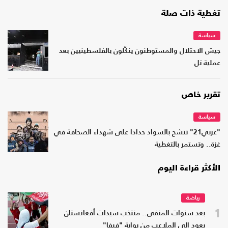
تغطية ذات صلة
سياسة
جيش الاحتلال والمستوطنون ينكّلون بالفلسطينيين بعد
عملية تل
تقرير خاص
سياسة
"عربي21" تتشح بالسواد حدادا على شهداء الصحافة في
غزة.. وتستمر بالتغطية
الأكثر قراءة اليوم
رياضة
1
بعد سنوات المنفى.. منتخب سيدات أفغانستان
يعود إلى الملاعب من بوابة "فيفا"