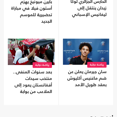
الحارس الجزائري لوكا
بايرن ميونيخ يهزم
زيدان ينتقل إلى
أستون فيلا في مباراة
ليغانيس الإسباني
تحضيرية للموسم
الجديد
رياضة دولية
رياضة دولية
سان جيرمان يعلن عن
بعد سنوات المنفى..
ضم ماغنيس أكليوش
منتخب سيدات
بعقد طويل الأمد
أفغانستان يعود إلى
الملاعب من بوابة
"فيفا"