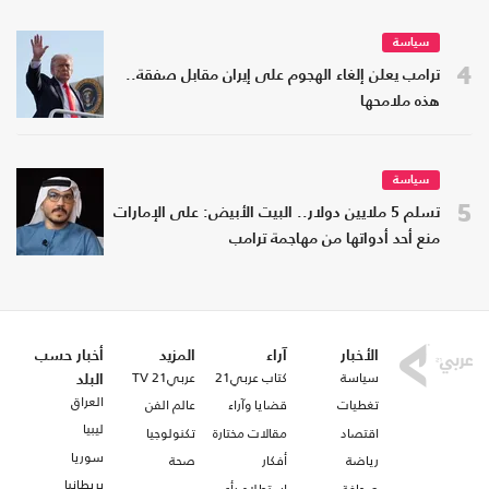
سياسة
4
ترامب يعلن إلغاء الهجوم على إيران مقابل صفقة..
هذه ملامحها
سياسة
5
تسلم 5 ملايين دولار.. البيت الأبيض: على الإمارات
منع أحد أدواتها من مهاجمة ترامب
الأخبار
آراء
المزيد
أخبار حسب
سياسة
كتاب عربي21
عربي21 TV
البلد
العراق
تغطيات
قضايا وآراء
عالم الفن
ليبيا
اقتصاد
مقالات مختارة
تكنولوجيا
سوريا
رياضة
أفكار
صحة
بريطانيا
صحافة
استطلاع رأي