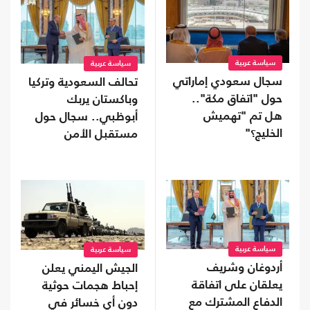
سياسة عربية
سياسة عربية
سجال سعودي إماراتي
تحالف السعودية وتركيا
حول "اتفاق مكة"..
وباكستان يربك
هل تم "تهميش
أبوظبي.. سجال حول
الخليج؟"
مستقبل الأمن
الخليجي
سياسة عربية
سياسة عربية
أردوغان وشريف
الجيش اليمني يعلن
يعلقان على اتفاقة
إحباط هجمات حوثية
الدفاع المشترك مع
دون أي خسائر في