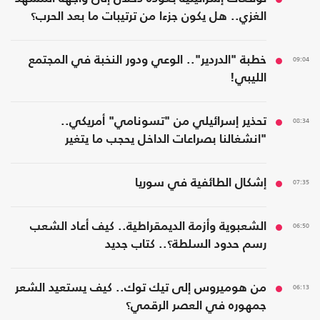
الغزي.. هل يكون جزءا من ترتيبات ما بعد الحرب؟
09:04
خطبة "الدردير".. الوعي ودور النخبة في المجتمع
الليبي!
08:34
تحذير إسرائيلي من "تسونامي" أمريكي..
"انشغالنا بصراعات الداخل يحجب ما يتغير
بواشنطن"
07:35
إشكال الطائفية في سوريا
06:50
الشعبوية وأزمة الديمقراطية.. كيف أعاد الشعب
رسم حدود السلطة؟.. كتاب جديد
06:13
من هوميروس إلى تيك توك.. كيف يستعيد الشعر
جمهوره في العصر الرقمي؟