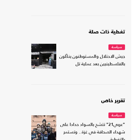
تغطية ذات صلة
سياسة
جيش الاحتلال والمستوطنون ينكّلون
بالفلسطينيين بعد عملية تل
تقرير خاص
سياسة
"عربي21" تتشح بالسواد حدادا على
شهداء الصحافة في غزة.. وتستمر
بالتغطية