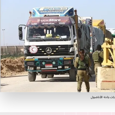
رات جادة- الأناضول