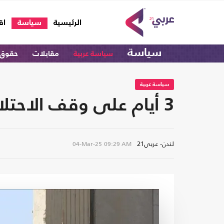
(current)
الرئيسية
سياسة
اق
سياسة
سياسة عربية
مقابلات
حقوق 
سياسة عربية
3 أيام على وقف الاحتلال إدخال المساعدات إلى غزة.. "ابتزاز رخيص"
لندن- عربي21
04-Mar-25
09:29 AM