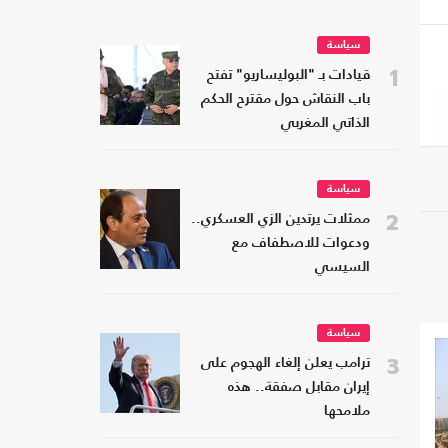
سياسة
1
قيادات بـ "البوليساريو" تفتح
باب النقاش حول مقترح الحكم
الذاتي المغربي
سياسة
2
ممثلات يرتدين الزي العسكري..
ودعوات للاصطفاف مع
السيسي
سياسة
3
ترامب يعلن إلغاء الهجوم على
إيران مقابل صفقة.. هذه
ملامحها