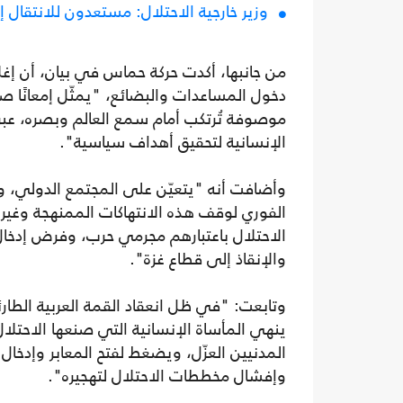
وزير خارجية الاحتلال: مستعدون للانتقال إ
من جانبها، أكدت حركة حماس في بيان، أن إغلا
دخول المساعدات والبضائع، "يمثّل إمعانًا صه
موصوفة تُرتكب أمام سمع العالم وبصره، عبر 
الإنسانية لتحقيق أهداف سياسية".
وأضافت أنه "يتعيّن على المجتمع الدولي، وا
الفوري لوقف هذه الانتهاكات الممنهجة وغير
الاحتلال باعتبارهم مجرمي حرب، وفرض إدخال ا
والإنقاذ إلى قطاع غزة".
وتابعت: "في ظل انعقاد القمة العربية الطار
ينهي المأساة الإنسانية التي صنعها الاحتلا
المدنيين العزّل، ويضغط لفتح المعابر وإدخال
وإفشال مخططات الاحتلال لتهجيره".