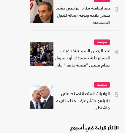
3
بعد اتفاقية مكة.. عراقجي يشيد
بجيش بلاده ويوجه رسالة للدول
الإسلامية
سياسة
4
عبد الرحمن السيد ينتقد غياب
الديمقراطية بمصر: لا أريد تمويل
نظام يفرض "قبضة خانقة" على
شعبه
سياسة
5
الولايات المتحدة تضغط على
نتنياهو بشأن غزة.. هذا ما تريده
واشنطن
الأكثر قراءة في أسبوع