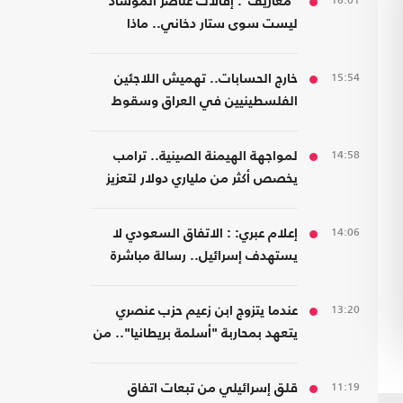
16:01
"معاريف": إقالات عناصر الموساد
ليست سوى ستار دخاني.. ماذا
يحدث؟
15:54
خارج الحسابات.. تهميش اللاجئين
الفلسطينيين في العراق وسقوط
المسؤولية المؤسسية
14:58
لمواجهة الهيمنة الصينية.. ترامب
يخصص أكثر من ملياري دولار لتعزيز
إنتاج المعادن الحيوية
14:06
إعلام عبري: : الاتفاق السعودي لا
يستهدف إسرائيل.. رسالة مباشرة
إلى إيران
13:20
عندما يتزوج ابن زعيم حزب عنصري
يتعهد بمحاربة "أسلمة بريطانيا".. من
مسلمة!
11:19
قلق إسرائيلي من تبعات اتفاق