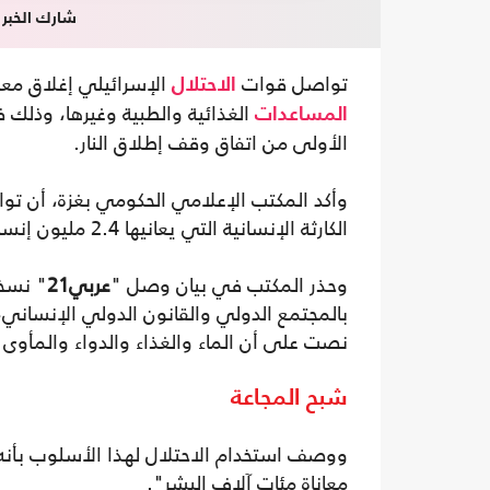
شارك الخبر
‏تواصل قوات
الإسرائيلي إغلاق معا
الاحتلال
الغذائية والطبية وغيرها، وذلك في
المساعدات
الأولى من اتفاق وقف إطلاق النار.
وأكد المكتب الإعلامي الحكومي بغزة، أن تو
الكارثة الإنسانية التي يعانيها 2.4 مليون إنسان داخل قطاع غزة.
وحذر المكتب في بيان وصل "
عربي21
" نسخة
بالمجتمع الدولي والقانون الدولي الإنساني،
نصت على أن الماء والغذاء والدواء والمأو
شبح المجاعة
ووصف استخدام الاحتلال لهذا الأسلوب بأنه
معاناة مئات آلاف البشر".