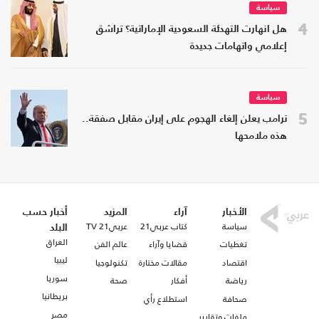
سياسة
4
هل انهارت التهدئة السعودية الإماراتية؟ تراشق
إعلامي واتهامات جديدة
سياسة
5
ترامب يعلن إلغاء الهجوم على إيران مقابل صفقة..
هذه ملامحها
الأخبار
آراء
المزيد
أخبار حسب
سياسة
كتاب عربي21
عربي21 TV
البلد
العراق
تغطيات
قضايا وآراء
عالم الفن
ليبيا
اقتصاد
مقالات مختارة
تكنولوجيا
سوريا
رياضة
أفكار
صحة
بريطانيا
صحافة
استطلاع رأي
مصر
ملفات وتقارير