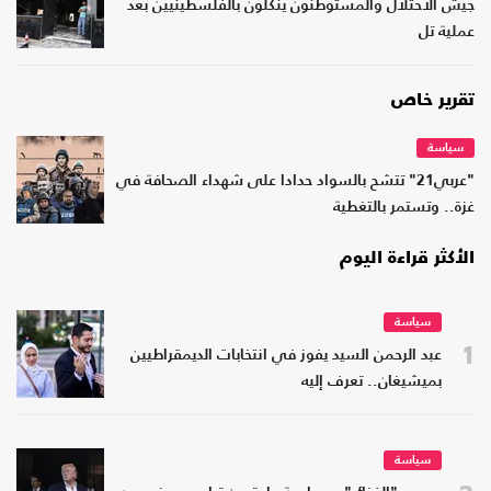
جيش الاحتلال والمستوطنون ينكّلون بالفلسطينيين بعد
عملية تل
تقرير خاص
سياسة
"عربي21" تتشح بالسواد حدادا على شهداء الصحافة في
غزة.. وتستمر بالتغطية
الأكثر قراءة اليوم
سياسة
1
عبد الرحمن السيد يفوز في انتخابات الديمقراطيين
بميشيغان.. تعرف إليه
سياسة