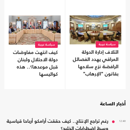
واسعا (شاهد)
سياسة عربية
سياسة عربية
ائتلاف إدارة الدولة
كيف انتهت مفاوضات
العراقي يهدد الفصائل
دولة الاحتلال ولبنان
الرافضة نزع سلاحها
قبل موعدها؟.. هذه
بقانون "الإرهاب"
كواليسها
أخبار الساعة
12:40
رغم تراجع الإنتاج.. كيف حققت أرامكو أرباحا قياسية
وسط اضطرابات الخليج؟