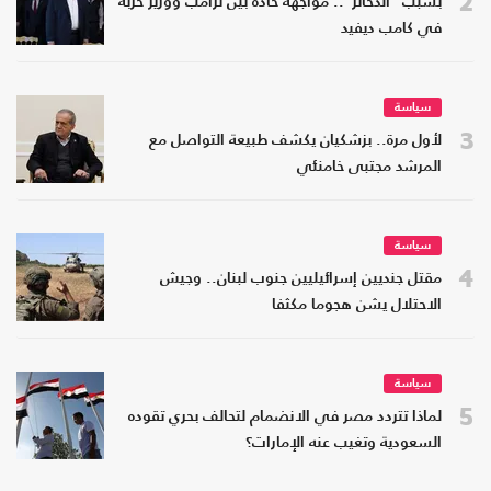
2
بسبب "الذخائر".. مواجهة حادة بين ترامب ووزير حربه
في كامب ديفيد
سياسة
3
لأول مرة.. بزشكيان يكشف طبيعة التواصل مع
المرشد مجتبى خامنئي
سياسة
4
مقتل جنديين إسرائيليين جنوب لبنان.. وجيش
الاحتلال يشن هجوما مكثفا
سياسة
5
لماذا تتردد مصر في الانضمام لتحالف بحري تقوده
السعودية وتغيب عنه الإمارات؟