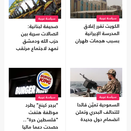
سياسة عربية
سياسة عربية
الكويت تقرر إغلاق
صحيفة لبنانية:
المدرسة الإيرانية
اتصالات سرية بين
بسبب هجمات طهران
حزب الله ودمشق
تمهد لاجتماع مرتقب
سياسة عربية
سياسة عربية
السعودية تعيّن قائدا
"برجر كينغ" يطرد
للتحالف البحري وتعلن
موظفة هتفت
انضمام دول جديدة
"فلسطين حرة"..
حصدت دعما ماليا