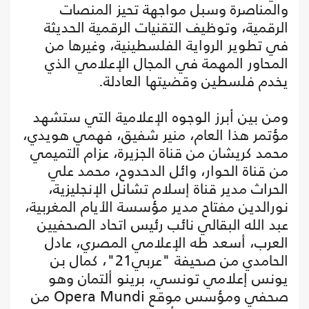
والمناصرة وسبل مواجهة تحيز المنصات
الرقمية، وتوظيف التقنيات الرقمية الحديثة
في تطوير الرواية الفلسطينية، وغيرها من
المحاور المهمة في المجال الإعلامي الذي
يخدم فلسطين وقضيتها العادلة.
ومن بين أبرز الوجوه الإعلامية التي ستشهد
مؤتمر هذا العام، منير شفيق، فهمي هويدي،
محمد كريشان من قناة الجزيرة، عزام التميمي
من قناة الحوار، وائل الدحدوح، محمد علي
الحراث مدير قناة إسلام تشانل الإنجليزية،
نورالدين مفتاح مدير مؤسسة الأيام المغربية،
عبد الله البقالي نائب رئيس اتحاد الصحفيين
العرب، أسعد طه الإعلامي المصري، عادل
الحامدي من صحيفة "عربي21"، كمال بن
يونس إعلامي تونسي، برينو ألتمان وهو
صحفي ومؤسس موقع Opera Mundi من