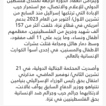
ويتزامن انعقاد الدورة الرابعة لمنتدى فلسطين
الدولي للإعلام والاتصال، مع استمرار حرب
الإبادة التي ترتكبها إسرائيل منذ السابع من
تشرين الأول/ أكتوبر من العام 2023 بدعم
أمريكي في قطاع غزة، خلفت أكثر من 157
ألف شهيد وجريح من الفلسطينيين، معظمهم
أطفال ونساء، وما يزيد على 11 ألف مفقود،
وسط دمار هائل ومجاعة قتلت عشرات
الأطفال والمسنين، في إحدى أسوأ الكوارث
الإنسانية بالعالم.
وأصدرت المحكمة الجنائية الدولية، في 21
تشرين الثاني/ نوفمبر الماضي، مذكرتي
اعتقال بحق رئيس الوزراء الإسرائيلي بنيامين
نتنياهو ووزير الدفاع السابق يوآف غالانت،
لارتكابهما جرائم حرب وجرائم ضد الإنسانية
بحق الفلسطينيين في غزة.