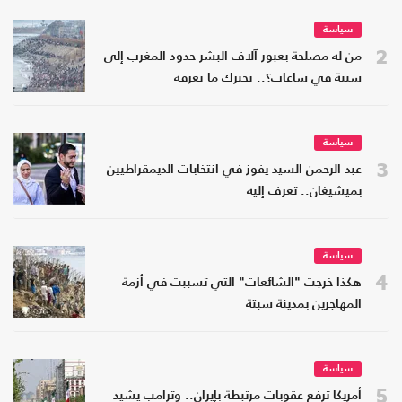
سياسة
2
من له مصلحة بعبور آلاف البشر حدود المغرب إلى
سبتة في ساعات؟.. نخبرك ما نعرفه
سياسة
3
عبد الرحمن السيد يفوز في انتخابات الديمقراطيين
بميشيغان.. تعرف إليه
سياسة
4
هكذا خرجت "الشائعات" التي تسببت في أزمة
المهاجرين بمدينة سبتة
سياسة
5
أمريكا ترفع عقوبات مرتبطة بإيران.. وترامب يشيد