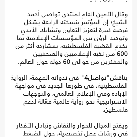
وقال الأمين العام لمنتدى تواصل أحمد
الشيخ؛ إن المؤتمر بنسخته الرابعة يشكل
فرصة كبيرة لتعزيز التعاون وتشابك الأيدي
وتوحيد الرؤى بين المؤسسات الإعلامية بما
يخدم القضية الفلسطينية، بمشاركة أكثر من
600 مـن نخبة الإعلاميين والصحفيين
والمفكرين من حوالي 60 دولة حول العالم.
يناقش"تواصل4" في ندواته المهمة، الرواية
الفلسطينية، في طورها الجديد في مواجهة
الإبادة وفي الإعلام العالمي، والتوجهات
الاستراتيجية نحو رواية عالمية فعّالة لدعم
فلسطين.
ويفتح المجال للحوار والنقاش وتبادل الأفكار
في ورشات عمل تخصصية، حول الضغط