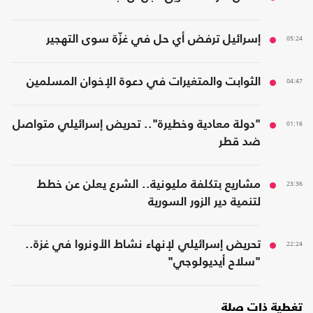
05:24
إسرائيل ترفض أي حل في غزّة سوى التهجير
04:47
الثوابت والمتغيرات في دعوة الإخوان المسلمين
01:16
"دولة معادية وخطيرة".. تحريض إسرائيلي متواصل
ضد قطر
23:36
مشاريع بتكلفة مليونية.. الشرع يعلن عن خطط
لتنمية دير الزور السورية
22:24
تحريض إسرائيلي لإنهاء نشاط الأونروا في غزة..
"سلاح أيديولوجي"
تغطية ذات صلة