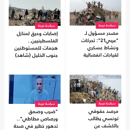
سياسة عربية
سياسة عربية
مصدر مسؤول لـ
إصابات وحرق لمنازل
"عربي21": تحركات
الفلسطينيين..
ونشاط عسكري
هجمات للمستوطنين
لقيادات انفصالية
جنوب الخليل (شاهد)
موالية للإمارات في
محافظة نفطية
سياسة عربية
سياسة عربية
مرصد حقوقي
"ضرب وصعق
تونسي يطالب
ورصاص مطاطي"..
بالكشف عن
تدهور خطير في صحة