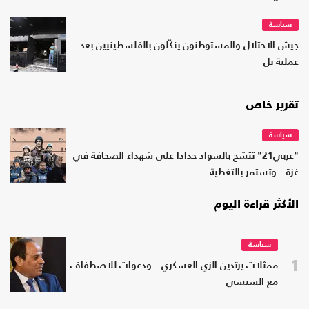
سياسة
جيش الاحتلال والمستوطنون ينكّلون بالفلسطينيين بعد
عملية تل
تقرير خاص
سياسة
"عربي21" تتشح بالسواد حدادا على شهداء الصحافة في
غزة.. وتستمر بالتغطية
الأكثر قراءة اليوم
سياسة
1
ممثلات يرتدين الزي العسكري.. ودعوات للاصطفاف
مع السيسي