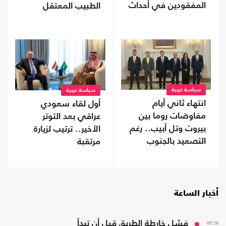
المفقودين في أحداث
الطبيب المعتقل
"سبتة"
حسام أبو صفقة
سياسة عربية
سياسة عربية
انتهاء ثاني أيام
أول لقاء سعودي
مفاوضات روما بين
عراقي بعد التوتر
بيروت وتل أبيب.. رغم
الأخير.. ترتيب لزيارة
التصعيد بالجنوب
مرتقبة
أخبار الساعة
05:26
فشل خارطة الطريق قبل أن تبدأ