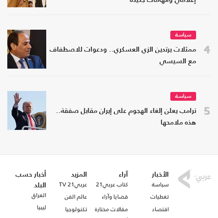
إعلامي واتهامات جديدة
سياسة
4
ممثلات يرتدين الزي العسكري.. ودعوات للاصطفاف
مع السيسي
سياسة
5
ترامب يعلن إلغاء الهجوم على إيران مقابل صفقة..
هذه ملامحها
الأخبار
آراء
المزيد
أخبار حسب
سياسة
كتاب عربي21
عربي21 TV
البلد
العراق
تغطيات
قضايا وآراء
عالم الفن
ليبيا
اقتصاد
مقالات مختارة
تكنولوجيا