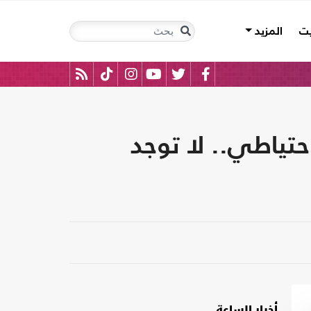
يت
المزيد
حتياطي.. لا توجد
أخبار الساعة