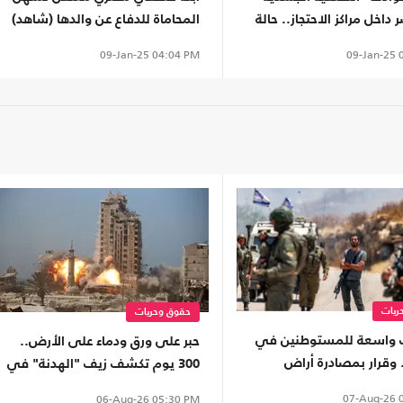
اخل مراكز الاحتجاز.. حالة
المحاماة للدفاع عن والدها (شاهد)
شاهد)
09-Jan-25
0
09-Jan-25
04:04 PM
ريات
حقوق وحريات
ت واسعة للمستوطنين في
حبر على ورق ودماء على الأرض..
 وقرار بمصادرة أراض
300 يوم تكشف زيف "الهدنة" في
آلاف الأشجار
غزة
07-Aug-26
0
06-Aug-26
05:30 PM