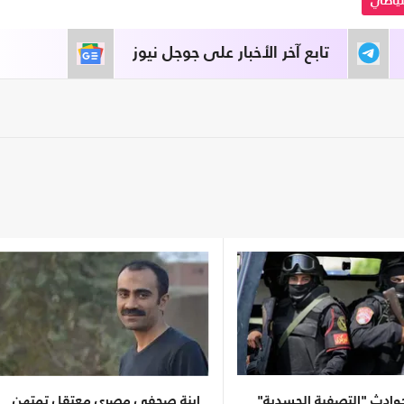
تياطي
تابع آخر الأخبار على جوجل نيوز
وادث "التصفية الجسدية"
ابنة صحفي مصري معتقل تمتهن