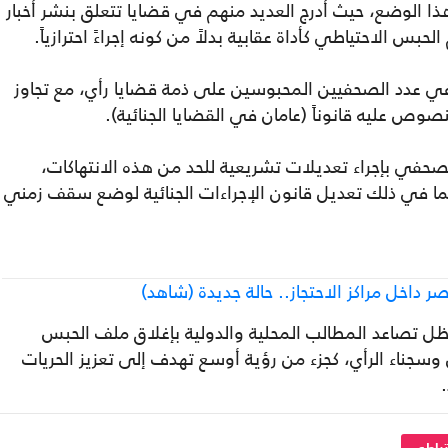
هذا الوضع، حيث أُدرج العديد منهم في قضايا تتعلق بنشر أخبار
الحبس الاحتياطي كأداة عقابية بدلاً من كونه إجراءً احترازياً.
في عدد الصحفيين المحبوسين على ذمة قضايا رأي، مع تجاوز
ص عليه قانوناً (عامان في القضايا الجنائية).
في بإجراء تعديلات تشريعية للحد من هذه الانتهاكات،
بما في ذلك تعديل قانون الإجراءات الجنائية لوضع سقف زمني
اخل مراكز الاحتجاز.. حالة جديدة (شاهد)
ل تصاعد المطالب المحلية والدولية بإغلاق ملف الحبس
سجناء الرأي، كجزء من رؤية أوسع تهدف إلى تعزيز الحريات