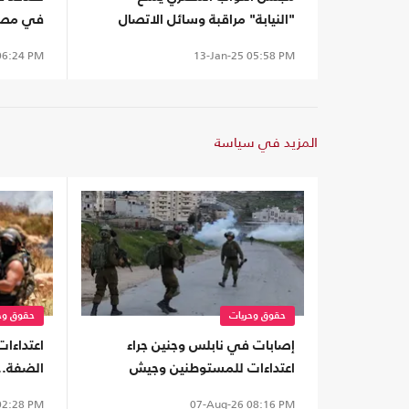
"النيابة" مراقبة وسائل الاتصال
في مصر د
مدى الحياة (شاهد)
جديدة (
6:24 PM
13-Jan-25
05:58 PM
المزيد في سياسة
حقوق وحريات
حقوق وح
إصابات في نابلس وجنين جراء
اعتداءا
اعتداءات للمستوطنين وجيش
الضفة..
الاحتلال
واقتلاع 
2:28 PM
07-Aug-26
08:16 PM