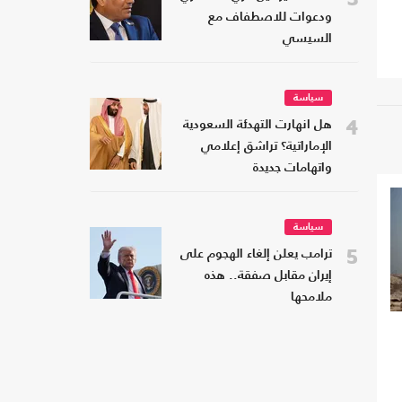
ودعوات للاصطفاف مع
السيسي
سياسة
4
هل انهارت التهدئة السعودية
الإماراتية؟ تراشق إعلامي
واتهامات جديدة
سياسة
5
ترامب يعلن إلغاء الهجوم على
إيران مقابل صفقة.. هذه
ملامحها