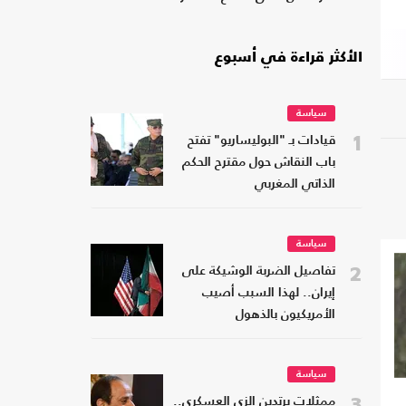
الأكثر قراءة في أسبوع
سياسة
1
قيادات بـ "البوليساريو" تفتح
باب النقاش حول مقترح الحكم
الذاتي المغربي
سياسة
2
تفاصيل الضربة الوشيكة على
إيران.. لهذا السبب أصيب
الأمريكيون بالذهول
سياسة
3
ممثلات يرتدين الزي العسكري..