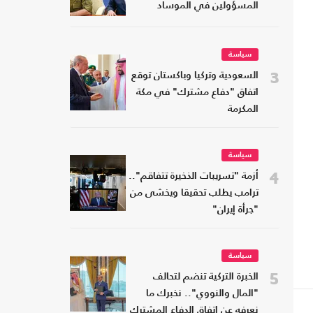
المسؤولين في الموساد
سياسة
3
السعودية وتركيا وباكستان توقع
اتفاق "دفاع مشترك" في مكة
المكرمة
سياسة
4
أزمة "تسريبات الذخيرة تتفاقم"..
ترامب يطلب تحقيقا ويخشى من
"جرأة إيران"
سياسة
5
الخبرة التركية تنضم لتحالف
"المال والنووي".. نخبرك ما
نعرفه عن اتفاق الدفاع المشترك