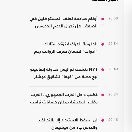
20:58
أرقام صادمة لعنف المستوطنين في
الضفة.. هل تحول الدعم الحكومي
إلى غطاء رسمي؟
20:54
الحكومة العراقية تؤكد امتلاك
"أدوات" لضمان صرف الرواتب رغم
الضغوط المالية
20:40
NYT تكشف كواليس محاولة إنفانتينو
بيع حصة من "فيفا" لشقيق كوشنر
20:24
غضب داخل الحزب الجمهوري.. الحرب
وغلاء المعيشة يربكان حسابات ترامب
20:16
لن يسقط الاستبداد إلا بالتحالف..
والدرس جاء من ميشيغان