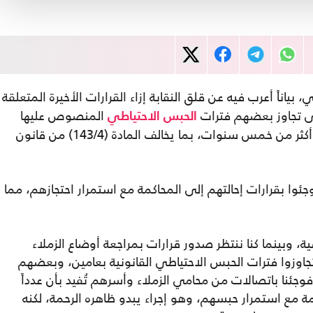
، بياناً أعرب فيه عن قلق النقابة إزاء القرارات الأخيرة المتعلقة
لى تجاوز بعضهم فترات
المنصوص عليها
الحبس الاحتياطي
قانوناً، والتي وصلت في بعض الحالات إلى أكثر من خمس سنوات، بما يخالف المادة (143/4) من قانون
وجئوا بقرارات إحالتهم إلى المحاكمة مع استمرار احتجازهم، مما
ة، وبينما كنا ننتظر صدور قرارات بمراجعة أوضاع الزملاء
إخلاء سبيلهم، خاصةً 15 زميلاً تجاوزوا فترات الحبس الاحتياطي القانونية بعامين، وبعضهم
جئنا باتصالات من محامي الزملاء وأسرهم تُفيد بأن عدداً
ة مع استمرار حبسهم، وهو إجراء يبدو ظاهره الرحمة، لكنه