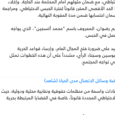
ياطي، مع ضمان مثولهم أمام المحكمة عند الحاجة. وإخلاء
لحد الأقصى المقرر قانوناً لفترة الحبس الاحتياطي. ومراجعة
ان احتسابها ضمن مدة العقوبة النهائية.
هيم رضوان، المعروف باسم "محمد أكسجين"، الذي يواجه
الفعل في الحبس.
يد على ضرورة فتح المجال العام، وإرساء قواعد الحرية
بوسين وسجناء الرأي، مشدداً على أن هذه الخطوات تمثل
تي تواجه المجتمع.
بة وسائل الاتصال مدى الحياة (شاهد)
دات واسعة من منظمات حقوقية ونقابية محلية ودولية، حيث
حتياطي المحددة قانوناً، خاصة في القضايا المرتبطة بحرية