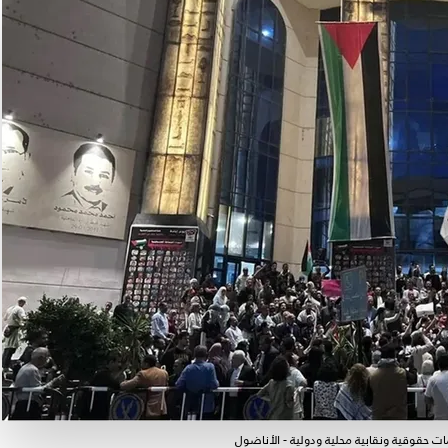
حقوقية ونقابية محلية ودولية - الأناضول