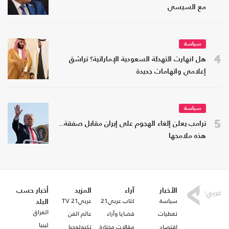
مع السيسي
سياسة
4
هل انهارت التهدئة السعودية الإماراتية؟ تراشق
إعلامي واتهامات جديدة
سياسة
5
ترامب يعلن إلغاء الهجوم على إيران مقابل صفقة..
هذه ملامحها
الأخبار
آراء
المزيد
أخبار حسب
سياسة
كتاب عربي21
عربي21 TV
البلد
العراق
تغطيات
قضايا وآراء
عالم الفن
ليبيا
اقتصاد
مقالات مختارة
تكنولوجيا