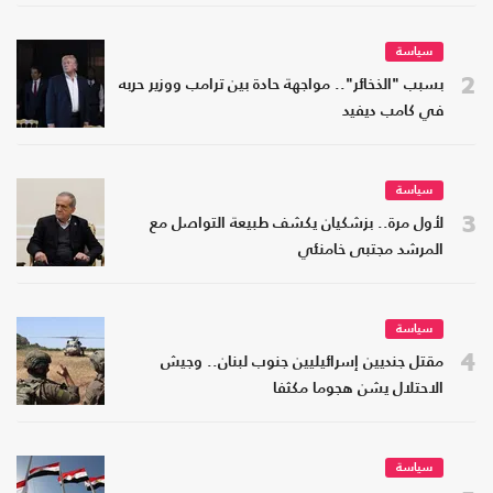
سياسة
2
بسبب "الذخائر".. مواجهة حادة بين ترامب ووزير حربه
في كامب ديفيد
سياسة
3
لأول مرة.. بزشكيان يكشف طبيعة التواصل مع
المرشد مجتبى خامنئي
سياسة
4
مقتل جنديين إسرائيليين جنوب لبنان.. وجيش
الاحتلال يشن هجوما مكثفا
سياسة