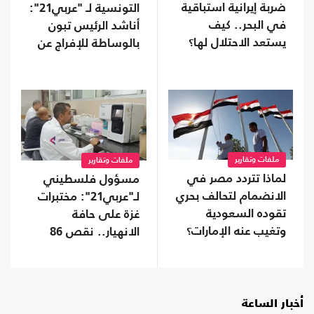
ضربة إيرانية استباقية
التونسية لـ "عربي21":
في البحر.. كيف
أناشد الرئيس تبون
يستعد الاحتلال لها؟
بالوساطة للإفراج عن
الغنوشي
ملفات وتقارير
ملفات وتقارير
لماذا تتردد مصر في
مسؤول فلسطيني
الانضمام لتحالف بحري
لـ"عربي21": مختبرات
تقوده السعودية
غزة على حافة
وتغيب عنه الإمارات؟
الانهيار.. نقص 86
بالمئة من المستلزمات
الطبية
أخبار الساعة