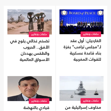
ملفات وتقارير
ملفات وتقارير
الغارديان: أول عقد
تضخم غذائي يلوح في
لـ"مجلس ترامب" بغزة
الأفق.. الحروب
بناء قاعدة عسكرية
والطقس يهددان
للقوات المغربية
الأسواق العالمية
ملفات وتقارير
ملفات وتقارير
مخاوف إسرائيلية من
قيادي بالنهضة