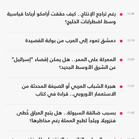
12:40
رغم تراجع الإنتاج.. كيف حققت أرامكو أرباحا قياسية
وسط اضطرابات الخليج؟
12:10
دمشق تعود إلى العرب من بوابة القصيدة
12:02
المعركة على الممر.. هل يمكن إقصاء "إسرائيل"
عن الشرق الأوسط الجديد؟
11:51
هجرة الشباب العربي أو الصيغة المحدثة من
الاستعمار الأوروبي.. قراءة في كتاب
11:42
بسبب ضائقة السيولة.. هل يتبع العراق خُطى
فنزويلا ويلجأ لطبع العملة رغم مخاطرها؟