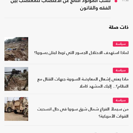
11:38
نسب المولود الناتج عن الاغتصاب للمغتصب بين
الفقه والقانون
ذات صلة
سياسة
لماذا استهدف الاحتلال الجسور التي تربط لبنان بسوريا؟
سياسة
ماذا يعني إشعال المعارضة السورية جبهات القتال مع
النظام؟.. إليك المشهد كاملا
سياسة
من سيملأ الفراغ شمال شرق سوريا في حال انسحبت
القوات الأمريكية؟