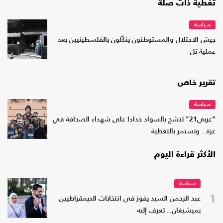
تغطية ذات صلة
سياسة
جيش الاحتلال والمستوطنون ينكّلون بالفلسطينيين بعد
عملية تل
تقرير خاص
سياسة
"عربي21" تتشح بالسواد حدادا على شهداء الصحافة في
غزة.. وتستمر بالتغطية
الأكثر قراءة اليوم
سياسة
1
عبد الرحمن السيد يفوز في انتخابات الديمقراطيين
بميشيغان.. تعرف إليه