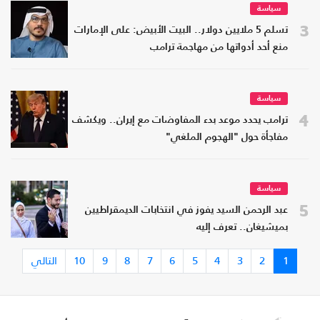
سياسة
3
تسلم 5 ملايين دولار.. البيت الأبيض: على الإمارات
منع أحد أدواتها من مهاجمة ترامب
سياسة
4
ترامب يحدد موعد بدء المفاوضات مع إيران.. ويكشف
مفاجأة حول "الهجوم الملغي"
سياسة
5
عبد الرحمن السيد يفوز في انتخابات الديمقراطيين
بميشيغان.. تعرف إليه
1
2
3
4
5
6
7
8
9
10
التالي