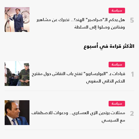
سياسة
5
هل يحكم الـ"صراصير" الهند؟.. نخبرك عن مشاهير
وفنانين وصلوا إلى السلطة
الأكثر قراءة في أسبوع
سياسة
1
قيادات بـ "البوليساريو" تفتح باب النقاش حول مقترح
الحكم الذاتي المغربي
سياسة
2
ممثلات يرتدين الزي العسكري.. ودعوات للاصطفاف
مع السيسي