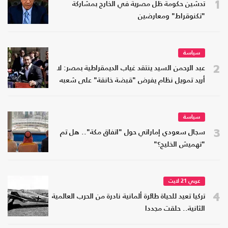
1
تدشين حكومة ظل مصرية في الخارج بمشاركة
"تكنوقراط" ومعارضين
سياسة
2
عبد الرحمن السيد ينتقد غياب الديمقراطية بمصر: لا
أريد تمويل نظام يفرض "قبضة خانقة" على شعبه
سياسة
3
سجال سعودي إماراتي حول "اتفاق مكة".. هل تم
"تهميش الخليج؟"
عربي 21 لايت
4
تركيا تعيد للحياة طائرة ألمانية نادرة من الحرب العالمية
الثانية.. حلقت مجددا