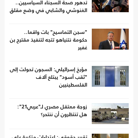
تدهور صحة السجناء السياسيين..
الغنوشي والشابي في وضع مقلق
"سجن التماسيح" بات واقعا..
حكومة نتنياهو تتجه لتنفيذ مقترح بن
غفير
مؤرخ إسرائيلي: السجون تحولت إلى
"ثقب أسود" يبتلع آلاف
الفلسطينيين
زوجة معتقل مصري لـ"عربي21":
هل تنتظرون أن ننتحر؟
تقرير حقوقي: اعتداءات متكررة على