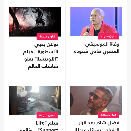
فنون منوعة
فنون منوعة
وفاة الموسيقي
نولان يحيي
المصري هاني شنودة
الأسطورة.. فيلم
"الأوديسة" يغزو
شاشات العالم
فنون منوعة
فنون منوعة
فضل شاكر بعد قرار
فيلم "Life
الإفراج.. رسائل مرحلة
Support".. وثائقي