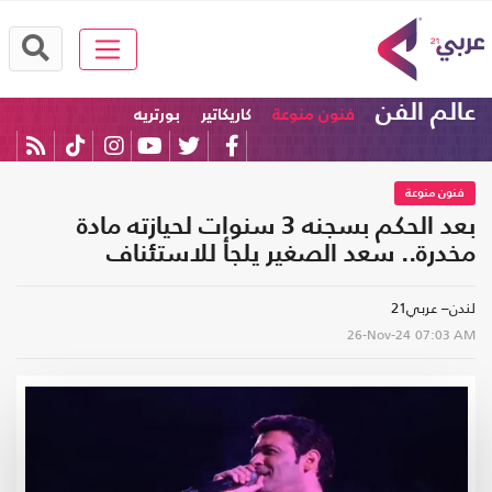
عالم الفن
فنون منوعة
كاريكاتير
بورتريه
فنون منوعة
بعد الحكم بسجنه 3 سنوات لحيازته مادة
مخدرة.. سعد الصغير يلجأ للاستئناف‏
لندن– عربي21
26-Nov-24
07:03 AM