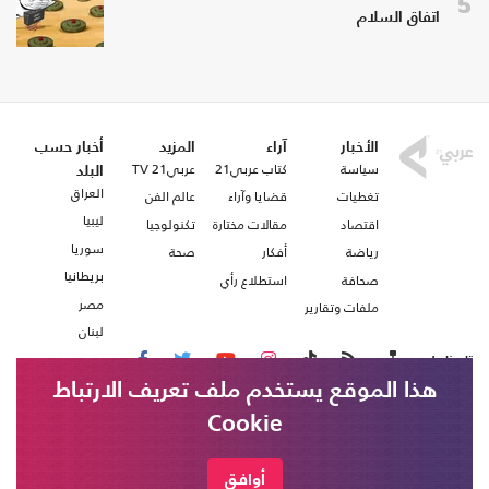
5
اتفاق السلام
الأخبار
آراء
المزيد
أخبار حسب
سياسة
كتاب عربي21
عربي21 TV
البلد
العراق
تغطيات
قضايا وآراء
عالم الفن
ليبيا
اقتصاد
مقالات مختارة
تكنولوجيا
سوريا
رياضة
أفكار
صحة
بريطانيا
صحافة
استطلاع رأي
مصر
ملفات وتقارير
لبنان
تابعنا على
هذا الموقع يستخدم ملف تعريف الارتباط
Cookie
من نحن
اتصل بنا
شروط الاستخدام
أوافق