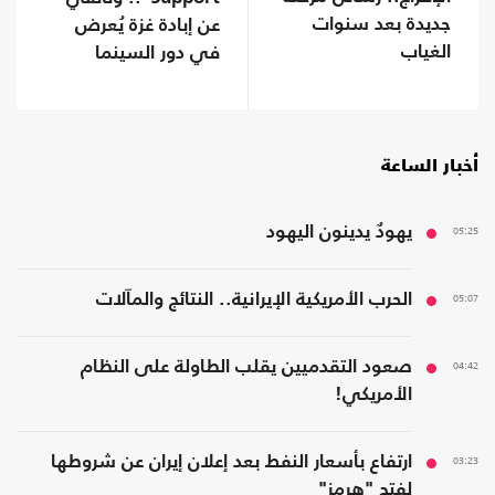
جديدة بعد سنوات
عن إبادة غزة يُعرض
الغياب
في دور السينما
ببريطانيا
أخبار الساعة
05:25
يهودٌ يدينون اليهود
05:07
الحرب الأمريكية الإيرانية.. النتائج والمآلات
04:42
صعود التقدميين يقلب الطاولة على النظام
الأمريكي!
03:23
ارتفاع بأسعار النفط بعد إعلان إيران عن شروطها
لفتح "هرمز"