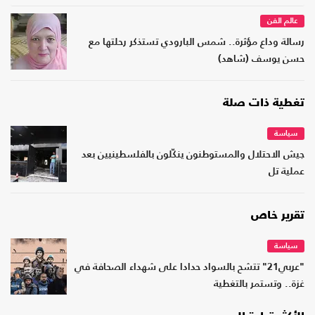
عالم الفن
رسالة وداع مؤثرة.. شمس البارودي تستذكر رحلتها مع
حسن يوسف (شاهد)
تغطية ذات صلة
سياسة
جيش الاحتلال والمستوطنون ينكّلون بالفلسطينيين بعد
عملية تل
تقرير خاص
سياسة
"عربي21" تتشح بالسواد حدادا على شهداء الصحافة في
غزة.. وتستمر بالتغطية