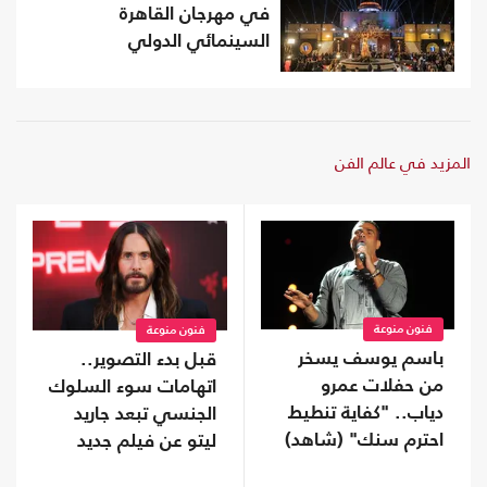
في مهرجان القاهرة
السينمائي الدولي
المزيد في عالم الفن
فنون منوعة
فنون منوعة
باسم يوسف يسخر
قبل بدء التصوير..
من حفلات عمرو
اتهامات سوء السلوك
دياب.. "كفاية تنطيط
الجنسي تبعد جاريد
احترم سنك" (شاهد)
ليتو عن فيلم جديد