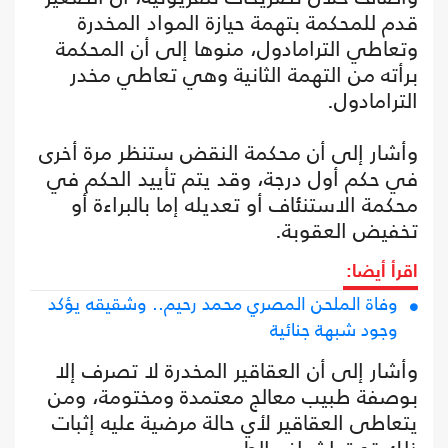
قدم للمحكمة بتهمة حيازة المواد المخدرة
وتعاطي الترامادول، منوها إلى أن المحكمة
برأته من التهمة الثانية وهي تعاطي مخدر
الترامادول.
وأشار إلى أن محكمة النقض ستنظر مرة أخرى
في حكم أول درجة، وقد يتم تأييد الحكم في
محكمة الاستنئاف أو تعديله إما بالبراءة أو
تخفيض العقوبة.
اقرأ أيضا:
وفاة الملحن المصري محمد رحيم.. وشقيقه يؤكد
وجود شبهة جنائية
وأشار إلى أن العقاقير المخدرة لا تصرف إلا
بوصفة طبيب معالج معتمدة ومختومة، ومن
يتعاطى العقاقير لأي حالة مرضية عليه إثبات