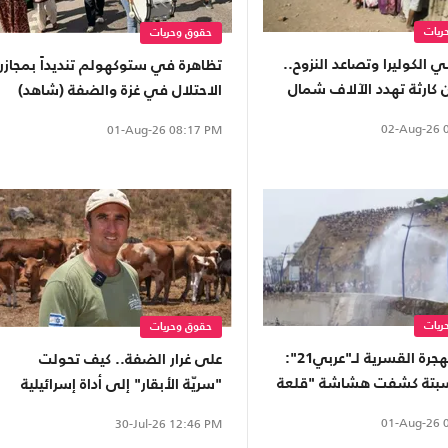
ريات
حقوق وحريات
الكوليرا وتصاعد النزوح..
تظاهرة في ستوكهولم تنديداً بمجازر
 كارثة تهدد الآلاف شمال
الاحتلال في غزة والضفة (شاهد)
02-Aug-26
0
01-Aug-26
08:17 PM
ريات
حقوق وحريات
خبيرة بالهجرة القسرية لـ"عربي21":
على غرار الضفة.. كيف تحولت
سبتة كشفت هشاشة "قلعة
"سريّة الأبقار" إلى أداة إسرائيلية
.. وسياسات الهجرة فشلت
تقضم أراضي سوريا؟
01-Aug-26
0
30-Jul-26
12:46 PM