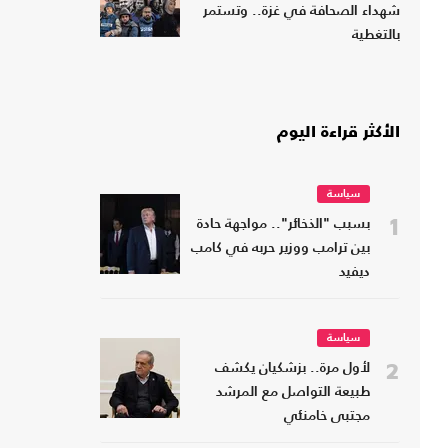
شهداء الصحافة في غزة.. وتستمر
بالتغطية
الأكثر قراءة اليوم
سياسة
1
بسبب "الذخائر".. مواجهة حادة
بين ترامب ووزير حربه في كامب
ديفيد
سياسة
2
لأول مرة.. بزشكيان يكشف
طبيعة التواصل مع المرشد
مجتبى خامنئي