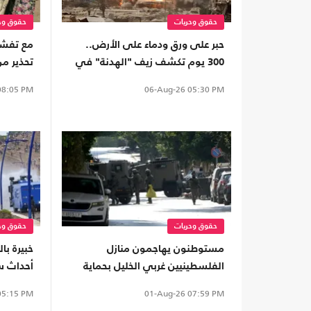
حقوق وحريات
حقوق وح
حبر على ورق ودماء على الأرض..
مع تفشي 
300 يوم تكشف زيف "الهدنة" في
تحذير من
غزة
كردفان
8:05 PM
06-Aug-26
05:30 PM
حقوق وحريات
حقوق وح
مستوطنون يهاجمون منازل
الفلسطينيين غربي الخليل بحماية
أحداث 
جيش الاحتلال
أوروبا"
5:15 PM
01-Aug-26
07:59 PM