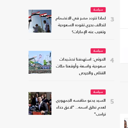
سياسة
3
لماذا تتردد مصر في الانضمام
لتحالف بحري تقوده السعودية
وتغيب عنه الإمارات؟
سياسة
4
الحوثي: استهدفنا تحشيدات
سعودية واسعة وأوقعنا مئات
القتلى والجرحى
سياسة
5
السيد يدعو منافسه الجمهوري
لعدم نطق اسمه.. "لاعق حذاء
ترامب"