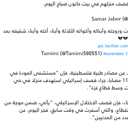
عد قصف منزلهم في بيت حانون صباح اليوم.
وزوجته وأبنائه وأخواته الثلاثة وأبناء أخته وأبناء شقيقه بعد
💔💔
pic.twitter.c
November 1
قلا عن مصادر طبية فلسطينية، فإن "مستشفى العودة في
النصيرات قد استقبل، جثامين ثلاثة شهداء و11 مصابا، جراء قصف إسرائيلي استهدف منزلا في حي
ات وسط قطاع غزة".
لاثاء، فإن قصف الاحتلال الإسرائيلي، "يأتي، ضمن موجة من
قطاع، والتي أسفرت في وقت سابق، فجر اليوم، عن
د من المدنيين".