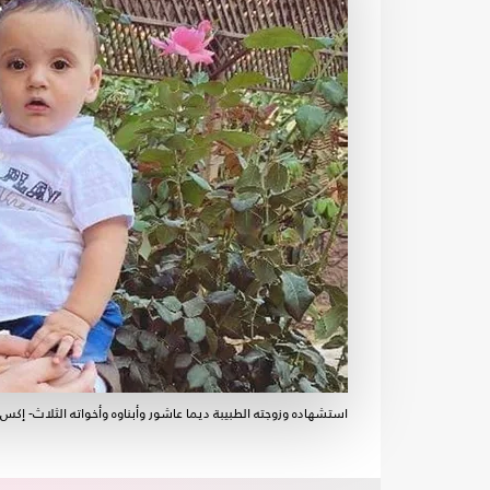
استشهاده وزوجته الطبيبة ديما عاشور وأبناوه وأخواته الثلاث- إكس