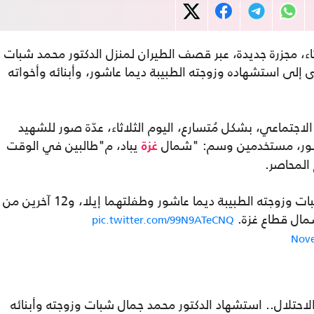
اثاء، مجزرة جديدة، عبر قصف الطيران لمنزل الدكتور محمد شبات
 إلى استشهاده وزوجته الطبيبة ديما عاشور، وأبنائه وأخواته
اجتماعي، بشكل مُتسارع، اليوم الثلاثاء، عدّة صور للشهيد
عاشور، مستخدمين وسم: "شمال
يباد، م"طالبين في الوقت
غزة
المحاصر.
قتلت إسرائيل، صباح اليوم، الطبيب محمد شبات وزوجته الطبيبة ديما عاشور وطفلتهما إيلا، و12 آخرين من
مال قطاع غزة.
pic.twitter.com/99N9ATeCNQ
Nove
 الاحتلال.. استشهاد الدكتور محمد جمال شبات وزوجته وأبنائه