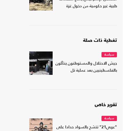
طبية غير حكومية من دخول غزة
تغطية ذات صلة
سياسة
جيش الاحتلال والمستوطنون ينكّلون
بالفلسطينيين بعد عملية تل
تقرير خاص
سياسة
"عربي21" تتشح بالسواد حدادا على