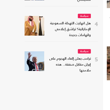
سياسة
4
هل انهارت التهدئة السعودية
الإماراتية؟ تراشق إعلامي
واتهامات جديدة
سياسة
5
ترامب يعلن إلغاء الهجوم على
إيران مقابل صفقة.. هذه
ملامحها