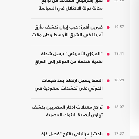
20:26
قلق إسرائيلي متصاعد من تراجع
مكانة دولة الاحتلال في السياسة
الأمريكية
19:57
فورين أفيرز: حرب إيران تكشف مأزق
أمريكا في الشرق الأوسط وحان وقت
الانسحاب
19:41
"المركزي الأمريكي" يرسل شحنة
نقدية ضخمة من الدولار إلى العراق
18:29
النفط يسجل ارتفاعا بعد هجمات
الحوثي على تحشدات سعودية في
اليمن
18:07
تراجع معدلات ادخار المصريين يكشف
تهاوي أرصدة البنوك المصرية
17:37
باحث إسرائيلي يقترح "فصل غزة