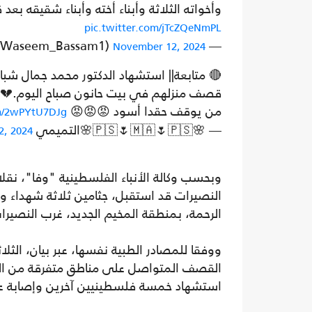
وأخواته الثلاثة وأبناء أخته وأبناء شقيقه ب
pic.twitter.com/jTcZQeNmPL
— Samar Jaber (@Waseem_Bassam1)
November 12, 2024
🔴 متابعة|| استشهاد الدكتور محمد جمال شبات 
قصف منزلهم في بيت حانون صباح اليوم.💔
من يوقف حقدا أسود 😡😡😡
om/2wPYtU7DJg
— 🌸🇵🇸🌷🇲🇦🌷🇵🇸🌸التميمي Tamimi (@Tamimi598551)
2, 2024
وبحسب وكالة الأنباء الفلسطينية "وفا"، ن
الرحمة، بمنطقة المخيم الجديد، غرب النصير
ووفقا للمصادر الطبية نفسها، عبر بيان، الث
القصف المتواصل على مناطق متفرقة من ال
استشهاد خمسة فلسطينيين آخرين وإصابة عد