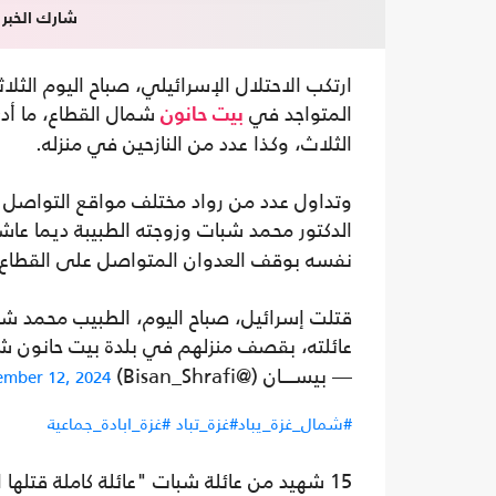
شارك الخبر
ارتكب الاحتلال الإسرائيلي، صباح اليوم الثل
المتواجد في
شمال القطاع، ما أدى
بيت حانون
الثلاث، وكذا عدد من النازحين في منزله.
وتداول عدد من رواد مختلف مواقع التواصل ال
الدكتور محمد شبات وزوجته الطبيبة ديما 
نفسه بوقف العدوان المتواصل على القطاع 
عائلته، بقصف منزلهم في بلدة بيت حانون ش
— بيســــان (@Bisan_Shrafi)
mber 12, 2024
#شمال_غزة_يباد
#غزة_تباد
#غزة_ابادة_جماعية
15 شهيد من عائلة شبات "عائلة كاملة قتلها