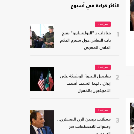
الأكثر قراءة في أسبوع
سياسة
1
قيادات بـ "البوليساريو" تفتح
باب النقاش حول مقترح الحكم
الذاتي المغربي
سياسة
2
تفاصيل الضربة الوشيكة على
إيران.. لهذا السبب أصيب
الأمريكيون بالذهول
سياسة
3
ممثلات يرتدين الزي العسكري..
ودعوات للاصطفاف مع
السيسي