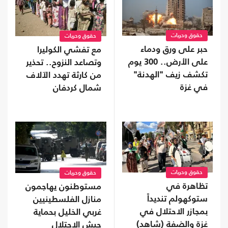
حقوق وحريات
حقوق وحريات
حبر على ورق ودماء
مع تفشي الكوليرا
على الأرض.. 300 يوم
وتصاعد النزوح.. تحذير
تكشف زيف "الهدنة"
من كارثة تهدد الآلاف
في غزة
شمال كردفان
حقوق وحريات
حقوق وحريات
تظاهرة في
مستوطنون يهاجمون
ستوكهولم تنديداً
منازل الفلسطينيين
بمجازر الاحتلال في
غربي الخليل بحماية
غزة والضفة (شاهد)
جيش الاحتلال