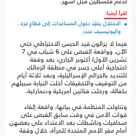
لدعم فلسطين قبل أشهر.
اقرأ أيضا:
الاحتلال يقيّد دخول المساعدات إلى قطاع غزة..
واليونيسيف تحذر
فيما لا يزالون قيد الحبس الاحتياطي حتى
الآن، وواقعة القبض على 6 شباب في 7
تشرين الأول/ أكتوبر الجاري، بعد وقفة
احتجاجية أعلى جسر في منطقة الزمالك
للتنديد بالجرائم الإسرائيلية، وبعد ثلاثة أيام
من التوقيف والتحقيقات أخلت النيابة سبيلهم
بكفالة، ورحلت فتاتين أمريكية ودنماركية.
وتناولت المنظمة في بيانها، واقعة إلقاء
قوات الأمن في وقت سابق القبض على
صحافيات وناشطات بعد الاعتداء على بعضهن
أمام مقر الأمم المتحدة للمرأة، خلال وقفة