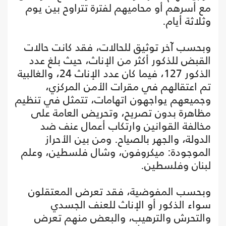
مع أسرهم أو محاميهم لفترة تتراوح بين يوم
وثلاثة أيام.
وبحسب آخر توثيق للحالات، فقد كانت حالات
القبض للذكور أكثر من الإناث، حيث بلغ عدد
الذكور 127، فيما كان عدد الإناث 24، والغالبية
تم اعتقالهم في مقرات الأمن المركزي،
وجميعهم يواجهون اتهامات، تتمثل في تنظيم
مظاهرة بدون تصريح، وتحريض العامة على
مخالفة القوانين وارتكاب أعمال عنف ضد
الدولة، والجهر بالصياح. ومن بين الأحراز
الموجودة: ميكروفون، وشال فلسطين، وعلم
لبنان وفلسطين.
وبحسب المفوضية، فقد تعرض المعتقلون
سواء الذكور أو الإناث للعنف الجسدي
والتحرش والترهيب، والبعض منهم تعرض