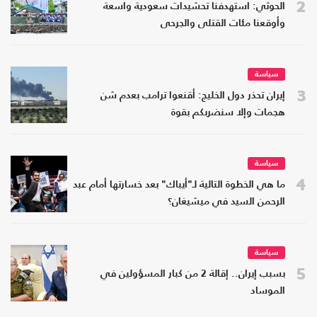
2
الحوثي: استهدفنا تحشيدات سعودية واسعة
وأوقعنا مئات القتلى والجرحى
سياسة
3
إيران تحذر دول الخليج: أقنعوا ترامب بعدم شن
هجمات وإلا سنضربكم بقوة
سياسة
4
ما هي الخطوة التالية لـ"أيباك" بعد خسارتها أمام عبد
الرحمن السيد في ميشيغان؟
سياسة
5
بسبب إيران.. إقالة 2 من كبار المسؤولين في
الموساد