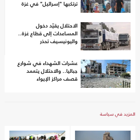
ترتكبها "إسرائيل" في غزة
الاحتلال يقيّد دخول
المساعدات إلى قطاع غزة..
واليونيسيف تحذر
عشرات الشهداء في شوارع
جباليا.. والاحتلال يتعمد
قصف مراكز الإيواء
المزيد في سياسة