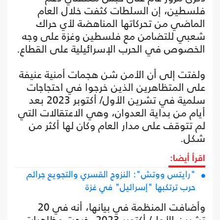
فلسطين، إن السلطات كثفت خلال العام
الماضي من تحركاتها المناهضة لأي حراك
شعبي للتضامن مع فلسطين وغزة على وجه
الخصوص في الحرب الإسرائيلية على القطاع.
ولفتت إلى أن الأمن شن هجمات أمنية عنيفة
على المتظاهرين الذين خرجوا في احتجاجات
سلمية في تشرين الأول/ أكتوبر 2023 بعد
أيام من بداية العدوان، وهي الاعتقالات التي
لم تتوقف على مدار العام وكان لها أكثر من
شكل.
اقرأ أيضا:
"رايتس ووتش": النزوح القسري والتجويع جرائم
حرب ترتكبها "إسرائيل" في غزة
وأضافت المنظمة في بيانها، أنه في 20
تشرين الأول/ أكتوبر 2023، خرجت مظاهرات