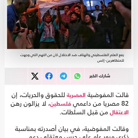
رفع العلم الفلسطيني والهتاف ضد الاحتلال كان من التهم التي وجهت
للمتظاهرين- إكس
شارك الخبر
قالت المفوضية
للحقوق والحريات، إن
المصرية
82 مصريا من داعمي
، لا يزالون رهن
فلسطين
من قبل السلطات.
الاعتقال
وقالت المفوضية، في بيان أصدرته بمناسبة
ذكرى مرور عام على حبس معتقلي دعم