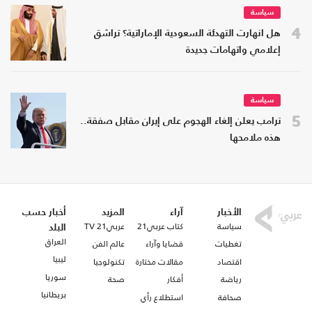
سياسة
4
هل انهارت التهدئة السعودية الإماراتية؟ تراشق
إعلامي واتهامات جديدة
سياسة
5
ترامب يعلن إلغاء الهجوم على إيران مقابل صفقة..
هذه ملامحها
الأخبار
آراء
المزيد
أخبار حسب
سياسة
كتاب عربي21
عربي21 TV
البلد
العراق
تغطيات
قضايا وآراء
عالم الفن
ليبيا
اقتصاد
مقالات مختارة
تكنولوجيا
سوريا
رياضة
أفكار
صحة
بريطانيا
صحافة
استطلاع رأي