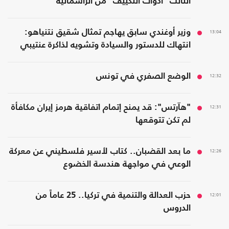
الثالث "أدوات التكييف" من الرأسمالية
13:04
وزير أوغندي سابق يهاجم تمثال شقيق نتنياهو:
انتهاك للدستور والسيادة وتشويه لذاكرة عنتيبي
12:32
الوضع الصفري في تونس
12:31
"هآرتس": قد يمنح إتمام اتفاقية هرمز إيران مكافأة
لم تكن تتوقعها
12:26
ما بعد القضبان.. كتاب لأسير فلسطيني عن معركة
الوعي في مواجهة هندسة الخضوع
12:01
حزب العدالة والتنمية في تركيا.. 25 عاماً من
الدروس