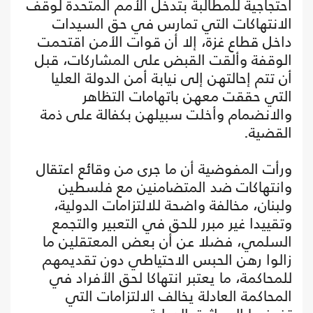
احتجاجية للمطالبة بتدخل الأمم المتحدة لوقف
الانتهاكات التي تمارس في حق السيدات
داخل قطاع غزة، إلا أن قوات الأمن اقتحمت
الوقفة وألقت القبض على المشاركات، قبل
أن تتم إحالتهن إلى نيابة أمن الدولة العليا
التي حققت معهن باتهامات التظاهر
والانضمام وأخلت سبيلهن بكفالة على ذمة
القضية.
ورأت المفوضية أن ما جرى من وقائع اعتقال
وانتهاكات ضد المتضامنين مع فلسطين
ولبنان، مخالفة واضحة للالتزامات الدولية،
وتقييدا غير مبرر للحق في التعبير والتجمع
السلمي، فضلا عن أن بعض المعتقلين ما
زالوا رهن الحبس الاحتياطي دون تقديمهم
للمحاكمة، ما يعتبر انتهاكا لحق الأفراد في
المحاكمة العادلة يخالف الالتزامات التي