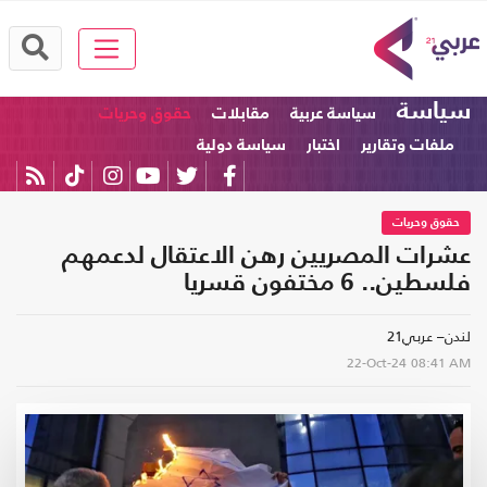
سياسة
سياسة عربية
مقابلات
حقوق وحريات
ملفات وتقارير
اختبار
سياسة دولية
حقوق وحريات
عشرات المصريين رهن الاعتقال لدعمهم
فلسطين.. 6 مختفون قسريا
لندن– عربي21
22-Oct-24
08:41 AM