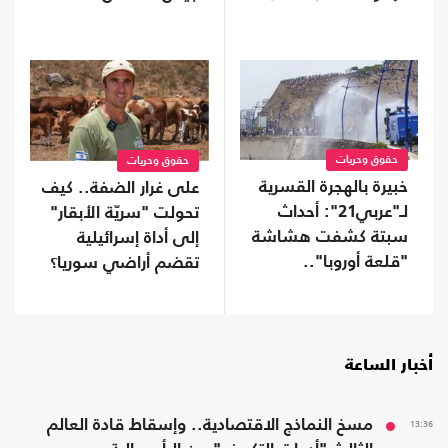
حقوق وحريات
حقوق وحريات
خبيرة بالهجرة القسرية
على غرار الضفة.. كيف
لـ"عربي21": أحداث
تحولت "سريّة الأبقار"
سبتة كشفت هشاشة
إلى أداة إسرائيلية
"قلعة أوروبا"..
تقضم أراضي سوريا؟
وسياسات الهجرة
فشلت
أخبار الساعة
13:36
مسخ النماذج الاقتصادية.. وإسقاط قادة العالم