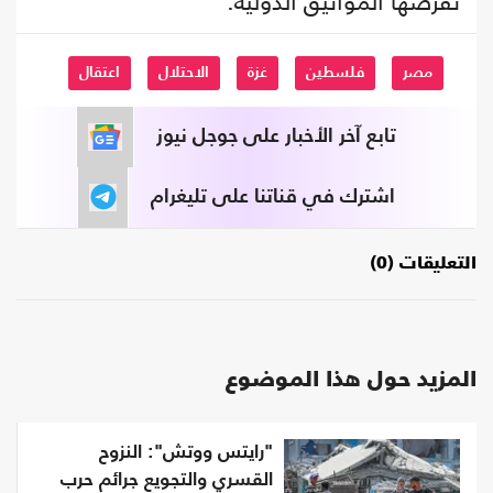
تفرضها المواثيق الدولية.
مصر
فلسطين
غزة
الاحتلال
اعتقال
تابع آخر الأخبار على جوجل نيوز
اشترك في قناتنا على تليغرام
التعليقات (0)
المزيد حول هذا الموضوع
"رايتس ووتش": النزوح
القسري والتجويع جرائم حرب