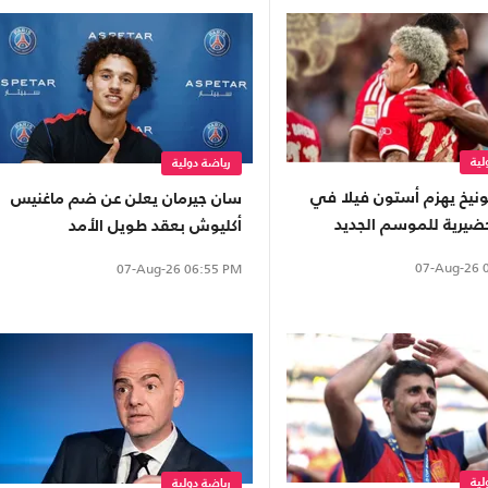
لية
رياضة دولية
ونيخ يهزم أستون فيلا في
سان جيرمان يعلن عن ضم ماغنيس
حضيرية للموسم الجديد
أكليوش بعقد طويل الأمد
07-Aug-26
0
07-Aug-26
06:55 PM
لية
رياضة دولية