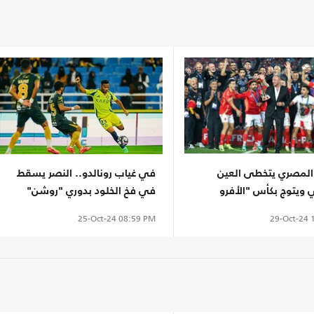
المصري يتخطى العين
في غياب رونالدو.. النصر يسقط
ي ويتوج بكأس "الأفرو
في فخ الخلود بدوري "روشن"
29-Oct-24
1
25-Oct-24
08:59 PM