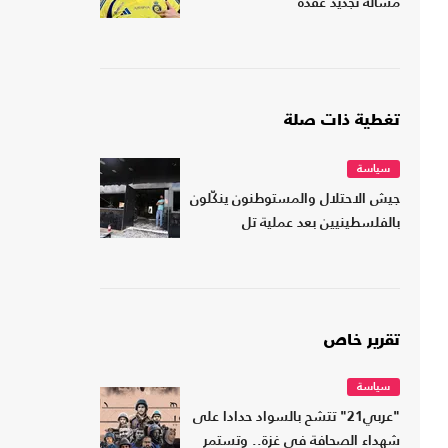
مسألة تجديد عقده
تغطية ذات صلة
سياسة
جيش الاحتلال والمستوطنون ينكّلون
بالفلسطينيين بعد عملية تل
تقرير خاص
سياسة
"عربي21" تتشح بالسواد حدادا على
شهداء الصحافة في غزة.. وتستمر