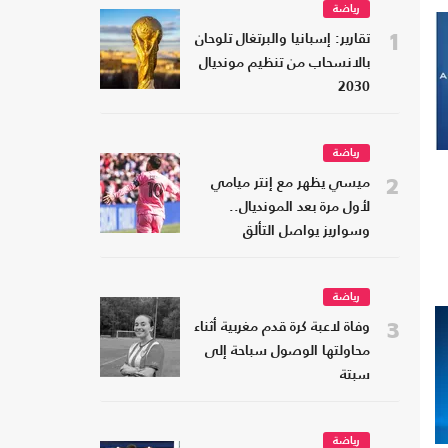
رياضة
1
تقارير: إسبانيا والبرتغال تلوحان
بالانسحاب من تنظيم مونديال
2030
رياضة
2
ميسي يظهر مع إنتر ميامي
لأول مرة بعد المونديال..
وسواريز يواصل التألق
رياضة
3
وفاة لاعبة كرة قدم مغربية أثناء
محاولتها الوصول سباحة إلى
سبتة
رياضة