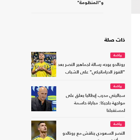
و"المنظومة"
ذات صلة
رياضة
رونالدو يوجه رسالة لجماهير النصر بعد
"الفوز الدراماتيكي" على الشباب
رياضة
سباليتي مدرب إيطاليا يعلق على
مواجهة بلجيكا: مباراة حاسمة
لمستقبلنا
رياضة
النصر السعودي يناقش مع رونالدو