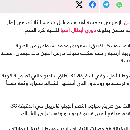
الإماراتي بخمسة أهداف مقابل هدف، الثلاثاء، في إطار
ين
غرب، ضمن بطولة
للنخبة لكرة القدم.
دوري أبطال آسيا
ل لاعب وسط الفريق السعودي محمد سيماكان من الجبهة
تصويبه أرضية زاحفة سكنت شباك حارس العين خالد عيسى، معلنة
دسة.
واستمر النصر في السيطرة على مجريات الشوط الأول، وفي الدقيقة 31 أطلق ساديو ماني تصويبة قوية
ريستيانو رونالدو، الذي أسكنها الشباك بمهارة وثقة معلناً
وانهارت معنويات العين، فاستقبل الهدف الثالث عن طريق مهاجم النصر أنجيلو غابرييل في الدقيقة 38،
دم مدافع العين فابيو كاردوسو وذهبت إلى الشباك.
وفي الشوط الثاني، تحسن أداء العين، وفي الدقيقة 56 وصلت الكرة إلى لاعب وسط الفريق الإماراتي