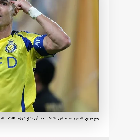
رفع فريق النصر رصيده إلى 10 نقاط بعد أن حقق فوزه الثالث - النصر / إكس