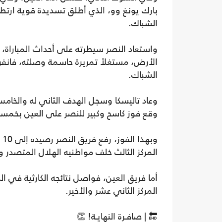
بارك يونغ وو، الذي أطلق تسديدة قوية ارتط
الشباك.
الأرض، مستغلاً تمريرة حاسمة وصلته، فانفر
الشباك.
وقع فوز كاسح وكبير للنصر على العين بخم
وب
المركز الثالث خلف مواطنيه الهلال المتصدر والأ
أما فريق العين، فواصل نتائجه الكارثية في ال
المركز الثاني عشر والأخير.
🔚 | صافـرة النهايـة! 👏