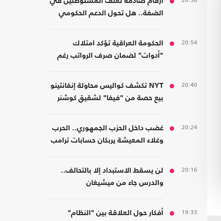
20:58
أرقام صادمة لعنف المستوطنين في
الضفة.. هل تحول الدعم الحكومي
إلى غطاء رسمي؟
20:54
الحكومة العراقية تؤكد امتلاك
"أدوات" لضمان صرف الرواتب رغم
الضغوط المالية
20:40
NYT تكشف كواليس محاولة إنفانتينو
بيع حصة من "فيفا" لشقيق كوشنر
20:24
غضب داخل الحزب الجمهوري.. الحرب
وغلاء المعيشة يربكان حسابات ترامب
20:16
لن يسقط الاستبداد إلا بالتحالف..
والدرس جاء من ميشيغان
19:33
أفكار حول العلاقة بين "النظام"