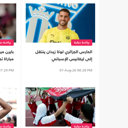
رياضة دولية
رياضة دو
الحارس الجزائري لوكا زيدان ينتقل
بايرن مي
إلى ليغانيس الإسباني
مباراة ت
7:29 PM
07-Aug-26
08:28 PM
رياضة دولية
رياضة دو