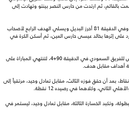
مت بالقائم، ثم ارتدت من حارس النصر بينتو وتهادت إلى
واستعاد النصر سيطرته على أحداث المباراة، وفي الدقيقة 81 أحرز البديل ويسلي الهدف الرابع لأصحاب
د على إثرها بخالد عيسى حارس العين، ثم أسكن الكرة في
وعاد تاليسكا وسجل الهدف الثاني له والخامس للفريق السعودي في الدقيقة 90+4، لتنتهي المباراة على
سة أهداف مقابل هدف.
هذا الفوز، رفع فريق النصر رصيده إلى 10 نقاط، بعد أن حقق فوزه الثالث، مقابل تعادل وحيد، مرتقياً إلى
هلي الثاني، وكلاهما في رصيده 12 نقطة.
بطولة، وتكبد الخسارة الثالثة، مقابل تعادل وحيد، ليستمر في