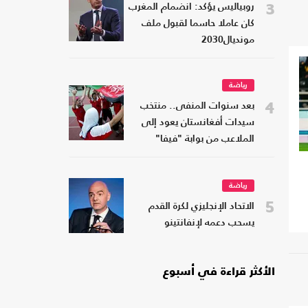
3
روبياليس يؤكد: انضمام المغرب
كان عاملا حاسما لقبول ملف
مونديال2030
رياضة
4
بعد سنوات المنفى.. منتخب
سيدات أفغانستان يعود إلى
الملاعب من بوابة "فيفا"
رياضة
5
الاتحاد الإنجليزي لكرة القدم
يسحب دعمه لإنفانتينو
الأكثر قراءة في أسبوع