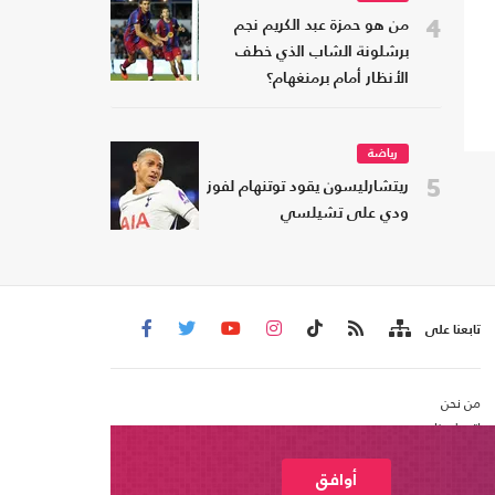
4
من هو حمزة عبد الكريم نجم
برشلونة الشاب الذي خطف
الأنظار أمام برمنغهام؟
رياضة
5
ريتشارليسون يقود توتنهام لفوز
ودي على تشيلسي
تابعنا على
من نحن
اتصل بنا
شروط الاستخدام
عربي21 ، جميع الحقوق محفوظة @ 2020
أوافق