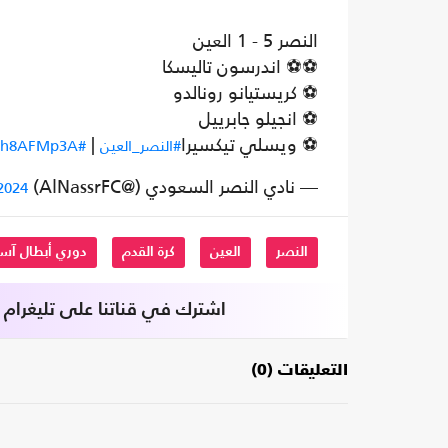
النصر 5 - 1 العين
⚽️⚽️ اندرسون تاليسكا
⚽️ كريستيانو رونالدو
⚽️ انجيلو جابرييل
⚽️ ويسلي تيكسيرا
|
#النصر_العين
#AlNassrAlAin
OFh8AFMp3A
— نادي النصر السعودي (@AlNassrFC)
2024
النصر
العين
كرة القدم
دوري أبطال آسي
اشترك في قناتنا على تليغرام
التعليقات (0)