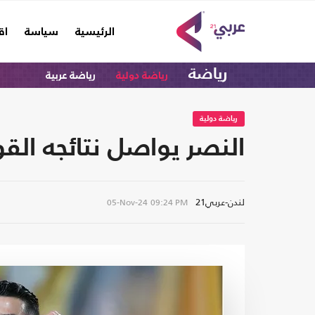
(current)
الرئيسية
سياسة
اق
رياضة
رياضة دولية
رياضة عربية
رياضة دولية
النصر يواصل نتائجه الق
لندن-عربي21
05-Nov-24
09:24 PM