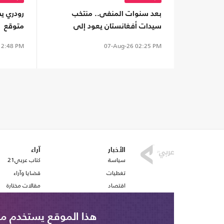
بعد سنوات المنفى.. منتخب
رودري يص
سيدات أفغانستان يعود إلى
متوقع
الملاعب من بوابة "فيفا"
2:48 PM
07-Aug-26
02:25 PM
الأخبار
آراء
سياسة
كتاب عربي21
تغطيات
قضايا وآراء
اقتصاد
مقالات مختارة
رياضة
أفكار
صحافة
استطلاع رأي
هذا الموقع يستخدم ملف تع
ملفات وتقارير