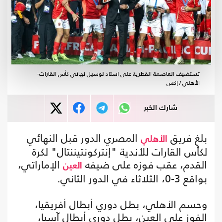
تستضيف العاصمة القطرية على استاد لوسيل نهائي كأس القارات-
الأهلي / إكس
شارك الخبر
بلغ فريق
المصري الدور قبل النهائي
الأهلي
لكأس القارات للأندية "إنتركونتيننتال" لكرة
القدم، عقب فوزه على ضيفه
الإماراتي،
العين
بواقع 3-0، الثلاثاء في الدور الثاني.
وحسم الأهلي، بطل دوري أبطال أفريقيا،
الفوز على العين، بطل دوري أبطال آسيا،