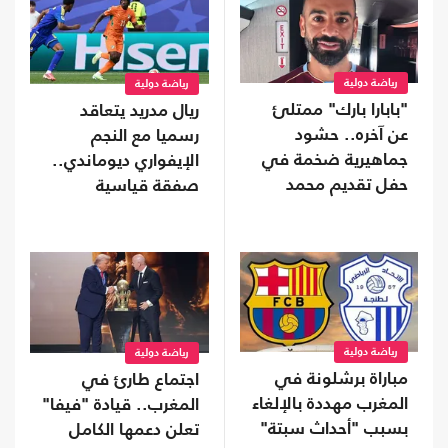
رياضة دولية
رياضة دولية
"بابارا بارك" ممتلئ
ريال مدريد يتعاقد
عن آخره.. حشود
رسميا مع النجم
جماهيرية ضخمة في
الإيفواري ديوماندي..
حفل تقديم محمد
صفقة قياسية
صلاح (شاهد)
رياضة دولية
رياضة دولية
مباراة برشلونة في
اجتماع طارئ في
المغرب مهددة بالإلغاء
المغرب.. قيادة "فيفا"
بسبب "أحداث سبتة"
تعلن دعمها الكامل