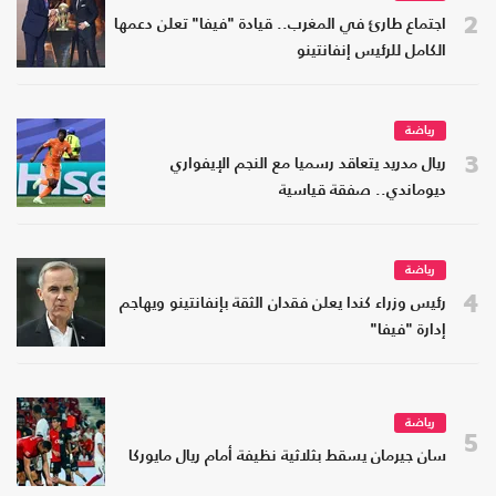
2
اجتماع طارئ في المغرب.. قيادة "فيفا" تعلن دعمها
الكامل للرئيس إنفانتينو
رياضة
3
ريال مدريد يتعاقد رسميا مع النجم الإيفواري
ديوماندي.. صفقة قياسية
رياضة
4
رئيس وزراء كندا يعلن فقدان الثقة بإنفانتينو ويهاجم
إدارة "فيفا"
رياضة
5
سان جيرمان يسقط بثلاثية نظيفة أمام ريال مايوركا