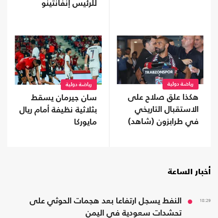
للرئيس إنفانتينو
رياضة دولية
رياضة دولية
هكذا علق صلاح على
سان جيرمان يسقط
الاستقبال التاريخي
بثلاثية نظيفة أمام ريال
في طرابزون (شاهد)
مايوركا
أخبار الساعة
18:29
النفط يسجل ارتفاعا بعد هجمات الحوثي على
تحشدات سعودية في اليمن