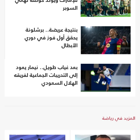
للإمارات ويؤكد خوضه نهائي
السوبر
بنتيجة عريضة.. برشلونة
يحقق أول فوز في دوري
الأبطال
بعد غياب طويل.. نيمار يعود
إلى التدريبات الجماعية لفريقه
الهلال السعودي
المزيد في رياضة