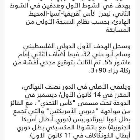
بهدف في الشوط الأول وهدفين في الشوط
الثاني، ليحرز كأس أفريقيا-آسيا-المحيط
الهادئ، بحسب نظام النسخة الأولى من
المسابقة
وسجل الهدف الأول الدولي الفلسطيني
وسام أبو علي 32، فيما أضاف الثاني إمام
عاشور 55. ثم الثالث بتوقيع مجدي أفشة من
ركلة جزاء 90+3.
ويلتقي الأهلي في الدور نصف النهائي،
المقرر في 14 كانون الأول/ ديسمبر في
الدوحة تحت مسمى "كأس التحدي"، مع الفائز
من مواجهة "ديربي الأمريكتين" والتي تجمع
بطل كوبا ليبرتادوريس (دوري أبطال أمريكا
الجنوبية) مع باتشوكا المكسيكي بطل دوري
أبطال الكونكاكاف في 11 كانون الأول/