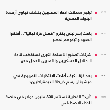
18:07
تراجع معدلات ادخار المصريين يكشف تهاوي أرصدة
البنوك المصرية
17:37
باحث إسرائيلي يقترح "فصل غزة نهائيًا".. أغلقوا
الحدود واتركوهم لمصر
17:19
شركات تصنيع الأسلحة الكبرى تستقطب قادة
الاحتلال العسكريين والأمنيين للعمل معها
16:52
بعد غزة.. كيف أعادت الانتخابات التمهيدية في
ميشيغان رسم خريطة الديمقراطيين؟
16:19
"أريد" القطرية تستثمر 800 مليون دولار في منصة
للذكاء الاصطناعي