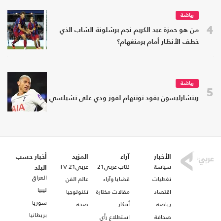
رياضة
4
من هو حمزة عبد الكريم نجم برشلونة الشاب الذي
خطف الأنظار أمام برمنغهام؟
رياضة
5
ريتشارليسون يقود توتنهام لفوز ودي على تشيلسي
الأخبار
آراء
المزيد
أخبار حسب
سياسة
كتاب عربي21
عربي21 TV
البلد
العراق
تغطيات
قضايا وآراء
عالم الفن
ليبيا
اقتصاد
مقالات مختارة
تكنولوجيا
سوريا
رياضة
أفكار
صحة
بريطانيا
صحافة
استطلاع رأي